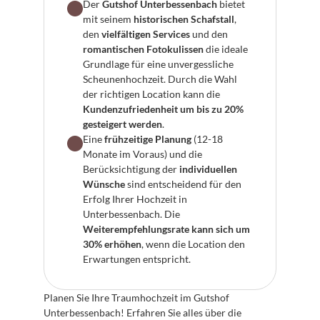
Der 
Gutshof Unterbessenbach
 bietet 
mit seinem 
historischen Schafstall
, 
den 
vielfältigen Services
 und den 
romantischen Fotokulissen
 die ideale 
Grundlage für eine unvergessliche 
Scheunenhochzeit. Durch die Wahl 
der richtigen Location kann die 
Kundenzufriedenheit um bis zu 20% 
gesteigert werden
.
Eine 
frühzeitige Planung
 (12-18 
Monate im Voraus) und die 
Berücksichtigung der 
individuellen 
Wünsche
 sind entscheidend für den 
Erfolg Ihrer Hochzeit in 
Unterbessenbach. Die 
Weiterempfehlungsrate kann sich um 
30% erhöhen
, wenn die Location den 
Erwartungen entspricht.
Planen Sie Ihre Traumhochzeit im Gutshof 
Unterbessenbach! Erfahren Sie alles über die 