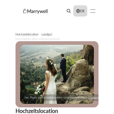
Select Language
DE
Hochzeitslocation
Landgut
hochzeitslocation unterbessenbach
(ex: Photo by
hochzeitslocation-unterbessenbach
on
Unsplash
)
Hochzeitslocation 