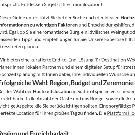
entspricht. Entdecken Sie jetzt Ihre Traumlocation!
Dieser Guide unterstützt Sie bei der Suche nach der idealen 
Hochze
Informationen zu wichtigen Faktoren
 und Entscheidungshilfen, d
wird. Egal, ob Sie eine romantische Burg, ein idyllisches Weingut 
passenden Tipps und Empfehlungen für Sie. Unsere Expertise hilft I
tressfrei zu planen. 
Wir bieten eine kuratierte End-to-End-Lösung für Destination Wed
Planer:innen, lokalen Partnern und einem digitalen Setup für stres
Hochzeitsplanung hilft Ihnen dabei, Ihre individuellen Wünsche u
Erfolgreiche Wahl: Region, Budget und Zeremoni
Bei der Wahl der 
Hochzeitslocation
 in Südtirol spielen verschied
Erreichbarkeit, die Anzahl der Gäste und das Budget sowie die Art
ichtige Aspekte, die Sie berücksichtigen sollten. Eine sorgfältige
erfekte Location für Ihren großen Tag zu finden. Die 
Plattform Hoc
Region und Erreichbarkeit