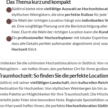
Das Thema kurz und kompakt
Südtirol bietet eine 
vielfältige Auswahl an Hochzeitslocat
idyllischen Weingütern, die eine 
perfekte Kulisse
 für jed
Die Wahl der richtigen Location hängt von 
individuellen V
ab. Eine sorgfältige Planung und die Berücksichtigung alle
Feier. Durch die Wahl der richtigen Location kann die 
Kund
Ein 
professioneller Hochzeitsplaner
 mit lokaler Expertise
dass alle Details perfekt aufeinander abgestimmt sind, was 
Hochzeit
 führt.
Entdecken Sie die schönsten Hochzeitslocations in Südtirol. Von ro
Weingütern – wir helfen Ihnen, den perfekten Ort für Ihren großen
Traumhochzeit: So finden Sie die perfekte Location 
üdtirol, mit seiner 
vielfältigen Landschaft
, dem 
kulturellen Reic
Destination für Hochzeiten. Von idyllischen Weinbergen bis hin zu
breite Palette an Möglichkeiten für Ihre Traumhochzeit. Die Mischu
verleiht jeder Feier eine besondere Note. Regionale Spezialitäten
von Marrywell helfen Ihnen, die perfekte 
Hochzeitslocation Südtir