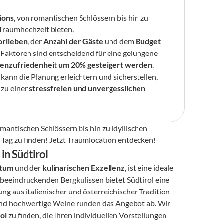
ions
, von romantischen Schlössern bis hin zu 
e Traumhochzeit bieten.
orlieben
, der 
Anzahl der Gäste
 und dem 
Budget
r Faktoren sind entscheidend für eine gelungene 
enzufriedenheit um 20% gesteigert werden
.
 kann die Planung erleichtern und sicherstellen, 
zu einer 
stressfreien und unvergesslichen 
mantischen Schlössern bis hin zu idyllischen 
 Tag zu finden! Jetzt Traumlocation entdecken!
in Südtirol
htum
 und der 
kulinarischen Exzellenz
, ist eine ideale 
 beeindruckenden Bergkulissen bietet Südtirol eine 
ng aus italienischer und österreichischer Tradition 
 und hochwertige Weine runden das Angebot ab. Wir 
ol
 zu finden, die Ihren individuellen Vorstellungen 