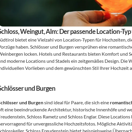
Schloss, Weingut, Alm: Der passende Location-Typ 
Südtirol bietet eine Vielzahl von Location-Typen für Hochzeiten, d
Vorzüge haben. Schlösser und Burgen versprühen eine romantisch
Weinbergen locken. Hotels und Restaurants bieten Komfort und Se
und moderne Locations und Stadels ein zeitgemäßes Design. Die W
individuellen Vorlieben und dem gewünschten Stil Ihrer Hochzeit a
Schlösser und Burgen
Schlösser und Burgen
 sind ideal für Paare, die sich eine 
romantisc
oft eine beeindruckende Architektur, historische Innenhöfe und wei
Freudenstein, Schloss Rametz und Schloss Englar. Diese Locations 
hervorragend für unvergessliche Hochzeitsfotos. Mögliche Aktivit
chlosskeller. 
Schloss Freudenstein
 bietet beispielsweise Übernac