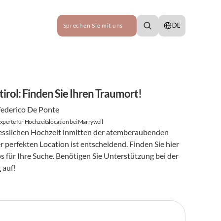
Select Language
DE
Sprechen Sie mit uns
irol: Finden Sie Ihren Traumort!
Federico De Ponte
xperte für Hochzeitslocation bei Marrywell
esslichen Hochzeit inmitten der atemberaubenden 
r perfekten Location ist entscheidend. Finden Sie hier 
s für Ihre Suche. Benötigen Sie Unterstützung bei der 
t
 auf!