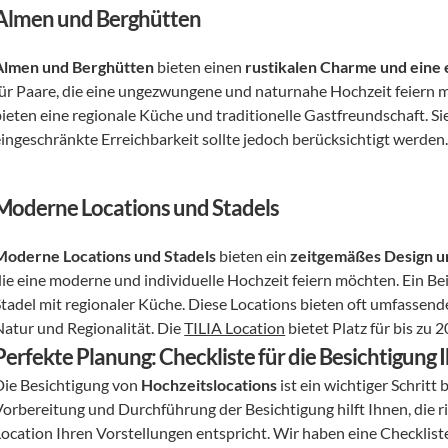
Almen und Berghütten
Almen und Berghütten
 bieten einen 
rustikalen Charme und eine 
für Paare, die eine ungezwungene und naturnahe Hochzeit feiern m
ieten eine regionale Küche und traditionelle Gastfreundschaft. Sie 
eingeschränkte Erreichbarkeit sollte jedoch berücksichtigt werden.
Moderne Locations und Stadels
Moderne Locations und Stadels
 bieten ein 
zeitgemäßes Design u
ie eine moderne und individuelle Hochzeit feiern möchten. Ein Beis
Stadel mit regionaler Küche. Diese Locations bieten oft umfassen
Natur und Regionalität. Die 
TILIA Location
 bietet Platz für bis zu
Perfekte Planung: Checkliste für die Besichtigung
Die Besichtigung von 
Hochzeitslocations
 ist ein wichtiger Schritt
orbereitung und Durchführung der Besichtigung hilft Ihnen, die ric
Location Ihren Vorstellungen entspricht. Wir haben eine Checkliste 