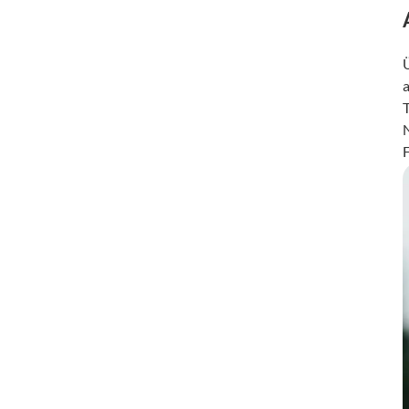
Ü
T
F