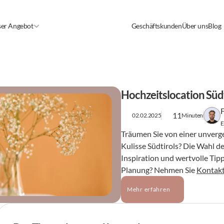
er Angebot
Geschäftskunden
Über uns
Blog
Hochzeitslocation Südt
11
02.02.2025
Minuten
E
Träumen Sie von einer unverg
Kulisse Südtirols? Die Wahl de
Inspiration und wertvolle Tipp
Planung? Nehmen Sie 
Kontak
Mehr erfahren