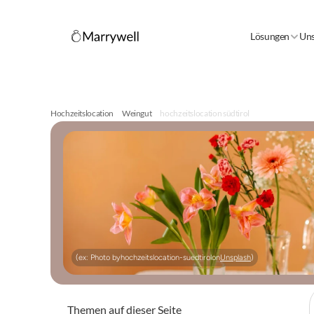
Lösungen
Uns
Hochzeitslocation
Weingut
hochzeitslocation südtirol
(ex: Photo by
hochzeitslocation-suedtirol
on
Unsplash
)
Themen auf dieser Seite