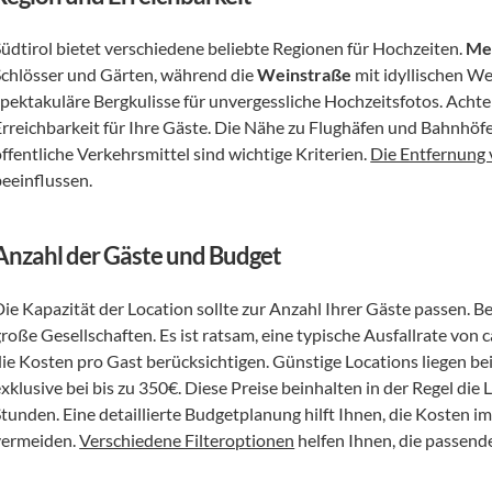
Südtirol bietet verschiedene beliebte Regionen für Hochzeiten. 
Me
Schlösser und Gärten, während die 
Weinstraße
 mit idyllischen We
spektakuläre Bergkulisse für unvergessliche Hochzeitsfotos. Achten
Erreichbarkeit für Ihre Gäste. Die Nähe zu Flughäfen und Bahnhöf
ffentliche Verkehrsmittel sind wichtige Kriterien. 
Die Entfernung
beeinflussen.
Anzahl der Gäste und Budget
ie Kapazität der Location sollte zur Anzahl Ihrer Gäste passen. Ber
roße Gesellschaften. Es ist ratsam, eine typische Ausfallrate von 
die Kosten pro Gast berücksichtigen. Günstige Locations liegen bei
exklusive bei bis zu 350€. Diese Preise beinhalten in der Regel di
Stunden. Eine detaillierte Budgetplanung hilft Ihnen, die Kosten i
vermeiden. 
Verschiedene Filteroptionen
 helfen Ihnen, die passend