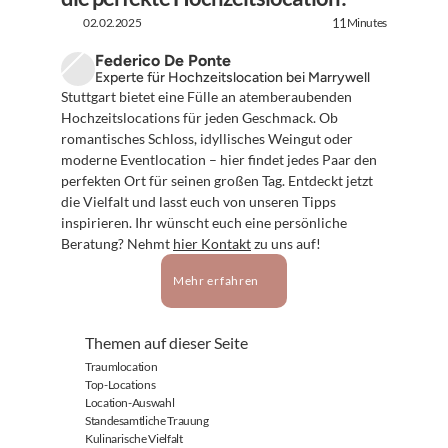
02.02.2025
Minutes
11
Federico De Ponte
Experte für Hochzeitslocation bei Marrywell
Stuttgart bietet eine Fülle an atemberaubenden 
Hochzeitslocations für jeden Geschmack. Ob 
romantisches Schloss, idyllisches Weingut oder 
moderne Eventlocation – hier findet jedes Paar den 
perfekten Ort für seinen großen Tag. Entdeckt jetzt 
die Vielfalt und lasst euch von unseren Tipps 
inspirieren. Ihr wünscht euch eine persönliche 
Beratung? Nehmt 
hier Kontakt
 zu uns auf!
Mehr erfahren
Themen auf dieser Seite
Traumlocation
Top-Locations
Location-Auswahl
Standesamtliche Trauung
Kulinarische Vielfalt