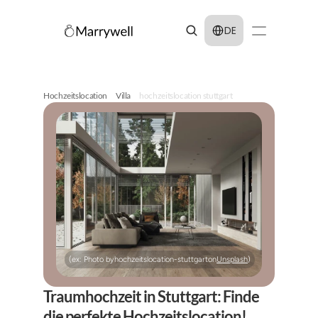
Select Language
DE
Hochzeitslocation
Villa
hochzeitslocation stuttgart
(ex: Photo by
hochzeitslocation-stuttgart
on
Unsplash
)
Traumhochzeit in Stuttgart: Finde 
die perfekte Hochzeitslocation!