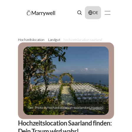
Select Language
DE
Hochzeitslocation
Landgut
hochzeitslocation saarland
(ex: Photo by
hochzeitslocation-saarland
on
Unsplash
)
Hochzeitslocation Saarland finden: 
Dein Traum wird wahr!