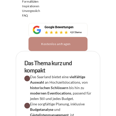
Formalitäten
Inspirationen
Unvergesslich
FAQ
Google Bewertungen
4,8 Sterne
Kostenlos anfragen
Das Thema kurz und 
kompakt
Das Saarland bietet eine 
vielfältige 
Auswahl
 an Hochzeitslocations, von 
historischen Schlössern
 bis hin zu 
modernen Eventlocations
, passend für 
jeden Stil und jedes Budget.
Eine sorgfältige Planung, inklusive 
Budgetanalyse
 und 
Gästelistenmanagement
, ist 