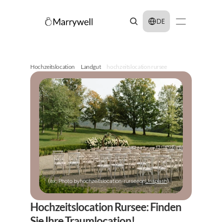
Select Language
DE
Hochzeitslocation
Landgut
hochzeitslocation rursee
(ex: Photo by
hochzeitslocation-rursee
on
Unsplash
)
Hochzeitslocation Rursee: Finden 
Sie Ihre Traumlocation!