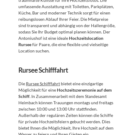
traumhafte Kulisse für Ihre Hochzeitsfotos. Die 
umfassende Ausstattung mit Toiletten, Parkplätzen, 
Küche, Bar und moderner Technik sorgt für einen 
reibungslosen Ablauf Ihrer Feier. Die Mietpreise 
sind transparent und abhängig von der Hallengröße, 
sodass Sie Ihr Budget optimal planen können. Der 
Antoniushof ist eine ideale 
Hochzeitslocation 
Rursee
 für Paare, die eine flexible und vielseitige 
Location suchen.
Rursee Schifffahrt
Die 
Rursee Schifffahrt
 bietet eine einzigartige 
Möglichkeit für eine 
Hochzeitszeremonie auf dem 
Schiff
. In Zusammenarbeit mit dem Standesamt 
Heimbach können Trauungen montags und freitags 
zwischen 10:00 und 13:00 Uhr stattfinden. 
Außerhalb der regulären Zeiten können die Schiffe 
für private Hochzeitsfeiern gebucht werden. Dies 
bietet Ihnen die Möglichkeit, Ihre Hochzeit auf dem 
Wasser zu feiern und Ihren Gästen ein 