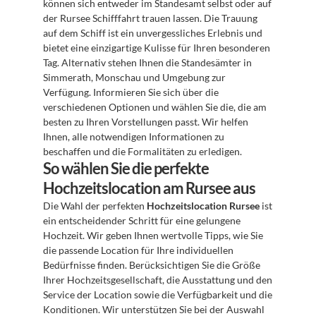
können sich entweder im Standesamt selbst oder auf 
der Rursee Schifffahrt trauen lassen. Die Trauung 
auf dem Schiff ist ein unvergessliches Erlebnis und 
bietet eine einzigartige Kulisse für Ihren besonderen 
Tag. Alternativ stehen Ihnen die Standesämter in 
Simmerath, Monschau und Umgebung zur 
Verfügung. Informieren Sie sich über die 
verschiedenen Optionen und wählen Sie die, die am 
besten zu Ihren Vorstellungen passt. Wir helfen 
Ihnen, alle notwendigen Informationen zu 
beschaffen und die Formalitäten zu erledigen.
So wählen Sie die perfekte 
Hochzeitslocation am Rursee aus
Die Wahl der perfekten 
Hochzeitslocation Rursee
 ist 
ein entscheidender Schritt für eine gelungene 
Hochzeit. Wir geben Ihnen wertvolle Tipps, wie Sie 
die passende Location für Ihre individuellen 
Bedürfnisse finden. Berücksichtigen Sie die Größe 
Ihrer Hochzeitsgesellschaft, die Ausstattung und den 
Service der Location sowie die Verfügbarkeit und die 
Konditionen. Wir unterstützen Sie bei der Auswahl 