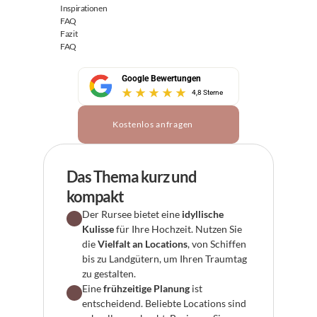
Inspirationen
FAQ
Fazit
FAQ
Google Bewertungen
4,8 Sterne
Kostenlos anfragen
Das Thema kurz und 
kompakt
Der Rursee bietet eine 
idyllische 
Kulisse
 für Ihre Hochzeit. Nutzen Sie 
die 
Vielfalt an Locations
, von Schiffen 
bis zu Landgütern, um Ihren Traumtag 
zu gestalten.
Eine 
frühzeitige Planung
 ist 
entscheidend. Beliebte Locations sind 