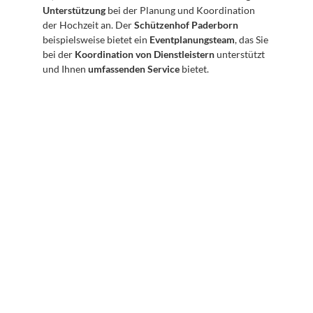
Unterstützung
 bei der Planung und Koordination 
der Hochzeit an. Der 
Schützenhof Paderborn
beispielsweise bietet ein 
Eventplanungsteam
, das Sie 
bei der 
Koordination von Dienstleistern
 unterstützt 
und Ihnen 
umfassenden Service
 bietet.
Abonnieren Sie unseren 
Newsletter
Erhalten Sie hilfreiche Tipps und Tricks für ihre 
mentale Gesundheit. Ein Newsletter von Experten 
für Sie.
Abonnieren