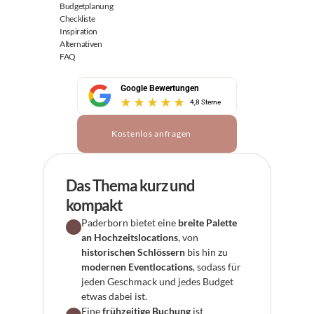
Budgetplanung
Checkliste
Inspiration
Alternativen
FAQ
Google Bewertungen
4,8 Sterne
Kostenlos anfragen
Das Thema kurz und 
kompakt
Paderborn bietet eine 
breite Palette 
an Hochzeitslocations
, von 
historischen Schlössern
 bis hin zu 
modernen Eventlocations
, sodass für 
jeden Geschmack und jedes Budget 
etwas dabei ist.
Eine 
frühzeitige Buchung
 ist 