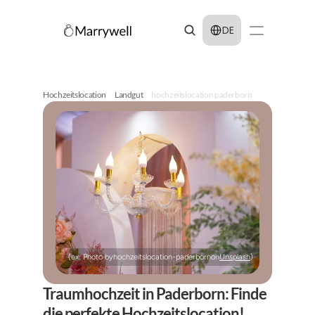
Select Language
DE
Hochzeitslocation
Landgut
hochzeitslocation paderborn
(ex: Photo by
hochzeitslocation-paderborn
on
Unsplash
)
Traumhochzeit in Paderborn: Finde 
die perfekte Hochzeitslocation!