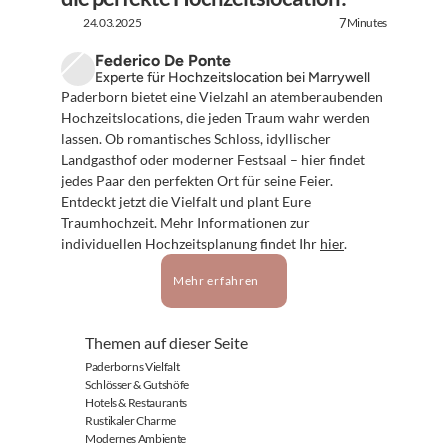
24.03.2025
Minutes
7
Federico De Ponte
Experte für Hochzeitslocation bei Marrywell
Paderborn bietet eine Vielzahl an atemberaubenden 
Hochzeitslocations, die jeden Traum wahr werden 
lassen. Ob romantisches Schloss, idyllischer 
Landgasthof oder moderner Festsaal – hier findet 
jedes Paar den perfekten Ort für seine Feier. 
Entdeckt jetzt die Vielfalt und plant Eure 
Traumhochzeit. Mehr Informationen zur 
individuellen Hochzeitsplanung findet Ihr 
hier
.
Mehr erfahren
Themen auf dieser Seite
Paderborns Vielfalt
Schlösser & Gutshöfe
Hotels & Restaurants
Rustikaler Charme
Modernes Ambiente