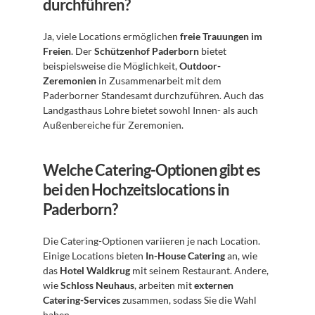
durchführen?
Ja, viele Locations ermöglichen 
freie Trauungen im 
Freien
. Der 
Schützenhof Paderborn
 bietet 
beispielsweise die Möglichkeit, 
Outdoor-
Zeremonien
 in Zusammenarbeit mit dem 
Paderborner Standesamt durchzuführen. Auch das 
Landgasthaus Lohre bietet sowohl Innen- als auch 
Außenbereiche für Zeremonien.
Welche Catering-Optionen gibt es 
bei den Hochzeitslocations in 
Paderborn?
Die Catering-Optionen variieren je nach Location. 
Einige Locations bieten 
In-House Catering
 an, wie 
das 
Hotel Waldkrug
 mit seinem Restaurant. Andere, 
wie 
Schloss Neuhaus
, arbeiten mit 
externen 
Catering-Services
 zusammen, sodass Sie die Wahl 
haben.