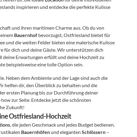
eslands inspirieren und entdecke die perfekte Kulisse 
dschaft und ihren maritimen Charme aus. Ob du von 
f einem 
Bauernhof
 bevorzugst, Ostfriesland bietet für 
ee und die weiten Felder bieten eine malerische Kulisse 
 für dich und deine Gäste. Wir unterstützen dich 
 all deine Erwartungen erfüllt und deine Hochzeit zu 
e beispielsweise eine tolle Option sein.
 spielen viele Faktoren eine Rolle. Neben dem Ambiente und der Lage sind auch die 
 entscheidende Kriterien. Wir helfen dir, den Überblick zu behalten und die 
 zu finden, die optimal zu deinen Bedürfnissen passt. Von der ersten Planung bis zur Durchführung deiner 
 stehen wir dir mit unserer Erfahrung und unserem Know-how zur Seite. Entdecke jetzt die schönsten 
che Zukunft!
eine Ostfriesland-Hochzeit
tions
, die jeden Geschmack und jedes Budget bedienen. 
 rustikalen 
Bauernhöfen
 und eleganten 
Schlössern
 – 