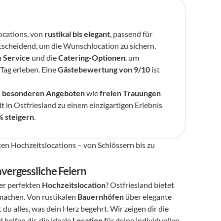
ocations, von 
rustikal bis elegant
, passend für 
ntscheidend, um die Wunschlocation zu sichern.
n 
Service
 und die 
Catering-Optionen
, um 
Tag erleben. Eine 
Gästebewertung von 9/10
 ist 
 
besonderen Angeboten
 wie 
freien Trauungen 
t in Ostfriesland zu einem einzigartigen Erlebnis 
 steigern
.
ten Hochzeitslocations – von Schlössern bis zu 
vergessliche Feiern
er perfekten 
Hochzeitslocation
? Ostfriesland bietet 
 machen. Von rustikalen 
Bauernhöfen
 über elegante 
t du alles, was dein Herz begehrt. Wir zeigen dir die 
d helfen dir, die ideale 
Location
 für deine individuellen 