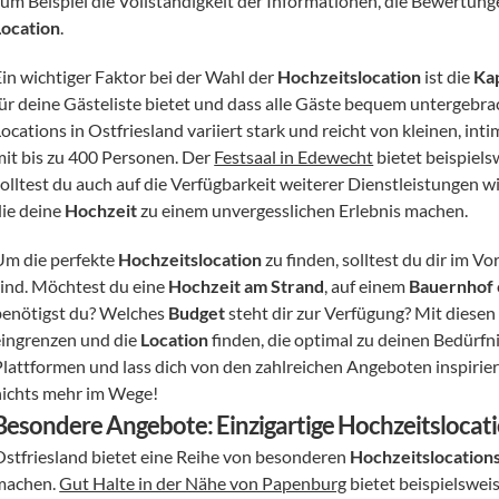
Location
.
in wichtiger Faktor bei der Wahl der 
Hochzeitslocation
 ist die 
Kap
für deine Gästeliste bietet und dass alle Gäste bequem untergebr
ocations in Ostfriesland variiert stark und reicht von kleinen, in
mit bis zu 400 Personen. Der 
Festsaal in Edewecht
 bietet beispiels
solltest du auch auf die Verfügbarkeit weiterer Dienstleistungen wi
ie deine 
Hochzeit
 zu einem unvergesslichen Erlebnis machen.
Um die perfekte 
Hochzeitslocation
 zu finden, solltest du dir im V
sind. Möchtest du eine 
Hochzeit am Strand
, auf einem 
Bauernhof
benötigst du? Welches 
Budget
 steht dir zur Verfügung? Mit diesen
eingrenzen und die 
Location
 finden, die optimal zu deinen Bedürf
Plattformen und lass dich von den zahlreichen Angeboten inspiriere
nichts mehr im Wege!
Besondere Angebote: Einzigartige Hochzeitslocat
Ostfriesland bietet eine Reihe von besonderen 
Hochzeitslocation
machen. 
Gut Halte in der Nähe von Papenburg
 bietet beispielswei