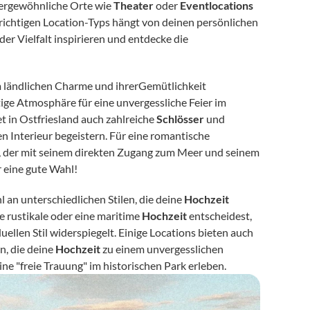
ergewöhnliche Orte wie 
Theater
 oder 
Eventlocations
 richtigen Location-Typs hängt von deinen persönlichen 
Vorlieben und dem gewünschten Stil deiner Feier ab. Lass dich von der Vielfalt inspirieren und entdecke die 
em ländlichen Charme und ihrerGemütlichkeit 
tige Atmosphäre für eine unvergessliche Feier im 
t in Ostfriesland auch zahlreiche 
Schlösser
 und 
, die mit ihrem historischen Ambiente und ihrem stilvollen Interieur begeistern. Für eine romantische 
, der mit seinem direkten Zugang zum Meer und seinem 
 eine gute Wahl!
an unterschiedlichen Stilen, die deine 
Hochzeit
e rustikale oder eine maritime 
Hochzeit
 entscheidest, 
duellen Stil widerspiegelt. Einige Locations bieten auch 
an, die deine 
Hochzeit
 zu einem unvergesslichen 
ine "freie Trauung" im historischen Park erleben.