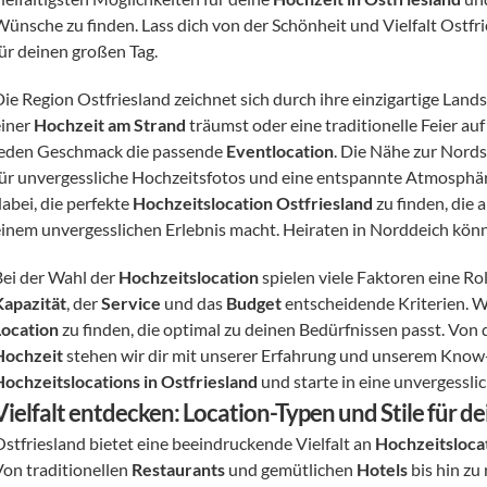
Wünsche zu finden. Lass dich von der Schönheit und Vielfalt Ostfri
für deinen großen Tag.
Die Region Ostfriesland zeichnet sich durch ihre einzigartige Lan
iner 
Hochzeit am Strand
 träumst oder eine traditionelle Feier au
jeden Geschmack die passende 
Eventlocation
. Die Nähe zur Nords
für unvergessliche Hochzeitsfotos und eine entspannte Atmosphäre
abei, die perfekte 
Hochzeitslocation Ostfriesland
 zu finden, die
einem unvergesslichen Erlebnis macht. Heiraten in Norddeich könnt
Bei der Wahl der 
Hochzeitslocation
Kapazität
, der 
Service
 und das 
Budget
Location
Hochzeit
Hochzeitslocations in Ostfriesland
 und starte in eine unvergessli
Vielfalt entdecken: Location-Typen und Stile für d
Ostfriesland bietet eine beeindruckende Vielfalt an 
Hochzeitsloca
on traditionellen 
Restaurants
 und gemütlichen 
Hotels
 bis hin zu