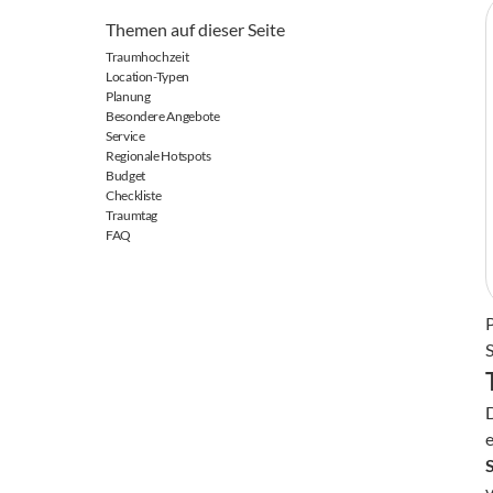
Themen auf dieser Seite
Traumhochzeit
Location-Typen
Planung
Besondere Angebote
Service
Regionale Hotspots
Budget
Checkliste
Traumtag
FAQ
P
e
v