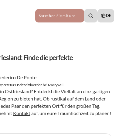
Select Language
DE
Sprechen Sie mit uns
esland: Finde die perfekte 
Federico De Ponte
xperte für Hochzeitslocation bei Marrywell
n Ostfriesland? Entdeckt die Vielfalt an einzigartigen 
Region zu bieten hat. Ob rustikal auf dem Land oder 
jedes Paar den perfekten Ort für den großen Tag. 
 nehmt 
Kontakt
 auf, um eure Traumhochzeit zu planen!