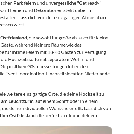
ischen Park feiern und unvergessliche "Get ready" 
von Themen und Dekorationen steht dabei im 
stalten. Lass dich von der einzigartigen Atmosphäre 
rgessen wirst.
 Ostfriesland
, die sowohl für große als auch für kleine 
100 Gäste, während kleinere Räume wie das 
e für intime Feiern mit 18-48 Gästen zur Verfügung 
d die Hochzeitssuite mit separatem Wohn- und 
. Die positiven Gästebewertungen loben den 
le Eventkoordination. Hochzeitslocation Niederlande 
e weitere einzigartige Orte, die deine 
Hochzeit
 zu 
t am Leuchtturm
, auf einem 
Schiff
 oder in einem 
n
, die deine individuellen Wünsche erfüllt. Lass dich von 
tion Ostfriesland
, die perfekt zu dir und deinem 