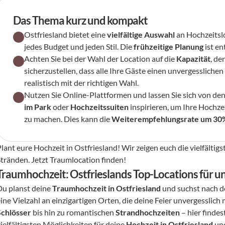
Das Thema kurz und kompakt
Ostfriesland bietet eine 
vielfältige Auswahl
 an Hochzeitsl
jedes Budget und jeden Stil. Die 
frühzeitige Planung
 ist e
Achten Sie bei der Wahl der Location auf die 
Kapazität
, de
sicherzustellen, dass alle Ihre Gäste einen unvergesslichen 
realistisch mit der richtigen Wahl.
Nutzen Sie Online-Plattformen und lassen Sie sich von den
im Park
 oder 
Hochzeitssuiten
 inspirieren, um Ihre Hochzei
zu machen. Dies kann die 
Weiterempfehlungsrate um 30%
lant eure Hochzeit in Ostfriesland! Wir zeigen euch die vielfältigs
Stränden. Jetzt Traumlocation finden!
Traumhochzeit: Ostfrieslands Top-Locations für un
Du planst deine 
Traumhochzeit in Ostfriesland
 und suchst nach d
ine Vielzahl an einzigartigen Orten, die deine Feier unvergesslich
Schlösser
 bis hin zu romantischen 
Strandhochzeiten
 – hier findes
ielfältigsten Möglichkeiten für deine 
Hochzeit in Ostfriesland
 un