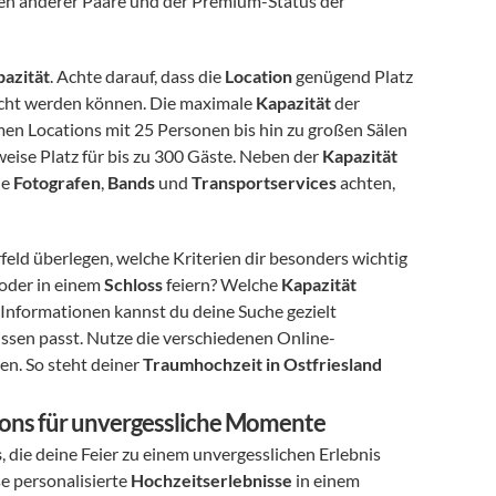
zum Beispiel die Vollständigkeit der Informationen, die Bewertungen anderer Paare und der Premium-Status der 
azität
. Achte darauf, dass die 
Location
 genügend Platz 
acht werden können. Die maximale 
Kapazität
 der 
timen Locations mit 25 Personen bis hin zu großen Sälen 
weise Platz für bis zu 300 Gäste. Neben der 
Kapazität
e 
Fotografen
, 
Bands
 und 
Transportservices
 achten, 
orfeld überlegen, welche Kriterien dir besonders wichtig 
 oder in einem 
Schloss
 feiern? Welche 
Kapazität
 Informationen kannst du deine Suche gezielt 
nissen passt. Nutze die verschiedenen Online-
n. So steht deiner 
Traumhochzeit in Ostfriesland
ions für unvergessliche Momente
s
, die deine Feier zu einem unvergesslichen Erlebnis 
se personalisierte 
Hochzeitserlebnisse
 in einem 