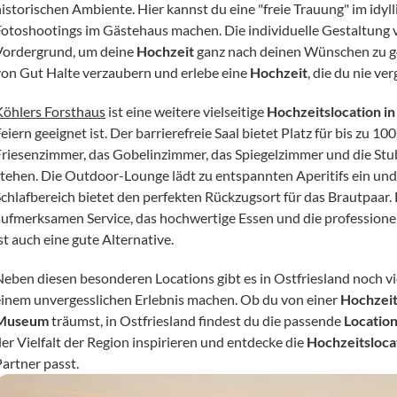
historischen Ambiente. Hier kannst du eine "freie Trauung" im idyll
Fotoshootings im Gästehaus machen. Die individuelle Gestaltung 
Vordergrund, um deine 
Hochzeit
 ganz nach deinen Wünschen zu ge
von Gut Halte verzaubern und erlebe eine 
Hochzeit
, die du nie ve
Köhlers Forsthaus
 ist eine weitere vielseitige 
Hochzeitslocation in
eiern geeignet ist. Der barrierefreie Saal bietet Platz für bis zu 
Friesenzimmer, das Gobelinzimmer, das Spiegelzimmer und die Stub
stehen. Die Outdoor-Lounge lädt zu entspannten Aperitifs ein un
Schlafbereich bietet den perfekten Rückzugsort für das Brautpaar
aufmerksamen Service, das hochwertige Essen und die professionel
st auch eine gute Alternative.
Neben diesen besonderen Locations gibt es in Ostfriesland noch viel
einem unvergesslichen Erlebnis machen. Ob du von einer 
Hochzei
Museum
 träumst, in Ostfriesland findest du die passende 
Locatio
er Vielfalt der Region inspirieren und entdecke die 
Hochzeitsloca
Partner passt.