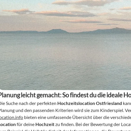
Planung leicht gemacht: So findest du die ideale H
Die Suche nach der perfekten 
Hochzeitslocation Ostfriesland
 kan
Planung und den passenden Kriterien wird sie zum Kinderspiel. V
ocation.info
Location
 für deine 
Hochzeit
 zu finden. Bei der Bewertung der Loca