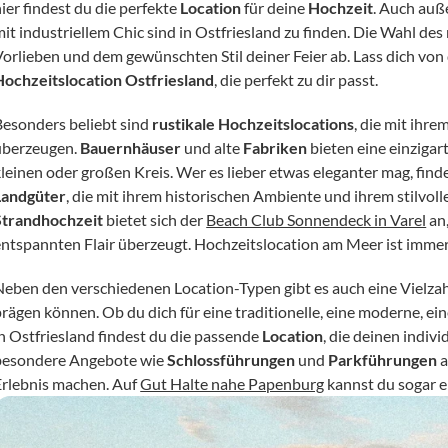
ier findest du die perfekte 
Location
 für deine 
Hochzeit
. Auch auß
mit industriellem Chic sind in Ostfriesland zu finden. Die Wahl des
Hochzeitslocation Ostfriesland
, die perfekt zu dir passt.
Besonders beliebt sind 
rustikale Hochzeitslocations
, die mit ihr
überzeugen. 
Bauernhäuser
 und alte 
Fabriken
 bieten eine einzigar
leinen oder großen Kreis. Wer es lieber etwas eleganter mag, finde
Landgüter
Strandhochzeit
 bietet sich der 
Beach Club Sonnendeck in Varel
 an
entspannten Flair überzeugt. Hochzeitslocation am Meer ist immer
Neben den verschiedenen Location-Typen gibt es auch eine Vielzahl 
rägen können. Ob du dich für eine traditionelle, eine moderne, ein
n Ostfriesland findest du die passende 
Location
, die deinen indivi
besondere Angebote wie 
Schlossführungen
 und 
Parkführungen
 
Erlebnis machen. Auf 
Gut Halte nahe Papenburg
 kannst du sogar e