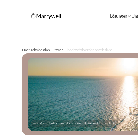
Lösungen
Uns
Hochzeitslocation
Strand
hochzeitslocation ostfriesland
(ex: Photo by
hochzeitslocation-ostfriesland
on
Unsplash
)