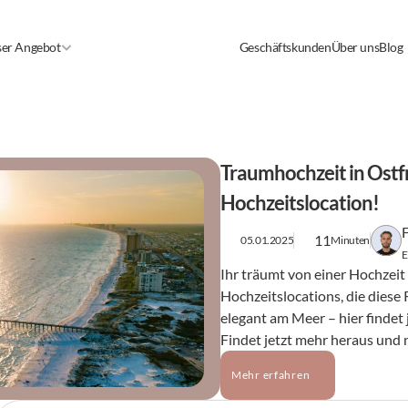
er Angebot
Geschäftskunden
Über uns
Blog
Traumhochzeit in Ostfri
Hochzeitslocation!
11
05.01.2025
Minuten
E
Ihr träumt von einer Hochzeit i
Hochzeitslocations, die diese 
elegant am Meer – hier findet 
Findet jetzt mehr heraus und
Mehr erfahren