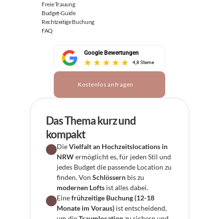
Freie Trauung
Budget-Guide
Rechtzeitige Buchung
FAQ
Google Bewertungen
4,8 Sterne
Kostenlos anfragen
Das Thema kurz und 
kompakt
Die 
Vielfalt an Hochzeitslocations in 
NRW
 ermöglicht es, für jeden Stil und 
jedes Budget die passende Location zu 
finden. Von 
Schlössern
 bis zu 
modernen Lofts
 ist alles dabei.
Eine 
frühzeitige Buchung (12-18 
Monate im Voraus)
 ist entscheidend, 
um die 
Traumlocation
 zu sichern und 