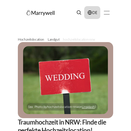
Select Language
DE
Hochzeitslocation
Landgut
hochzeitslocation nrw
(ex: Photo by
hochzeitslocation-nrw
on
Unsplash
)
Traumhochzeit in NRW: Finde die 
perfekte Hochzeitslocation!