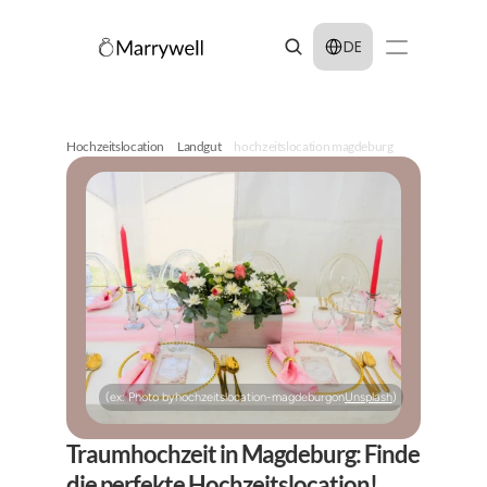
Select Language
DE
Hochzeitslocation
Landgut
hochzeitslocation magdeburg
(ex: Photo by
hochzeitslocation-magdeburg
on
Unsplash
)
Traumhochzeit in Magdeburg: Finde 
die perfekte Hochzeitslocation!