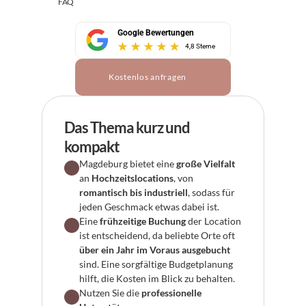
FAQ
Google Bewertungen
4,8 Sterne
Kostenlos anfragen
Das Thema kurz und 
kompakt
Magdeburg bietet eine 
große Vielfalt
an 
Hochzeitslocations
, von 
romantisch bis industriell
, sodass für 
jeden Geschmack etwas dabei ist.
Eine 
frühzeitige Buchung
 der Location 
ist entscheidend, da beliebte Orte oft 
über ein Jahr im Voraus ausgebucht
sind. Eine sorgfältige Budgetplanung 
hilft, die Kosten im Blick zu behalten.
Nutzen Sie die 
professionelle 