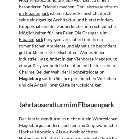
Hochzeitslocations, die jede Hochzeit zu einem 
besonderen Erlebnis machen. Der 
Jahrtausendturm 
im Elbauenpark
 ist eine davon. Er besticht durch 
seine einzigartige Architektur und bietet mit dem 
Kuppelsaal und der Zauberküche unterschiedliche 
Möglichkeiten für Ihre Feier. Die 
Orangerie im 
Elbauenpark
 hingegen verzaubert mit ihrem 
romantischen Ambiente und eignet sich besonders 
gut für kleinere Gesellschaften. Wer es lieber 
industriell mag, findet in der 
Viehbörse Magdeburg
eine außergewöhnliche Location mit historischem 
Charme. Bei der Wahl der 
Hochzeitslocation 
Magdeburg
 sollten Sie Ihre persönlichen Vorlieben 
und die Anzahl Ihrer Gäste berücksichtigen.
Jahrtausendturm im Elbauenpark
Der Jahrtausendturm ist nicht nur ein Wahrzeichen 
Magdeburgs, sondern auch eine außergewöhnliche 
Hochzeitslocation. Als weltweit höchstes 
Holzgebäude bietet er eine 
einzigartige Architektur
, 