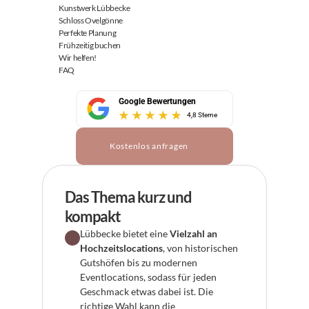
Kunstwerk Lübbecke
Schloss Ovelgönne
Perfekte Planung
Frühzeitig buchen
Wir helfen!
FAQ
Google Bewertungen
4,8 Sterne
Kostenlos anfragen
Das Thema kurz und 
kompakt
Lübbecke bietet eine 
Vielzahl an 
Hochzeitslocations
, von historischen 
Gutshöfen bis zu modernen 
Eventlocations, sodass für jeden 
Geschmack etwas dabei ist. Die 
richtige Wahl kann die 