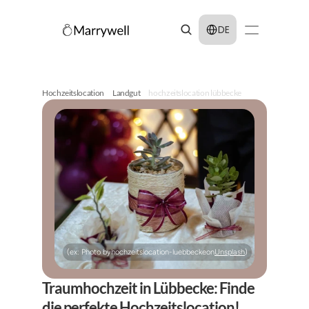
Select Language
DE
Hochzeitslocation
Landgut
hochzeitslocation lübbecke
(ex: Photo by
hochzeitslocation-luebbecke
on
Unsplash
)
Traumhochzeit in Lübbecke: Finde 
die perfekte Hochzeitslocation!