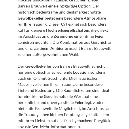
Barre's Brauwelt eine einzigartige Option. Der 
historisch bedeutsame und denkmalgeschützte 
Gewölbekeller
 bietet eine besondere Atmosphäre 
für Ihre Trauung. Dieser Ort eignet sich besonders 
gut für kleinere 
Hochzeitsgesellschaften
, die direkt 
im Anschluss an die Zeremonie eine intime 
Feier
genießen möchten. Die Kombination aus Geschichte 
und einzigartigem 
Ambiente
 macht Barre's Brauwelt 
zu einer außergewöhnlichen Wahl.
Der 
Gewölbekeller
 von Barre's Brauwelt ist nicht 
nur eine optisch ansprechende 
Location
, sondern 
auch ein Ort mit Geschichte. Die historischen 
Mauern verleihen Ihrer Trauung eine besondere 
Tiefe und Bedeutung. Die Räumlichkeiten sind ideal 
für eine kleine 
Gesellschaft
, die Wert auf eine 
persönliche und unvergessliche 
Feier
 legt. Zudem 
bietet die Brauwelt die Möglichkeit, im Anschluss an 
die Trauung einen kleinen Empfang zu gestalten, um 
mit Ihren Liebsten auf das frischgebackene Eheglück 
anzustoßen. Mehr Informationen zu 