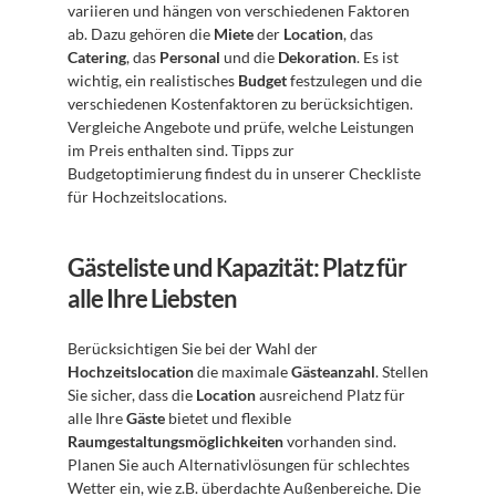
variieren und hängen von verschiedenen Faktoren 
ab. Dazu gehören die 
Miete
 der 
Location
, das 
Catering
, das 
Personal
 und die 
Dekoration
. Es ist 
wichtig, ein realistisches 
Budget
 festzulegen und die 
verschiedenen Kostenfaktoren zu berücksichtigen. 
Vergleiche Angebote und prüfe, welche Leistungen 
im Preis enthalten sind. Tipps zur 
Budgetoptimierung findest du in unserer Checkliste 
für Hochzeitslocations.
Gästeliste und Kapazität: Platz für 
alle Ihre Liebsten
Berücksichtigen Sie bei der Wahl der 
Hochzeitslocation
 die maximale 
Gästeanzahl
. Stellen 
Sie sicher, dass die 
Location
 ausreichend Platz für 
alle Ihre 
Gäste
 bietet und flexible 
Raumgestaltungsmöglichkeiten
 vorhanden sind. 
Planen Sie auch Alternativlösungen für schlechtes 
Wetter ein, wie z.B. überdachte Außenbereiche. Die 