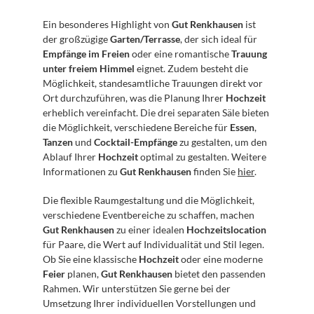
Ein besonderes Highlight von 
Gut Renkhausen
 ist 
der großzügige 
Garten/Terrasse
, der sich ideal für 
Empfänge im Freien
 oder eine romantische 
Trauung 
unter freiem Himmel
 eignet. Zudem besteht die 
Möglichkeit, standesamtliche Trauungen direkt vor 
Ort durchzuführen, was die Planung Ihrer 
Hochzeit
erheblich vereinfacht. Die drei separaten Säle bieten 
die Möglichkeit, verschiedene Bereiche für 
Essen
, 
Tanzen
 und 
Cocktail-Empfänge
 zu gestalten, um den 
Ablauf Ihrer 
Hochzeit
 optimal zu gestalten. Weitere 
Informationen zu 
Gut Renkhausen
 finden Sie 
hier
.
Die flexible Raumgestaltung und die Möglichkeit, 
verschiedene Eventbereiche zu schaffen, machen 
Gut Renkhausen
 zu einer idealen 
Hochzeitslocation
für Paare, die Wert auf Individualität und Stil legen. 
Ob Sie eine klassische 
Hochzeit
 oder eine moderne 
Feier
 planen, 
Gut Renkhausen
 bietet den passenden 
Rahmen. Wir unterstützen Sie gerne bei der 
Umsetzung Ihrer individuellen Vorstellungen und 