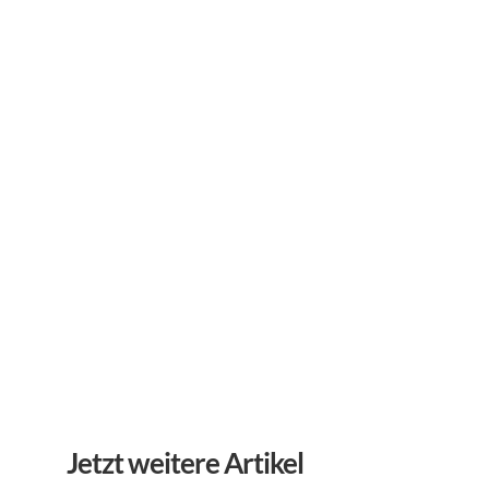
Abonnieren Sie unseren 
Newsletter
Erhalten Sie hilfreiche Tipps und Tricks für ihre 
mentale Gesundheit. Ein Newsletter von Experten 
für Sie.
Abonnieren
Jetzt weitere Artikel 