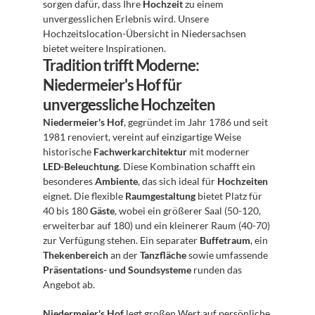
sorgen dafür, dass Ihre 
Hochzeit
 zu einem 
unvergesslichen Erlebnis wird. Unsere 
Hochzeitslocation-Übersicht in Niedersachsen 
bietet weitere Inspirationen.
Tradition trifft Moderne: 
Niedermeier's Hof für 
unvergessliche Hochzeiten
Niedermeier's Hof
, gegründet im Jahr 1786 und seit 
1981 renoviert, vereint auf einzigartige Weise 
historische 
Fachwerkarchitektur
 mit moderner 
LED-Beleuchtung
. Diese Kombination schafft ein 
besonderes 
Ambiente
, das sich ideal für 
Hochzeiten
eignet. Die flexible 
Raumgestaltung
 bietet Platz für 
40 bis 180 
Gäste
, wobei ein größerer Saal (50-120, 
erweiterbar auf 180) und ein kleinerer Raum (40-70) 
zur Verfügung stehen. Ein separater 
Buffetraum
, ein 
Thekenbereich
 an der 
Tanzfläche
 sowie umfassende 
Präsentations- und Soundsysteme
 runden das 
Angebot ab.
Niedermeier's Hof
 legt großen Wert auf persönliche 