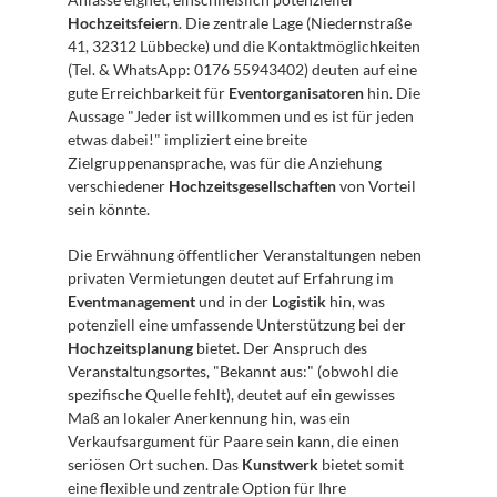
Hochzeitsfeiern
. Die zentrale Lage (Niedernstraße 
41, 32312 Lübbecke) und die Kontaktmöglichkeiten 
(Tel. & WhatsApp: 0176 55943402) deuten auf eine 
gute Erreichbarkeit für 
Eventorganisatoren
 hin. Die 
Aussage "Jeder ist willkommen und es ist für jeden 
etwas dabei!" impliziert eine breite 
Zielgruppenansprache, was für die Anziehung 
verschiedener 
Hochzeitsgesellschaften
 von Vorteil 
sein könnte.
Die Erwähnung öffentlicher Veranstaltungen neben 
privaten Vermietungen deutet auf Erfahrung im 
Eventmanagement
 und in der 
Logistik
 hin, was 
potenziell eine umfassende Unterstützung bei der 
Hochzeitsplanung
 bietet. Der Anspruch des 
Veranstaltungsortes, "Bekannt aus:" (obwohl die 
spezifische Quelle fehlt), deutet auf ein gewisses 
Maß an lokaler Anerkennung hin, was ein 
Verkaufsargument für Paare sein kann, die einen 
seriösen Ort suchen. Das 
Kunstwerk
 bietet somit 
eine flexible und zentrale Option für Ihre 