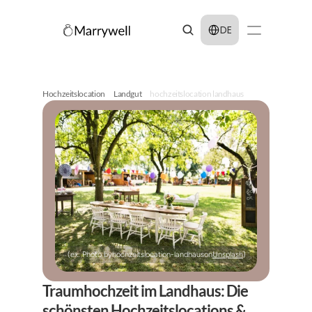
Select Language
DE
Hochzeitslocation
Landgut
hochzeitslocation landhaus
(ex: Photo by
hochzeitslocation-landhaus
on
Unsplash
)
Traumhochzeit im Landhaus: Die 
schönsten Hochzeitslocations & 