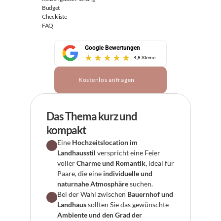
Budget
Checkliste
FAQ
Google Bewertungen
4,8 Sterne
Kostenlos anfragen
Das Thema kurz und 
kompakt
Eine 
Hochzeitslocation im 
Landhausstil
 verspricht eine Feier 
voller 
Charme und Romantik
, ideal für 
Paare, die eine 
individuelle und 
naturnahe Atmosphäre
 suchen.
Bei der Wahl zwischen 
Bauernhof und 
Landhaus
 sollten Sie das gewünschte 
Ambiente und den Grad der 