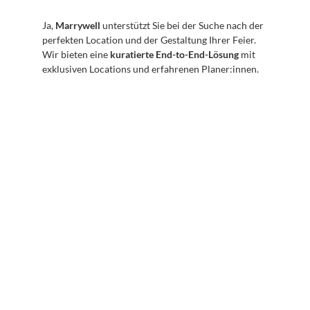
Ja, 
Marrywell
 unterstützt Sie bei der Suche nach der 
perfekten Location und der Gestaltung Ihrer Feier. 
Wir bieten eine 
kuratierte End-to-End-Lösung
 mit 
exklusiven Locations und erfahrenen Planer:innen.
Abonnieren Sie unseren 
Newsletter
Erhalten Sie hilfreiche Tipps und Tricks für ihre 
mentale Gesundheit. Ein Newsletter von Experten 
für Sie.
Abonnieren