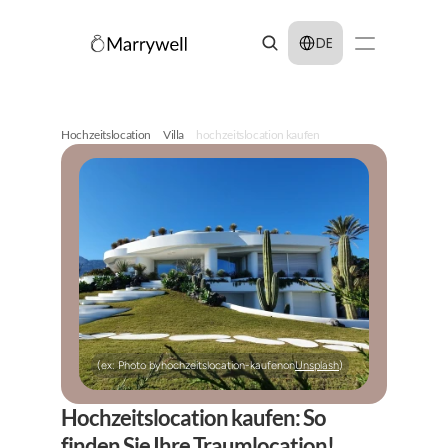
Select Language
DE
Hochzeitslocation
Villa
hochzeitslocation kaufen
(ex: Photo by
hochzeitslocation-kaufen
on
Unsplash
)
Hochzeitslocation kaufen: So 
finden Sie Ihre Traumlocation!