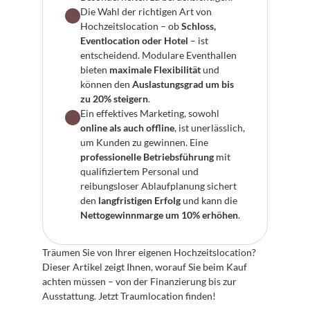
Die Wahl der richtigen Art von 
Hochzeitslocation – ob 
Schloss, 
Eventlocation oder Hotel
 – ist 
entscheidend. Modulare Eventhallen 
bieten 
maximale Flexibilität
 und 
können den 
Auslastungsgrad um bis 
zu 20% steigern
.
Ein effektives Marketing, sowohl 
online als auch offline
, ist unerlässlich, 
um Kunden zu gewinnen. Eine 
professionelle Betriebsführung
 mit 
qualifiziertem Personal und 
reibungsloser Ablaufplanung sichert 
den 
langfristigen Erfolg
 und kann die 
Nettogewinnmarge um 10% erhöhen
.
Träumen Sie von Ihrer eigenen Hochzeitslocation? 
Dieser Artikel zeigt Ihnen, worauf Sie beim Kauf 
achten müssen – von der Finanzierung bis zur 
Ausstattung. Jetzt Traumlocation finden!