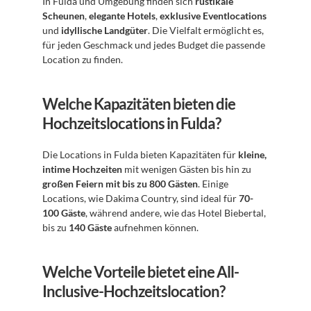
In Fulda und Umgebung finden sich 
rustikale 
Scheunen
, 
elegante Hotels
, 
exklusive Eventlocations
und 
idyllische Landgüter
. Die Vielfalt ermöglicht es, 
für jeden Geschmack und jedes Budget die passende 
Location zu finden.
Welche Kapazitäten bieten die 
Hochzeitslocations in Fulda?
Die Locations in Fulda bieten Kapazitäten für 
kleine, 
intime Hochzeiten
 mit wenigen Gästen bis hin zu 
großen Feiern mit bis zu 800 Gästen
. Einige 
Locations, wie Dakima Country, sind ideal für 
70-
100 Gäste
, während andere, wie das Hotel Biebertal, 
bis zu 
140 Gäste
 aufnehmen können.
Welche Vorteile bietet eine All-
Inclusive-Hochzeitslocation?