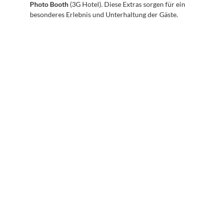
Photo Booth
 (3G Hotel). Diese Extras sorgen für ein 
besonderes Erlebnis und Unterhaltung der Gäste.
Abonnieren Sie unseren 
Newsletter
Erhalten Sie hilfreiche Tipps und Tricks für ihre 
mentale Gesundheit. Ein Newsletter von Experten 
für Sie.
Abonnieren