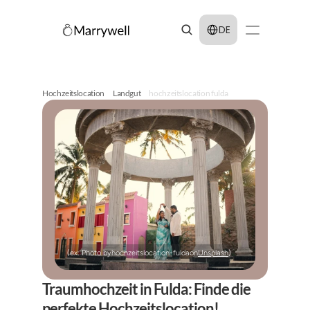
Select Language
DE
Hochzeitslocation
Landgut
hochzeitslocation fulda
(ex: Photo by
hochzeitslocation-fulda
on
Unsplash
)
Traumhochzeit in Fulda: Finde die 
perfekte Hochzeitslocation!