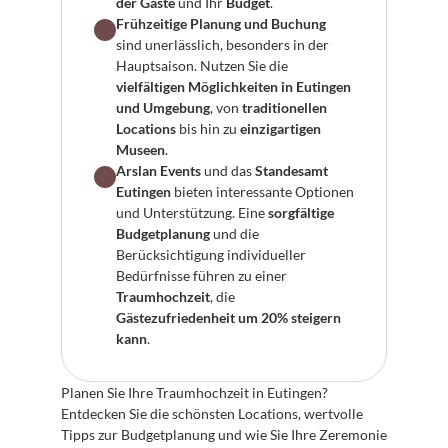
der Gäste
 und Ihr 
Budget
.
Frühzeitige Planung und Buchung
sind unerlässlich, besonders in der 
Hauptsaison. Nutzen Sie die 
vielfältigen Möglichkeiten in Eutingen 
und Umgebung
, von 
traditionellen 
Locations
 bis hin zu 
einzigartigen 
Museen
.
Arslan Events
 und das 
Standesamt 
Eutingen
 bieten interessante Optionen 
und Unterstützung. Eine 
sorgfältige 
Budgetplanung
 und die 
Berücksichtigung individueller 
Bedürfnisse führen zu einer 
Traumhochzeit
, die 
Gästezufriedenheit um 20% steigern 
kann
.
Planen Sie Ihre Traumhochzeit in Eutingen? 
Entdecken Sie die schönsten Locations, wertvolle 
Tipps zur Budgetplanung und wie Sie Ihre Zeremonie 