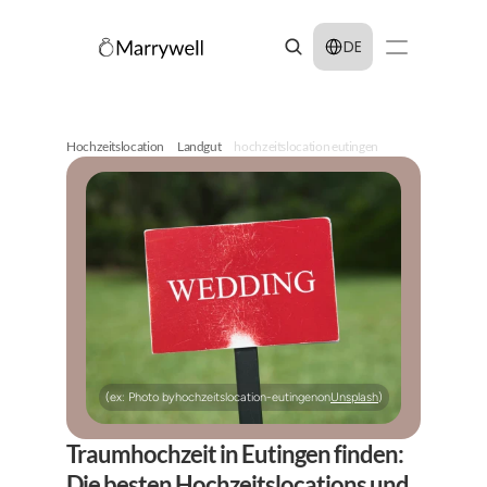
Select Language
DE
Hochzeitslocation
Landgut
hochzeitslocation eutingen
(ex: Photo by
hochzeitslocation-eutingen
on
Unsplash
)
Traumhochzeit in Eutingen finden: 
Die besten Hochzeitslocations und 