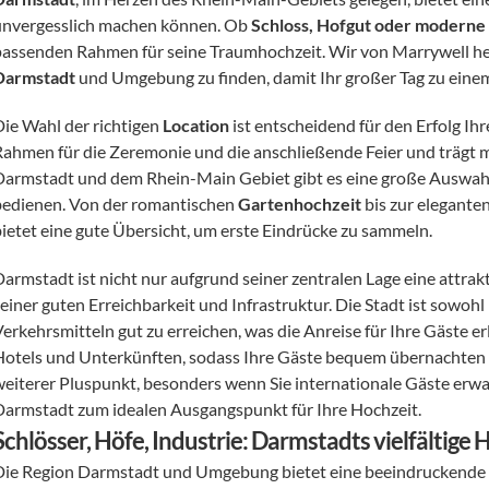
unvergesslich machen können. Ob 
Schloss, Hofgut oder moderne 
passenden Rahmen für seine Traumhochzeit. Wir von Marrywell helf
Darmstadt
 und Umgebung zu finden, damit Ihr großer Tag zu einem
Die Wahl der richtigen 
Location
 ist entscheidend für den Erfolg Ihr
Rahmen für die Zeremonie und die anschließende Feier und trägt ma
Darmstadt und dem Rhein-Main Gebiet gibt es eine große Auswahl a
bedienen. Von der romantischen 
Gartenhochzeit
 bis zur eleganten
bietet eine gute Übersicht, um erste Eindrücke zu sammeln.
Darmstadt ist nicht nur aufgrund seiner zentralen Lage eine attra
einer guten Erreichbarkeit und Infrastruktur. Die Stadt ist sowohl
erkehrsmitteln gut zu erreichen, was die Anreise für Ihre Gäste er
Hotels und Unterkünften, sodass Ihre Gäste bequem übernachten k
weiterer Pluspunkt, besonders wenn Sie internationale Gäste erwa
Darmstadt zum idealen Ausgangspunkt für Ihre Hochzeit.
Schlösser, Höfe, Industrie: Darmstadts vielfältige
Die Region Darmstadt und Umgebung bietet eine beeindruckende V