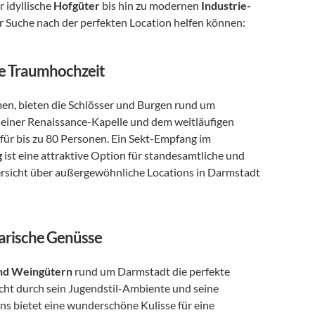
r idyllische 
Hofgüter
 bis hin zu modernen 
Industrie-
i der Suche nach der perfekten Location helfen können:
re Traumhochzeit
en, bieten die Schlösser und Burgen rund um 
 seiner Renaissance-Kapelle und dem weitläufigen 
ür bis zu 80 Personen. Ein Sekt-Empfang im 
g
 ist eine attraktive Option für standesamtliche und 
ersicht über außergewöhnliche Locations in Darmstadt 
narische Genüsse
nd Weingütern
 rund um Darmstadt die perfekte 
icht durch sein Jugendstil-Ambiente und seine 
preisgekrönte Küche. Der Jugendstilpark mit Terrassen und Pavillons bietet eine wunderschöne Kulisse für eine 