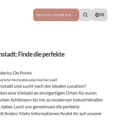
Select Language
DE
Sprechen Sie mit uns
tadt: Finde die perfekte 
derico De Ponte
erte für Hochzeitslocation bei Marrywell
mstadt und sucht nach der idealen Location? 
 eine Vielzahl an einzigartigen Orten für euren 
hen Schlössern bis hin zu modernen Industriehallen 
 dabei. Lasst uns gemeinsam die perfekte 
Hochzeitslocation in Darmstadt finden! Mehr Informationen findet ihr auf unserer 