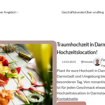
er Angebot
Geschäftskunden
Über uns
Blog
Traumhochzeit in Darms
Hochzeitslocation!
Fe
9
13.03.2025
Minuten
Exp
Plant ihr eure Hochzeit in Dar
Darmstadt und Umgebung bieten
besonderen Tag. Von romantisc
ist für jeden Geschmack etwas
Kontaktseite
.