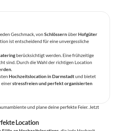
 jeden Geschmack, von 
Schlössern
 über 
Hofgüter
tion ist entscheidend für eine unvergessliche 
Catering
 berücksichtigt werden. Eine frühzeitige 
ht sind. Durch die Wahl der richtigen Location 
werden
.
kten 
Hochzeitslocation in Darmstadt
 und bietet 
einer 
stressfreien und perfekt organisierten 
aumambiente und plane deine perfekte Feier. Jetzt 
rfekte Location
e 
Fülle an Hochzeitslocations
, die jede Hochzeit 