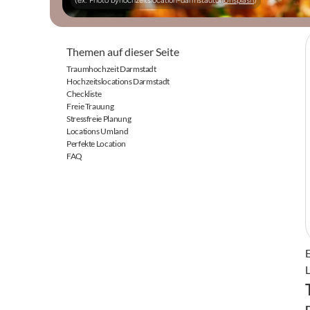
(ex: Photo by
hochzeitslocation-darmstadt
on
Unsplash
)
Themen auf dieser Seite
Traumhochzeit Darmstadt
Hochzeitslocations Darmstadt
Checkliste
Freie Trauung
Stressfreie Planung
Locations Umland
Perfekte Location
FAQ