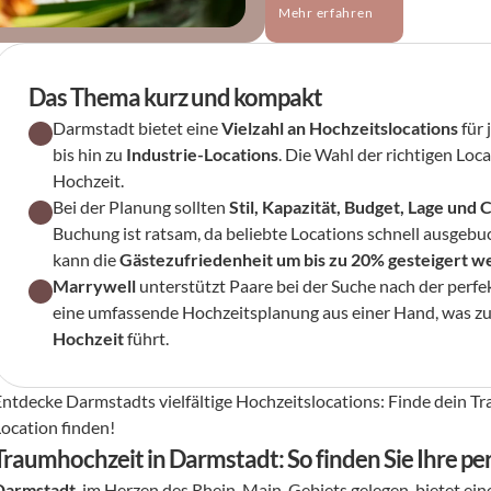
Mehr erfahren
Das Thema kurz und kompakt
Darmstadt bietet eine 
Vielzahl an Hochzeitslocations
 für
bis hin zu 
Industrie-Locations
. Die Wahl der richtigen Loca
Hochzeit.
Bei der Planung sollten 
Stil, Kapazität, Budget, Lage und 
Buchung ist ratsam, da beliebte Locations schnell ausgebuc
kann die 
Gästezufriedenheit um bis zu 20% gesteigert 
Marrywell
 unterstützt Paare bei der Suche nach der perfe
eine umfassende Hochzeitsplanung aus einer Hand, was zu 
Hochzeit
 führt.
Entdecke Darmstadts vielfältige Hochzeitslocations: Finde dein Tr
Location finden!
Traumhochzeit in Darmstadt: So finden Sie Ihre pe
Darmstadt
, im Herzen des Rhein-Main-Gebiets gelegen, bietet ein