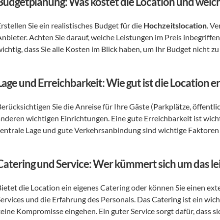
Budgetplanung: Was kostet die Location und welch
rstellen Sie ein realistisches Budget für die 
Hochzeitslocation
. V
nbieter. Achten Sie darauf, welche Leistungen im Preis inbegriffen s
ichtig, dass Sie alle Kosten im Blick haben, um Ihr Budget nicht zu
Lage und Erreichbarkeit: Wie gut ist die Location e
erücksichtigen Sie die Anreise für Ihre Gäste (Parkplätze, öffentli
nderen wichtigen Einrichtungen. Eine gute Erreichbarkeit ist wicht
zentrale Lage und gute Verkehrsanbindung sind wichtige Faktoren 
Catering und Service: Wer kümmert sich um das le
Bietet die Location ein eigenes Catering oder können Sie einen ext
ervices und die Erfahrung des Personals. Das Catering ist ein wicht
keine Kompromisse eingehen. Ein guter Service sorgt dafür, dass s