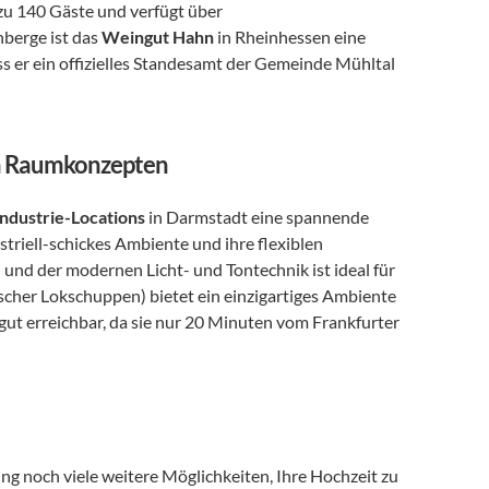
s zu 140 Gäste und verfügt über 
berge ist das 
Weingut Hahn
 in Rheinhessen eine 
ss er ein offizielles Standesamt der Gemeinde Mühltal 
len Raumkonzepten
Industrie-Locations
 in Darmstadt eine spannende 
ustriell-schickes Ambiente und ihre flexiblen 
d der modernen Licht- und Tontechnik ist ideal für 
ischer Lokschuppen) bietet ein einzigartiges Ambiente 
 gut erreichbar, da sie nur 20 Minuten vom Frankfurter 
 noch viele weitere Möglichkeiten, Ihre Hochzeit zu 