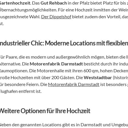
Gartenhochzeit
. Das 
Gut Rehbach
 in der Pfalz bietet Platz für bi
Übernachtungsmöglichkeiten. Für eine Hochzeit inmitten der Wein
ausgezeichnete Wahl. 
Der Dippelshof
 bietet zudem den Vorteil, da
st.
Industrieller Chic: Moderne Locations mit flexib
Für Paare, die es modern und außergewöhnlich mögen, bieten die 
lternative. Die 
Motorenfabrik Darmstadt
 besticht durch ihr ind
Raumoptionen. Die Motorenhalle mit ihren 600 qm, hohen Decken un
große Hochzeiten mit über 200 Gästen. Die 
Weststadtbar
 (histor
ür besondere Feiern. Die 
Motorenfabrik Darmstadt
 ist besonders
lughafen entfernt ist.
Weitere Optionen für Ihre Hochzeit
Neben den genannten Locations gibt es in Darmstadt und Umgebung