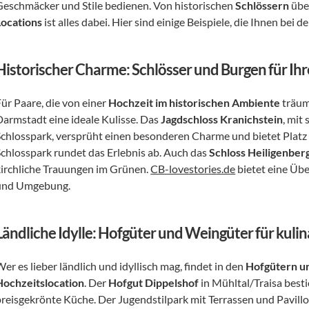
Geschmäcker und Stile bedienen. Von historischen 
Schlössern
 übe
Locations
 ist alles dabei. Hier sind einige Beispiele, die Ihnen be
Historischer Charme: Schlösser und Burgen für Ih
ür Paare, die von einer 
Hochzeit im historischen Ambiente
 träum
Darmstadt eine ideale Kulisse. Das 
Jagdschloss Kranichstein
, mit
Schlosspark, versprüht einen besonderen Charme und bietet Platz f
Schlosspark rundet das Erlebnis ab. Auch das 
Schloss Heiligenber
kirchliche Trauungen im Grünen. 
CB-lovestories.de
 bietet eine Üb
und Umgebung.
Ländliche Idylle: Hofgüter und Weingüter für kuli
er es lieber ländlich und idyllisch mag, findet in den 
Hofgütern u
Hochzeitslocation
. Der 
Hofgut Dippelshof
 in Mühltal/Traisa best