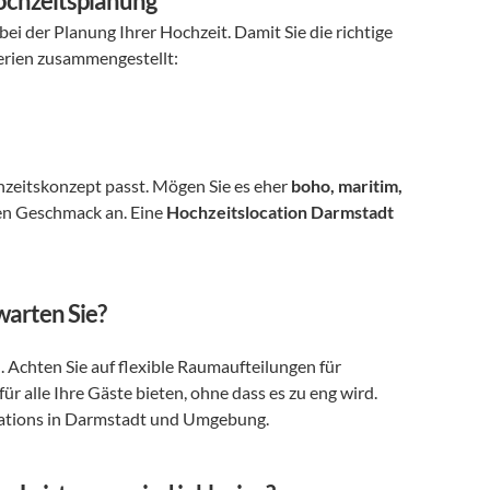
Hochzeitsplanung
t bei der Planung Ihrer Hochzeit. Damit Sie die richtige 
terien zusammengestellt:
hzeitskonzept passt. Mögen Sie es eher 
boho, maritim, 
hen Geschmack an. Eine 
Hochzeitslocation Darmstadt
warten Sie?
. Achten Sie auf flexible Raumaufteilungen für 
Zeremonie, Empfang und Feier. Die Location sollte genügend Platz für alle Ihre Gäste bieten, ohne dass es zu eng wird. 
ocations in Darmstadt und Umgebung.