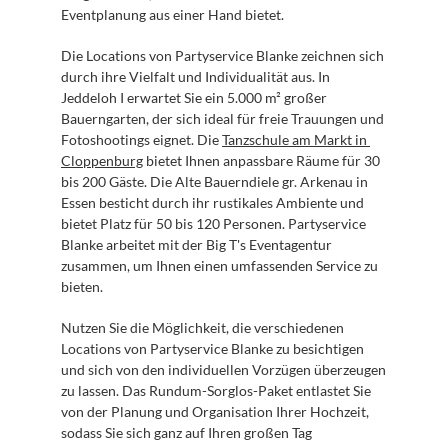
Eventplanung aus einer Hand bietet. 
Die Locations von Partyservice Blanke zeichnen sich 
durch ihre Vielfalt und Individualität aus. In 
Jeddeloh I erwartet Sie ein 5.000 m² großer 
Bauerngarten, der sich ideal für freie Trauungen und 
Fotoshootings eignet. Die 
Tanzschule am Markt in 
Cloppenburg
 bietet Ihnen anpassbare Räume für 30 
bis 200 Gäste. Die Alte Bauerndiele gr. Arkenau in 
Essen besticht durch ihr rustikales Ambiente und 
bietet Platz für 50 bis 120 Personen. Partyservice 
Blanke arbeitet mit der Big T's Eventagentur 
zusammen, um Ihnen einen umfassenden Service zu 
bieten.
Nutzen Sie die Möglichkeit, die verschiedenen 
Locations von Partyservice Blanke zu besichtigen 
und sich von den individuellen Vorzügen überzeugen 
zu lassen. Das Rundum-Sorglos-Paket entlastet Sie 
von der Planung und Organisation Ihrer Hochzeit, 
sodass Sie sich ganz auf Ihren großen Tag 