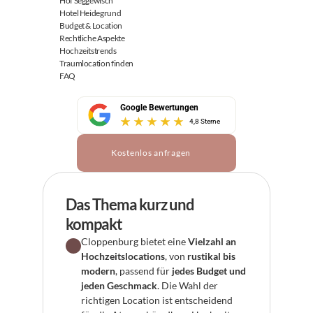
Hof Seggewisch
Hotel Heidegrund
Budget & Location
Rechtliche Aspekte
Hochzeitstrends
Traumlocation finden
FAQ
Google Bewertungen
4,8 Sterne
Kostenlos anfragen
Das Thema kurz und 
kompakt
Cloppenburg bietet eine 
Vielzahl an 
Hochzeitslocations
, von 
rustikal bis 
modern
, passend für 
jedes Budget und 
jeden Geschmack
. Die Wahl der 
richtigen Location ist entscheidend 