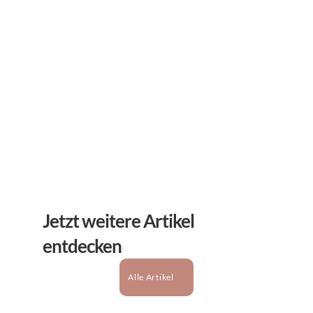
Erhalten Sie hilfreiche Tipps und Tricks für ihre 
mentale Gesundheit. Ein Newsletter von Experten 
für Sie.
Abonnieren
Jetzt weitere Artikel 
entdecken
Alle Artikel