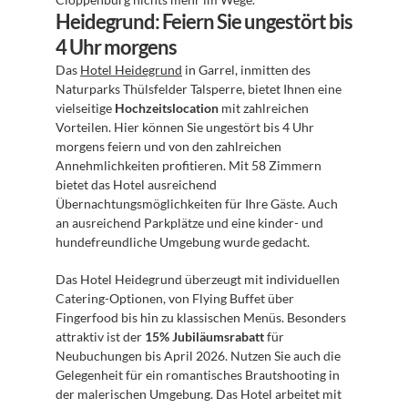
Heidegrund: Feiern Sie ungestört bis 
4 Uhr morgens
Das 
Hotel Heidegrund
 in Garrel, inmitten des 
Naturparks Thülsfelder Talsperre, bietet Ihnen eine 
vielseitige 
Hochzeitslocation
 mit zahlreichen 
Vorteilen. Hier können Sie ungestört bis 4 Uhr 
morgens feiern und von den zahlreichen 
Annehmlichkeiten profitieren. Mit 58 Zimmern 
bietet das Hotel ausreichend 
Übernachtungsmöglichkeiten für Ihre Gäste. Auch 
an ausreichend Parkplätze und eine kinder- und 
hundefreundliche Umgebung wurde gedacht. 
Das Hotel Heidegrund überzeugt mit individuellen 
Catering-Optionen, von Flying Buffet über 
Fingerfood bis hin zu klassischen Menüs. Besonders 
attraktiv ist der 
15% Jubiläumsrabatt
 für 
Neubuchungen bis April 2026. Nutzen Sie auch die 
Gelegenheit für ein romantisches Brautshooting in 
der malerischen Umgebung. Das Hotel arbeitet mit 