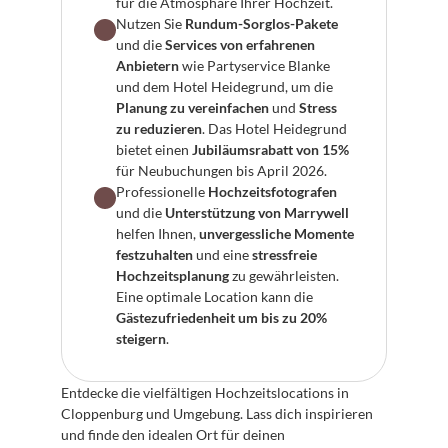
für die Atmosphäre Ihrer Hochzeit.
Nutzen Sie 
Rundum-Sorglos-Pakete
und die 
Services von erfahrenen 
Anbietern
 wie Partyservice Blanke 
und dem Hotel Heidegrund, um die 
Planung zu vereinfachen
 und 
Stress 
zu reduzieren
. Das Hotel Heidegrund 
bietet einen 
Jubiläumsrabatt von 15%
für Neubuchungen bis April 2026.
Professionelle 
Hochzeitsfotografen
und die 
Unterstützung von Marrywell
helfen Ihnen, 
unvergessliche Momente 
festzuhalten
 und eine 
stressfreie 
Hochzeitsplanung
 zu gewährleisten. 
Eine optimale Location kann die 
Gästezufriedenheit um bis zu 20% 
steigern
.
Entdecke die vielfältigen Hochzeitslocations in 
Cloppenburg und Umgebung. Lass dich inspirieren 
und finde den idealen Ort für deinen 