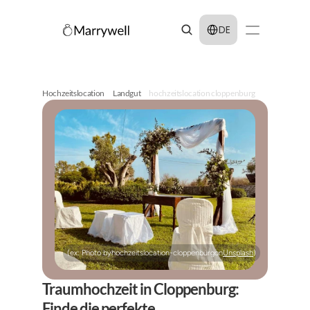
Select Language
DE
Hochzeitslocation
Landgut
hochzeitslocation cloppenburg
(ex: Photo by
hochzeitslocation-cloppenburg
on
Unsplash
)
Traumhochzeit in Cloppenburg: 
Finde die perfekte 