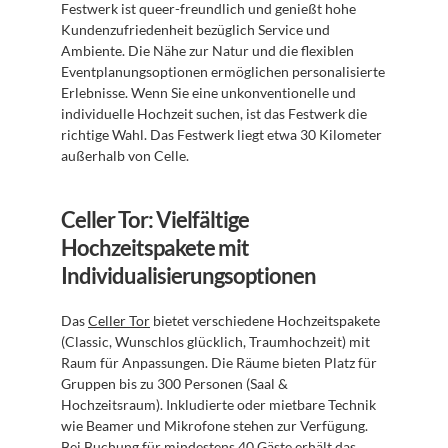
Festwerk ist queer-freundlich und genießt hohe 
Kundenzufriedenheit bezüglich Service und 
Ambiente. Die Nähe zur Natur und die flexiblen 
Eventplanungsoptionen ermöglichen personalisierte 
Erlebnisse. Wenn Sie eine unkonventionelle und 
individuelle Hochzeit suchen, ist das Festwerk die 
richtige Wahl. Das Festwerk liegt etwa 30 Kilometer 
außerhalb von Celle.
Celler Tor: Vielfältige 
Hochzeitspakete mit 
Individualisierungsoptionen
Das 
Celler Tor
 bietet verschiedene Hochzeitspakete 
(Classic, Wunschlos glücklich, Traumhochzeit) mit 
Raum für Anpassungen. Die Räume bieten Platz für 
Gruppen bis zu 300 Personen (Saal & 
Hochzeitsraum). Inkludierte oder mietbare Technik 
wie Beamer und Mikrofone stehen zur Verfügung. 
Bei Buchung für mindestens 40 Gäste erhält das 