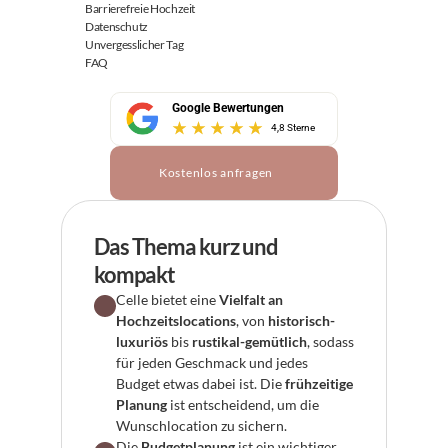
Barrierefreie Hochzeit
Datenschutz
Unvergesslicher Tag
FAQ
Google Bewertungen
4,8 Sterne
Kostenlos anfragen
Das Thema kurz und 
kompakt
Celle bietet eine 
Vielfalt an 
Hochzeitslocations
, von 
historisch-
luxuriös
 bis 
rustikal-gemütlich
, sodass 
für jeden Geschmack und jedes 
Budget etwas dabei ist. Die 
frühzeitige 
Planung
 ist entscheidend, um die 
Wunschlocation zu sichern.
Die 
Budgetplanung
 ist ein wichtiger 