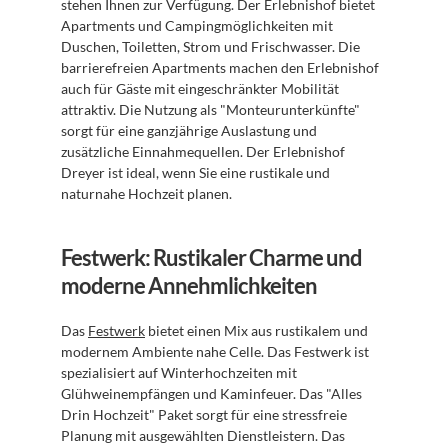
stehen Ihnen zur Verfügung. Der Erlebnishof bietet 
Apartments und Campingmöglichkeiten mit 
Duschen, Toiletten, Strom und Frischwasser. Die 
barrierefreien Apartments machen den Erlebnishof 
auch für Gäste mit eingeschränkter Mobilität 
attraktiv. Die Nutzung als "Monteurunterkünfte" 
sorgt für eine ganzjährige Auslastung und 
zusätzliche Einnahmequellen. Der Erlebnishof 
Dreyer ist ideal, wenn Sie eine rustikale und 
naturnahe Hochzeit planen.
Festwerk: Rustikaler Charme und 
moderne Annehmlichkeiten
Das 
Festwerk
 bietet einen Mix aus rustikalem und 
modernem Ambiente nahe Celle. Das Festwerk ist 
spezialisiert auf Winterhochzeiten mit 
Glühweinempfängen und Kaminfeuer. Das "Alles 
Drin Hochzeit" Paket sorgt für eine stressfreie 
Planung mit ausgewählten Dienstleistern. Das 