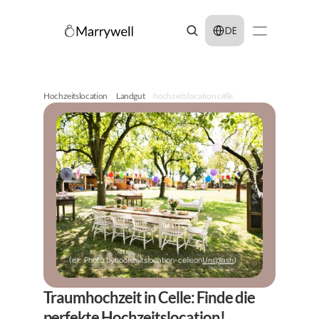
Select Language
DE
Hochzeitslocation
Landgut
hochzeitslocation celle
(ex: Photo by
hochzeitslocation-celle
on
Unsplash
)
Traumhochzeit in Celle: Finde die 
perfekte Hochzeitslocation!