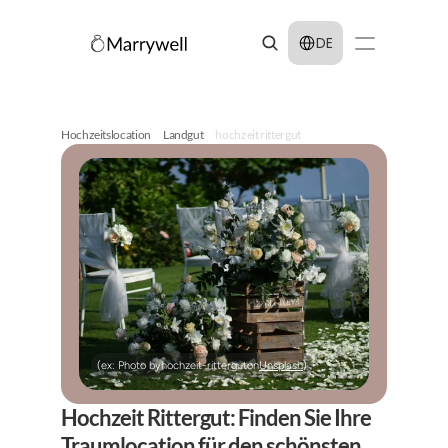
Select Language
DE
Hochzeitslocation
Landgut
hochzeit rittergut
(ex: Photo by
hochzeit-rittergut
on
Unsplash
)
Hochzeit Rittergut: Finden Sie Ihre 
Traumlocation für den schönsten 