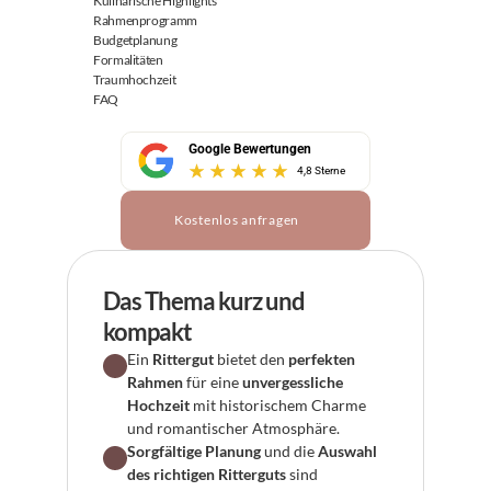
Kulinarische Highlights
Rahmenprogramm
Budgetplanung
Formalitäten
Traumhochzeit
FAQ
Google Bewertungen
4,8 Sterne
Kostenlos anfragen
Das Thema kurz und 
kompakt
Ein 
Rittergut
 bietet den 
perfekten 
Rahmen
 für eine 
unvergessliche 
Hochzeit
 mit historischem Charme 
und romantischer Atmosphäre.
Sorgfältige Planung
 und die 
Auswahl 
des richtigen Ritterguts
 sind 