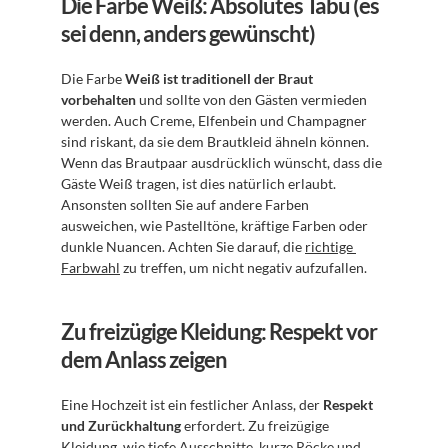
Die Farbe Weiß: Absolutes Tabu (es 
sei denn, anders gewünscht)
Die Farbe 
Weiß ist traditionell der Braut 
vorbehalten
 und sollte von den Gästen vermieden 
werden. Auch Creme, Elfenbein und Champagner 
sind riskant, da sie dem Brautkleid ähneln können. 
Wenn das Brautpaar ausdrücklich wünscht, dass die 
Gäste Weiß tragen, ist dies natürlich erlaubt. 
Ansonsten sollten Sie auf andere Farben 
ausweichen, wie Pastelltöne, kräftige Farben oder 
dunkle Nuancen. Achten Sie darauf, die 
richtige 
Farbwahl
 zu treffen, um nicht negativ aufzufallen.
Zu freizügige Kleidung: Respekt vor 
dem Anlass zeigen
Eine Hochzeit ist ein festlicher Anlass, der 
Respekt 
und Zurückhaltung
 erfordert. Zu freizügige 
Kleidung, wie tiefe Ausschnitte, kurze Röcke und 