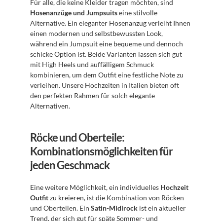
Für alle, die keine Kleider tragen möchten, sind 
Hosenanzüge und Jumpsuits
 eine stilvolle 
Alternative. Ein eleganter Hosenanzug verleiht Ihnen 
einen modernen und selbstbewussten Look, 
während ein Jumpsuit eine bequeme und dennoch 
schicke Option ist. Beide Varianten lassen sich gut 
mit High Heels und auffälligem Schmuck 
kombinieren, um dem Outfit eine festliche Note zu 
verleihen. Unsere Hochzeiten in Italien bieten oft 
den perfekten Rahmen für solch elegante 
Alternativen.
Röcke und Oberteile: 
Kombinationsmöglichkeiten für 
jeden Geschmack
Eine weitere Möglichkeit, ein individuelles 
Hochzeit 
Outfit
 zu kreieren, ist die Kombination von Röcken 
und Oberteilen. Ein 
Satin-Midirock
 ist ein aktueller 
Trend, der sich gut für späte Sommer- und 