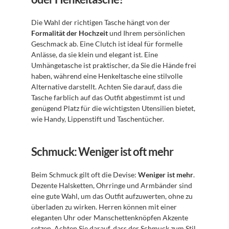
Die Wahl der richtigen Tasche hängt von der 
Formalität der Hochzeit
 und Ihrem persönlichen 
Geschmack ab. Eine Clutch ist ideal für formelle 
Anlässe, da sie klein und elegant ist. Eine 
Umhängetasche ist praktischer, da Sie die Hände frei 
haben, während eine Henkeltasche eine stilvolle 
Alternative darstellt. Achten Sie darauf, dass die 
Tasche farblich auf das Outfit abgestimmt ist und 
genügend Platz für die wichtigsten Utensilien bietet, 
wie Handy, Lippenstift und Taschentücher.
Schmuck: Weniger ist oft mehr
Beim Schmuck gilt oft die Devise: 
Weniger ist mehr
. 
Dezente Halsketten, Ohrringe und Armbänder sind 
eine gute Wahl, um das Outfit aufzuwerten, ohne zu 
überladen zu wirken. Herren können mit einer 
eleganten Uhr oder Manschettenknöpfen Akzente 
setzen. Achten Sie darauf, dass der Schmuck zum Stil 