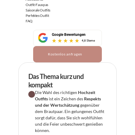
Outfit-Fauxpas
Saisonale Outfits
Perfektes Outfit
FAQ
Google Bewertungen
4,8 Sterne
Kostenlos anfragen
Das Thema kurz und 
kompakt
Die Wahl des richtigen 
Hochzeit 
Outfits
 ist ein Zeichen des 
Respekts 
und der Wertschätzung
 gegenüber 
dem Brautpaar. Ein gelungenes Outfit 
sorgt dafür, dass Sie sich wohlfühlen 
und die Feier unbeschwert genießen 
können.