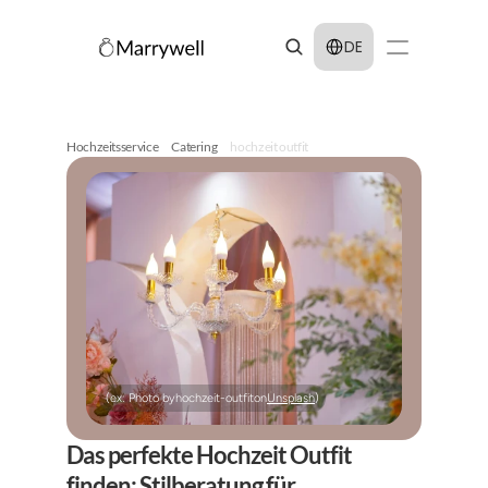
Select Language
DE
Hochzeitsservice
Catering
hochzeit outfit
(ex: Photo by
hochzeit-outfit
on
Unsplash
)
Das perfekte Hochzeit Outfit 
finden: Stilberatung für 