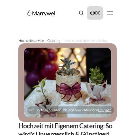
Select Language
DE
Hochzeitsservice
Catering
hochzeit mit eigenem catering
(ex: Photo by
hochzeit-mit-eigenem-catering
on
Unsplash
)
Hochzeit mit Eigenem Catering: So 
wird's Unvergesslich & Günstiger!