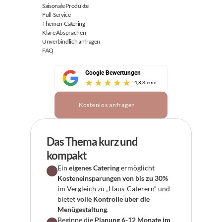
Saisonale Produkte
Full-Service
Themen-Catering
Klare Absprachen
Unverbindlich anfragen
FAQ
Google Bewertungen
4,8 Sterne
Kostenlos anfragen
Das Thema kurz und 
kompakt
Ein 
eigenes Catering
 ermöglicht 
Kosteneinsparungen von bis zu 30%
im Vergleich zu „Haus-Caterern“ und 
bietet 
volle Kontrolle über die 
Menügestaltung
.
Beginne die 
Planung 6-12 Monate im 