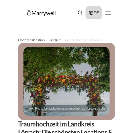
Select Language
DE
Hochzeitslocation
Landgut
hochzeit landkreis lörrach
(ex: Photo by
hochzeit-landkreis-loerrach
on
Unsplash
)
Traumhochzeit im Landkreis 
Lörrach: Die schönsten Locations & 