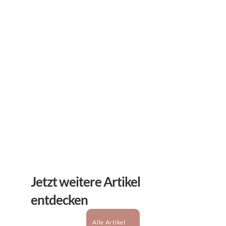
Abonnieren Sie unseren 
Newsletter
Erhalten Sie hilfreiche Tipps und Tricks für ihre 
mentale Gesundheit. Ein Newsletter von Experten 
für Sie.
Abonnieren
Jetzt weitere Artikel 
entdecken
Alle Artikel