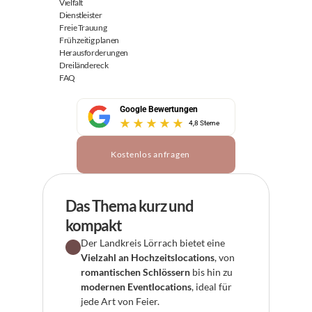
Vielfalt
Dienstleister
Freie Trauung
Frühzeitig planen
Herausforderungen
Dreiländereck
FAQ
Google Bewertungen
4,8 Sterne
Kostenlos anfragen
Das Thema kurz und 
kompakt
Der Landkreis Lörrach bietet eine 
Vielzahl an Hochzeitslocations
, von 
romantischen Schlössern
 bis hin zu 
modernen Eventlocations
, ideal für 
jede Art von Feier.