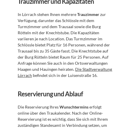
Trauzimmer und Kapazitäten
In Lörrach stehen Ihnen mehrere 
Trauzimmer
 zur 
Verfügung, darunter das Schlössle mit dem 
Turmzimmer und dem Trausaal sowie die Burg 
Rötteln mit der Knechtstube. Die Kapazitäten 
variieren je nach Location. Das Turmzimmer im 
Schlössle bietet Platz für 16 Personen, während der 
Trausaal bis zu 35 Gäste fasst. Die Knechtstube auf 
der Burg Rötteln bietet Raum für 25 Personen. Auf 
Anfrage können Sie auch in den Ortsverwaltungen 
Haagen und Hauingen heiraten. 
Die Stadtverwaltung 
Lörrach
 befindet sich in der Luisenstraße 16.
Reservierung und Ablauf
Die Reservierung Ihres 
Wunschtermins
 erfolgt 
online über den Traukalender. Nach der Online-
Reservierung ist es wichtig, dass Sie sich mit Ihrem 
zuständigen Standesamt in Verbindung setzen, um 