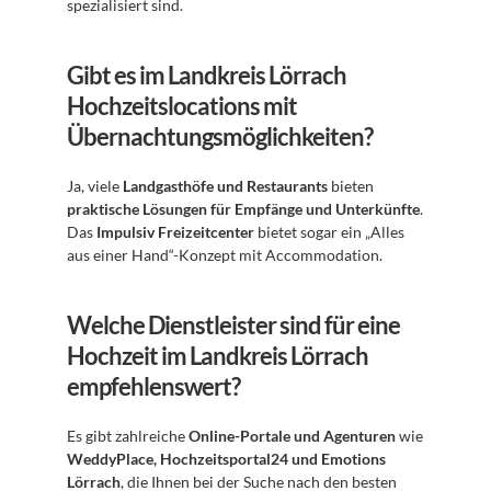
spezialisiert sind.
Gibt es im Landkreis Lörrach 
Hochzeitslocations mit 
Übernachtungsmöglichkeiten?
Ja, viele 
Landgasthöfe und Restaurants
 bieten 
praktische Lösungen für Empfänge und Unterkünfte
. 
Das 
Impulsiv Freizeitcenter
 bietet sogar ein „Alles 
aus einer Hand“-Konzept mit Accommodation.
Welche Dienstleister sind für eine 
Hochzeit im Landkreis Lörrach 
empfehlenswert?
Es gibt zahlreiche 
Online-Portale und Agenturen
 wie 
WeddyPlace, Hochzeitsportal24 und Emotions 
Lörrach
, die Ihnen bei der Suche nach den besten 