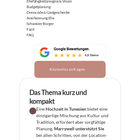
Ehefähigkeitszeugnis & Visum
Budgetplanung
Dresscode & Gastgeschenke
Anerkennung Ehe
Schweizer Bürger
Fazit
FAQ
Google Bewertungen
4,8 Sterne
Kostenlos anfragen
Das Thema kurz und 
kompakt
Eine 
Hochzeit in Tunesien
 bietet eine 
einzigartige Mischung aus Kultur und 
Tradition, erfordert aber sorgfältige 
Planung. 
Marrywell unterstützt Sie
bei allen Schritten, von der Location-