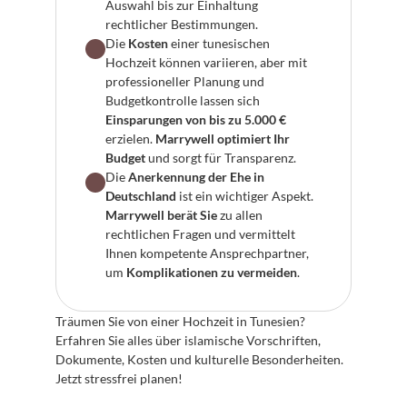
Auswahl bis zur Einhaltung 
rechtlicher Bestimmungen.
Die 
Kosten
 einer tunesischen 
Hochzeit können variieren, aber mit 
professioneller Planung und 
Budgetkontrolle lassen sich 
Einsparungen von bis zu 5.000 €
erzielen. 
Marrywell optimiert Ihr 
Budget
 und sorgt für Transparenz.
Die 
Anerkennung der Ehe in 
Deutschland
 ist ein wichtiger Aspekt. 
Marrywell berät Sie
 zu allen 
rechtlichen Fragen und vermittelt 
Ihnen kompetente Ansprechpartner, 
um 
Komplikationen zu vermeiden
.
Träumen Sie von einer Hochzeit in Tunesien? 
Erfahren Sie alles über islamische Vorschriften, 
Dokumente, Kosten und kulturelle Besonderheiten. 
Jetzt stressfrei planen!