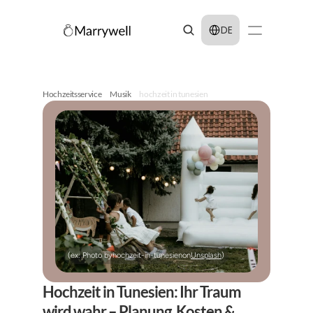
Select Language
DE
Hochzeitsservice
Musik
hochzeit in tunesien
(ex: Photo by
hochzeit-in-tunesien
on
Unsplash
)
Hochzeit in Tunesien: Ihr Traum 
wird wahr – Planung, Kosten & 