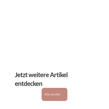
Erhalten Sie hilfreiche Tipps und Tricks für ihre 
mentale Gesundheit. Ein Newsletter von Experten 
für Sie.
Abonnieren
Jetzt weitere Artikel 
entdecken
Alle Artikel