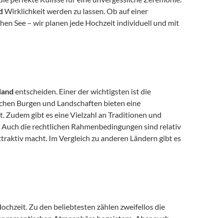
d
 Wirklichkeit werden zu lassen. Ob auf einer 
en See – wir planen jede Hochzeit individuell und mit 
land
 entscheiden. Einer der wichtigsten ist die 
unvergleichliche Romantik, die dieses Land ausstrahlt. Die schottischen Burgen und Landschaften bieten eine 
. Zudem gibt es eine Vielzahl an Traditionen und 
. Auch die rechtlichen Rahmenbedingungen sind relativ 
unkompliziert, was Schottland besonders für ausländische Paare attraktiv macht. Im Vergleich zu anderen Ländern gibt es 
chzeit. Zu den beliebtesten zählen zweifellos die 