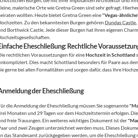
schottischen Burgen, die mit ihrer imposanten Architektur und ih
leine, malerische Orte wie Gretna Green sind sehr gefragt. Hierher 
heiraten wollten. Heute bietet Gretna Green eine 
"Vegas-ähnlich
Hochzeiten. Zu den bekanntesten Burgen gehören 
Dundas Castle
und Borthwick Castle. Jede dieser Burgen hat ihren eigenen Charme 
Hochzeitsgesellschaften.
Einfache Eheschließung: Rechtliche Voraussetzun
Die rechtlichen Voraussetzungen für eine 
Hochzeit in Schottland
 
unkompliziert. Dies macht Schottland besonders für Paare aus dem
ie gerne bei allen Formalitäten und sorgen dafür, dass Ihre Hochze
Anmeldung der Eheschließung
Für die Anmeldung der Eheschließung müssen Sie sogenannte 
"Ma
rei Monaten und 29 Tagen vor dem Hochzeitstermin erfolgen. Diese R
und freie Trauungen. Ein weiteres wichtiges Dokument ist der 
"Mar
Paar und zwei Zeugen unterzeichnet werden muss. Dieses Dokumen
an das Standesamt zurückgegeben werden, um die Eheschließung r