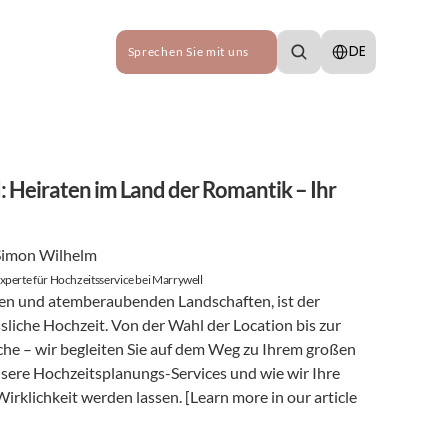
Select Language
DE
Sprechen Sie mit uns
: Heiraten im Land der Romantik – Ihr 
Simon Wilhelm
xperte für Hochzeitsservice bei Marrywell
gen und atemberaubenden Landschaften, ist der 
sliche Hochzeit. Von der Wahl der Location bis zur 
che – wir begleiten Sie auf dem Weg zu Ihrem großen 
nsere Hochzeitsplanungs-Services und wie wir Ihre 
rklichkeit werden lassen. [Learn more in our article 