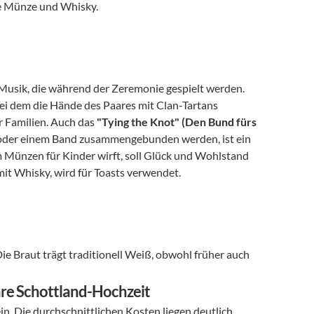
ine Münze und Whisky.
Musik, die während der Zeremonie gespielt werden. 
, bei dem die Hände des Paares mit Clan-Tartans 
 Familien. Auch das 
"Tying the Knot" (Den Bund fürs 
r oder einem Band zusammengebunden werden, ist ein 
m Münzen für Kinder wirft, soll Glück und Wohlstand 
 mit Whisky, wird für Toasts verwendet.
Die Braut trägt traditionell Weiß, obwohl früher auch 
Ihre Schottland-Hochzeit
in. Die durchschnittlichen Kosten liegen deutlich 