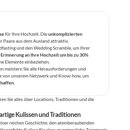
se
 für Ihre Hochzeit. Die 
unkomplizierten 
r Paare aus dem Ausland attraktiv.
dfasting und den Wedding Scramble, um Ihrer 
 
Erinnerung an Ihre Hochzeit um bis zu 30% 
ame Elemente einbeziehen.
en meistern Sie alle Herausforderungen und 
. Profitieren Sie von unserem Netzwerk und Know-how, um 
chaffen
.
n Sie alles über Locations, Traditionen und die 
rtige Kulissen und Traditionen
 seiner reichen Geschichte, den atemberaubenden 
ie perfekte Kulisse für eine unvergessliche Zeremonie. 