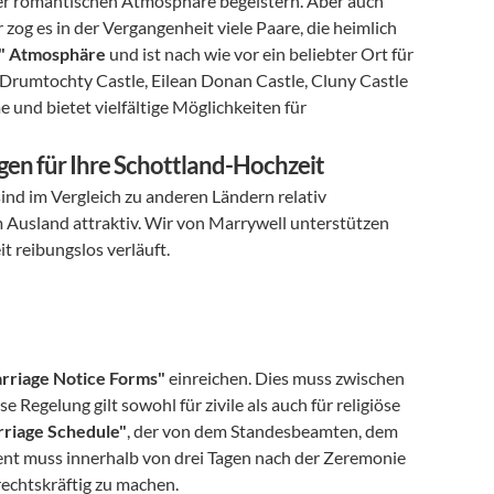
rer romantischen Atmosphäre begeistern. Aber auch 
zog es in der Vergangenheit viele Paare, die heimlich 
e" Atmosphäre
 und ist nach wie vor ein beliebter Ort für 
, Drumtochty Castle, Eilean Donan Castle, Cluny Castle 
und bietet vielfältige Möglichkeiten für 
gen für Ihre Schottland-Hochzeit
sind im Vergleich zu anderen Ländern relativ 
 Ausland attraktiv. Wir von Marrywell unterstützen 
it reibungslos verläuft.
rriage Notice Forms"
 einreichen. Dies muss zwischen 
egelung gilt sowohl für zivile als auch für religiöse 
riage Schedule"
, der von dem Standesbeamten, dem 
t muss innerhalb von drei Tagen nach der Zeremonie 
echtskräftig zu machen.