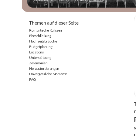
(ex: Photo by
hochzeit-in-schottland
on
Unsplash
)
Themen auf dieser Seite
Romantische Kulissen
Eheschließung
Hochzeitsbräuche
Budgetplanung
Locations
Unterstützung
Zeremonien
Herausforderungen
Unvergessliche Momente
FAQ