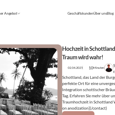
er Angebot
Geschäftskunden
Über uns
Blog
Hochzeit in Schottland
Traum wird wahr!
10
02.04.2025
Minuten
E
Schottland, das Land der Bur
perfekte Ort für eine unverges
Integration schottischer Bräu
Tag. Erfahren Sie mehr über u
Traumhochzeit in Schottland Wi
on anodization](/contact)