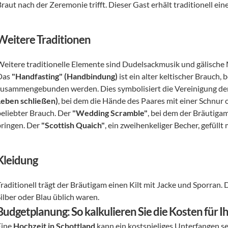
Braut nach der Zeremonie trifft. Dieser Gast erhält traditionell e
Weitere Traditionen
Weitere traditionelle Elemente sind Dudelsackmusik und gälische 
Das 
"Handfasting" (Handbindung)
 ist ein alter keltischer Brauch
zusammengebunden werden. Dies symbolisiert die Vereinigung der
Leben schließen)
, bei dem die Hände des Paares mit einer Schnu
beliebter Brauch. Der 
"Wedding Scramble"
, bei dem der Bräutiga
bringen. Der 
"Scottish Quaich"
, ein zweihenkeliger Becher, gefüllt
Kleidung
raditionell trägt der Bräutigam einen Kilt mit Jacke und Sporran. 
ilber oder Blau üblich waren.
Budgetplanung: So kalkulieren Sie die Kosten für 
ine 
Hochzeit in Schottland
 kann ein kostspieliges Unterfangen se