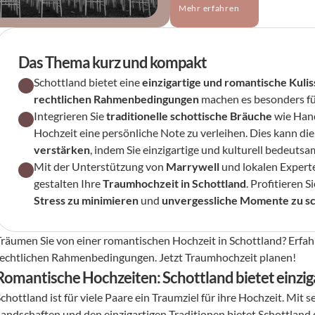
Mehr erfahren
Das Thema kurz und kompakt
Schottland bietet eine 
einzigartige und romantische Kulis
rechtlichen Rahmenbedingungen
 machen es besonders fü
Integrieren Sie 
traditionelle schottische Bräuche
 wie Han
Hochzeit eine persönliche Note zu verleihen. Dies kann die
verstärken
, indem Sie einzigartige und kulturell bedeuts
Mit der Unterstützung von 
Marrywell
 und lokalen Expert
gestalten Ihre 
Traumhochzeit in Schottland
Stress zu minimieren
 und 
unvergessliche Momente zu s
Träumen Sie von einer romantischen Hochzeit in Schottland? Erfahre
rechtlichen Rahmenbedingungen. Jetzt Traumhochzeit planen!
Romantische Hochzeiten: Schottland bietet einziga
Schottland ist für viele Paare ein Traumziel für ihre Hochzeit. Mit
Landschaften und den einzigartigen Traditionen bietet Schottland d