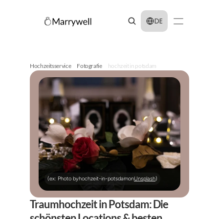
Select Language
DE
Hochzeitsservice
Fotografie
hochzeit in potsdam
(ex: Photo by
hochzeit-in-potsdam
on
Unsplash
)
Traumhochzeit in Potsdam: Die 
schönsten Locations & besten 