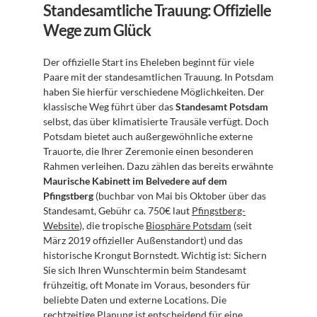
Standesamtliche Trauung: Offizielle 
Wege zum Glück
Der offizielle Start ins Eheleben beginnt für viele 
Paare mit der standesamtlichen Trauung. In Potsdam 
haben Sie hierfür verschiedene Möglichkeiten. Der 
klassische Weg führt über das 
Standesamt Potsdam
selbst, das über klimatisierte Trausäle verfügt. Doch 
Potsdam bietet auch außergewöhnliche externe 
Trauorte, die Ihrer Zeremonie einen besonderen 
Rahmen verleihen. Dazu zählen das bereits erwähnte 
Maurische Kabinett im Belvedere auf dem 
Pfingstberg
 (buchbar von Mai bis Oktober über das 
Standesamt, Gebühr ca. 750€ laut 
Pfingstberg-
Website
), die tropische 
Biosphäre Potsdam
 (seit 
März 2019 offizieller Außenstandort) und das 
historische Krongut Bornstedt. Wichtig ist: Sichern 
Sie sich Ihren Wunschtermin beim Standesamt 
frühzeitig, oft Monate im Voraus, besonders für 
beliebte Daten und externe Locations. Die 
rechtzeitige Planung ist entscheidend für eine 