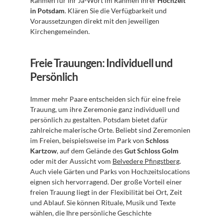
Rahmen für Ihr Ja-Wort im Rahmen Ihrer 
Hochzeit 
in Potsdam
. Klären Sie die Verfügbarkeit und 
Voraussetzungen direkt mit den jeweiligen 
Kirchengemeinden.
Freie Trauungen: Individuell und 
Persönlich
Immer mehr Paare entscheiden sich für eine freie 
Trauung, um ihre Zeremonie ganz individuell und 
persönlich zu gestalten. Potsdam bietet dafür 
zahlreiche malerische Orte. Beliebt sind Zeremonien 
im Freien, beispielsweise im Park von 
Schloss 
Kartzow
, auf dem Gelände des 
Gut Schloss Golm
oder mit der Aussicht vom 
Belvedere Pfingstberg
. 
Auch viele Gärten und Parks von Hochzeitslocations 
eignen sich hervorragend. Der große Vorteil einer 
freien Trauung liegt in der Flexibilität bei Ort, Zeit 
und Ablauf. Sie können Rituale, Musik und Texte 
wählen, die Ihre persönliche Geschichte 