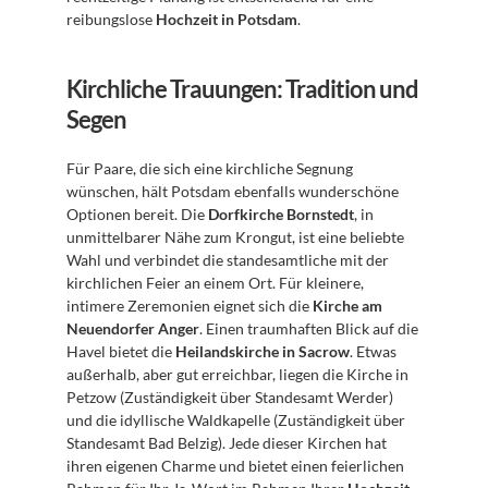
reibungslose 
Hochzeit in Potsdam
.
Kirchliche Trauungen: Tradition und 
Segen
Für Paare, die sich eine kirchliche Segnung 
wünschen, hält Potsdam ebenfalls wunderschöne 
Optionen bereit. Die 
Dorfkirche Bornstedt
, in 
unmittelbarer Nähe zum Krongut, ist eine beliebte 
Wahl und verbindet die standesamtliche mit der 
kirchlichen Feier an einem Ort. Für kleinere, 
intimere Zeremonien eignet sich die 
Kirche am 
Neuendorfer Anger
. Einen traumhaften Blick auf die 
Havel bietet die 
Heilandskirche in Sacrow
. Etwas 
außerhalb, aber gut erreichbar, liegen die Kirche in 
Petzow (Zuständigkeit über Standesamt Werder) 
und die idyllische Waldkapelle (Zuständigkeit über 
Standesamt Bad Belzig). Jede dieser Kirchen hat 
ihren eigenen Charme und bietet einen feierlichen 