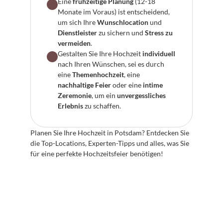
Eine 
frühzeitige Planung
 (12-18 
Monate im Voraus) ist entscheidend, 
um sich Ihre 
Wunschlocation
 und 
Dienstleister
 zu sichern und 
Stress zu 
vermeiden
.
Gestalten Sie Ihre Hochzeit 
individuell
nach Ihren Wünschen, sei es durch 
eine 
Themenhochzeit
, eine 
nachhaltige Feier
 oder eine 
intime 
Zeremonie
, um ein 
unvergessliches 
Erlebnis
 zu schaffen.
Planen Sie Ihre Hochzeit in Potsdam? Entdecken Sie 
die Top-Locations, Experten-Tipps und alles, was Sie 
für eine perfekte Hochzeitsfeier benötigen!