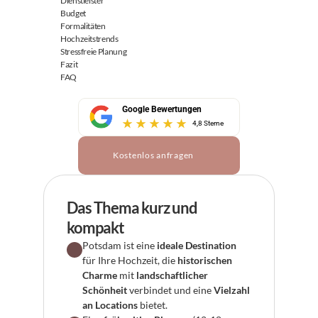
Dienstleister
Budget
Formalitäten
Hochzeitstrends
Stressfreie Planung
Fazit
FAQ
Google Bewertungen
4,8 Sterne
Kostenlos anfragen
Das Thema kurz und 
kompakt
Potsdam ist eine 
ideale Destination
für Ihre Hochzeit, die 
historischen 
Charme
 mit 
landschaftlicher 
Schönheit
 verbindet und eine 
Vielzahl 
an Locations
 bietet.