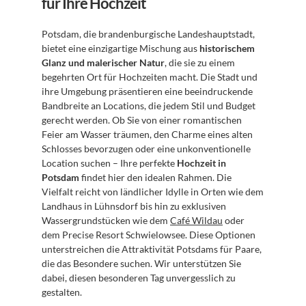
für Ihre Hochzeit
Potsdam, die brandenburgische Landeshauptstadt, 
bietet eine einzigartige Mischung aus 
historischem 
Glanz und malerischer Natur
, die sie zu einem 
begehrten Ort für Hochzeiten macht. Die Stadt und 
ihre Umgebung präsentieren eine beeindruckende 
Bandbreite an Locations, die jedem Stil und Budget 
gerecht werden. Ob Sie von einer romantischen 
Feier am Wasser träumen, den Charme eines alten 
Schlosses bevorzugen oder eine unkonventionelle 
Location suchen – Ihre perfekte 
Hochzeit in 
Potsdam
 findet hier den idealen Rahmen. Die 
Vielfalt reicht von ländlicher Idylle in Orten wie dem 
Landhaus in Lühnsdorf bis hin zu exklusiven 
Wassergrundstücken wie dem 
Café Wildau
 oder 
dem Precise Resort Schwielowsee. Diese Optionen 
unterstreichen die Attraktivität Potsdams für Paare, 
die das Besondere suchen. Wir unterstützen Sie 
dabei, diesen besonderen Tag unvergesslich zu 
gestalten.