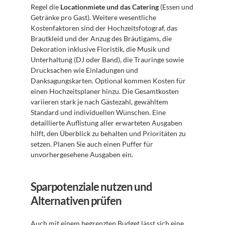
Regel die 
Locationmiete und das Catering
 (Essen und 
Getränke pro Gast). Weitere wesentliche 
Kostenfaktoren sind der Hochzeitsfotograf, das 
Brautkleid und der Anzug des Bräutigams, die 
Dekoration inklusive Floristik, die Musik und 
Unterhaltung (DJ oder Band), die Trauringe sowie 
Drucksachen wie Einladungen und 
Danksagungskarten. Optional kommen Kosten für 
einen Hochzeitsplaner hinzu. Die Gesamtkosten 
variieren stark je nach Gästezahl, gewähltem 
Standard und individuellen Wünschen. Eine 
detaillierte Auflistung aller erwarteten Ausgaben 
hilft, den Überblick zu behalten und Prioritäten zu 
setzen. Planen Sie auch einen Puffer für 
unvorhergesehene Ausgaben ein.
Sparpotenziale nutzen und 
Alternativen prüfen
Auch mit einem begrenzten Budget lässt sich eine 