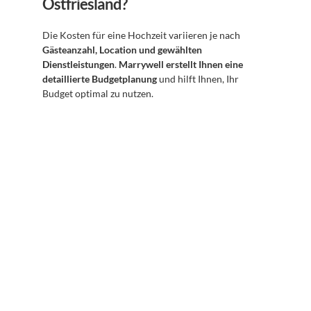
Ostfriesland?
Die Kosten für eine Hochzeit variieren je nach 
Gästeanzahl, Location und gewählten 
Dienstleistungen
. 
Marrywell erstellt Ihnen eine 
detaillierte Budgetplanung
 und hilft Ihnen, Ihr 
Budget optimal zu nutzen.
Abonnieren Sie unseren 
Newsletter
Erhalten Sie hilfreiche Tipps und Tricks für ihre 
mentale Gesundheit. Ein Newsletter von Experten 
für Sie.