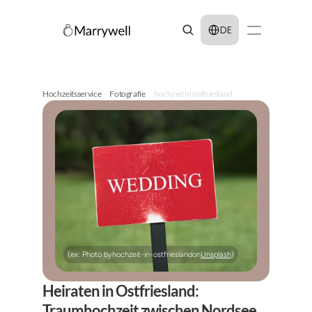
Select Language
DE
Hochzeitsservice
Fotografie
hochzeit in ostfriesland
(ex: Photo by
hochzeit-in-ostfriesland
on
Unsplash
)
Heiraten in Ostfriesland: 
Traumhochzeit zwischen Nordsee 