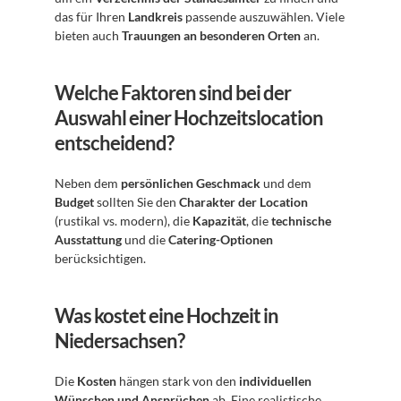
das für Ihren 
Landkreis
 passende auszuwählen. Viele 
bieten auch 
Trauungen an besonderen Orten
 an.
Welche Faktoren sind bei der 
Auswahl einer Hochzeitslocation 
entscheidend?
Neben dem 
persönlichen Geschmack
 und dem 
Budget
 sollten Sie den 
Charakter der Location
(rustikal vs. modern), die 
Kapazität
, die 
technische 
Ausstattung
 und die 
Catering-Optionen
berücksichtigen.
Was kostet eine Hochzeit in 
Niedersachsen?
Die 
Kosten
 hängen stark von den 
individuellen 
Wünschen und Ansprüchen
 ab. Eine realistische 