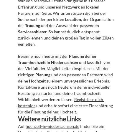
Wir von Marrywell stehen dir gerne mit unserer 
Erfahrung und unserem Netzwerk an lokalen 
Partnern zur Seite. Wir unterstützen dich bei der 
Suche nach der perfekten 
Location
, der Organisation 
der 
Trauung
 und der Auswahl der passenden 
Serviceanbieter
. So kannst du dich entspannt 
zurücklehnen und deinen großen Tag in vollen Zügen 
genießen.
Beginne noch heute mit der 
Planung deiner 
Traumhochzeit in Niedersachsen
 und lass dich von 
der Vielfalt der Möglichkeiten inspirieren. Mit der 
richtigen 
Planung
 und den passenden Partnern wird 
deine 
Hochzeit
 zu einem unvergesslichen Erlebnis. 
Kontaktiere uns noch heute, um deine individuelle 
Beratung zu starten und deine Traumhochzeit 
Wirklichkeit werden zu lassen. 
Registriere dich 
kostenlos
 und erhalte sofort eine erste Einschätzung 
für die Planung deiner Hochzeit.
Weitere nützliche Links
Auf 
hochzeit-in-niedersachsen.de
 finden Sie ein 