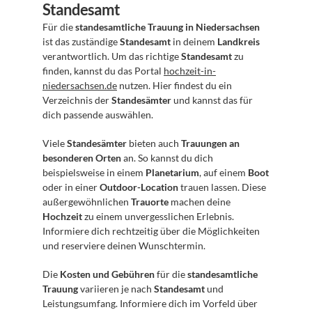
Standesamt
Für die 
standesamtliche Trauung in Niedersachsen
ist das zuständige 
Standesamt
 in deinem 
Landkreis
verantwortlich. Um das richtige 
Standesamt
 zu 
finden, kannst du das Portal 
hochzeit-in-
niedersachsen.de
 nutzen. Hier findest du ein 
Verzeichnis der 
Standesämter
 und kannst das für 
dich passende auswählen.
Viele 
Standesämter
 bieten auch 
Trauungen an 
besonderen Orten
 an. So kannst du dich 
beispielsweise in einem 
Planetarium
, auf einem 
Boot
oder in einer 
Outdoor-Location
 trauen lassen. Diese 
außergewöhnlichen 
Trauorte
 machen deine 
Hochzeit
 zu einem unvergesslichen Erlebnis. 
Informiere dich rechtzeitig über die Möglichkeiten 
und reserviere deinen Wunschtermin.
Die 
Kosten und Gebühren
 für die 
standesamtliche 
Trauung
 variieren je nach 
Standesamt
 und 
Leistungsumfang. Informiere dich im Vorfeld über 