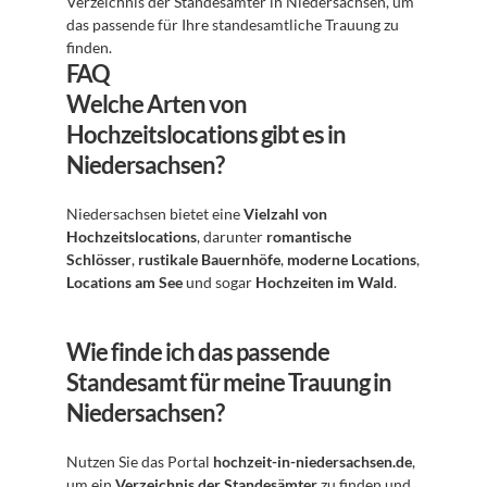
Verzeichnis der Standesämter in Niedersachsen, um 
das passende für Ihre standesamtliche Trauung zu 
finden.
FAQ
Welche Arten von 
Hochzeitslocations gibt es in 
Niedersachsen?
Niedersachsen bietet eine 
Vielzahl von 
Hochzeitslocations
, darunter 
romantische 
Schlösser
, 
rustikale Bauernhöfe
, 
moderne Locations
, 
Locations am See
 und sogar 
Hochzeiten im Wald
.
Wie finde ich das passende 
Standesamt für meine Trauung in 
Niedersachsen?
Nutzen Sie das Portal 
hochzeit-in-niedersachsen.de
, 
um ein 
Verzeichnis der Standesämter
 zu finden und 