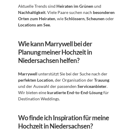
Aktuelle Trends sind 
Heiraten im Grünen
 und 
Nachhaltigkeit
. Viele Paare suchen nach 
besonderen 
Orten zum Heiraten
, wie 
Schlössern
, 
Scheunen
 oder 
Locations am See
.
Wie kann Marrywell bei der 
Planung meiner Hochzeit in 
Niedersachsen helfen?
Marrywell
 unterstützt Sie bei der Suche nach der 
perfekten Location
, der Organisation der 
Trauung
und der Auswahl der passenden 
Serviceanbieter
. 
Wir bieten eine 
kuratierte End-to-End-Lösung
 für 
Destination Weddings.
Wo finde ich Inspiration für meine 
Hochzeit in Niedersachsen?