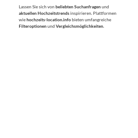
Lassen Sie sich von 
beliebten Suchanfragen
 und 
aktuellen Hochzeitstrends
 inspirieren. Plattformen 
wie 
hochzeits-location.info
 bieten umfangreiche 
Filteroptionen
 und 
Vergleichsmöglichkeiten
.
Abonnieren Sie unseren 
Newsletter
Erhalten Sie hilfreiche Tipps und Tricks für ihre 
mentale Gesundheit. Ein Newsletter von Experten 
für Sie.
Abonnieren