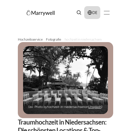
Select Language
DE
Hochzeitsservice
Fotografie
hochzeit in niedersachsen
(ex: Photo by
hochzeit-in-niedersachsen
on
Unsplash
)
Traumhochzeit in Niedersachsen: 
Die schönsten Locations & Top-