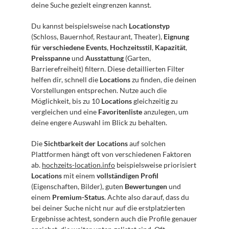
deine Suche gezielt eingrenzen kannst.
Du kannst beispielsweise nach 
Locationstyp
(Schloss, Bauernhof, Restaurant, Theater), 
Eignung 
für verschiedene Events
, 
Hochzeitsstil
, 
Kapazität
, 
Preisspanne
 und 
Ausstattung
 (Garten, 
Barrierefreiheit) filtern. Diese detaillierten Filter 
helfen dir, schnell die 
Locations
 zu finden, die deinen 
Vorstellungen entsprechen. Nutze auch die 
Möglichkeit, bis zu 10 
Locations
 gleichzeitig zu 
vergleichen und eine 
Favoritenliste
 anzulegen, um 
deine engere Auswahl im Blick zu behalten.
Die 
Sichtbarkeit der Locations
 auf solchen 
Plattformen hängt oft von verschiedenen Faktoren 
ab. 
hochzeits-location.info
 beispielsweise priorisiert 
Locations
 mit einem 
vollständigen Profil
(Eigenschaften, Bilder), guten 
Bewertungen
 und 
einem 
Premium-Status
. Achte also darauf, dass du 
bei deiner Suche nicht nur auf die erstplatzierten 
Ergebnisse achtest, sondern auch die Profile genauer 