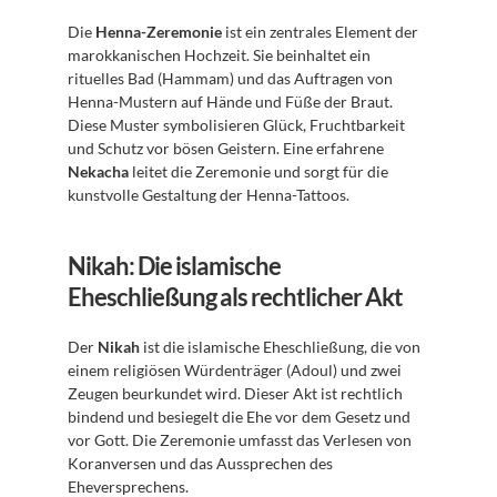
Die 
Henna-Zeremonie
 ist ein zentrales Element der 
marokkanischen Hochzeit. Sie beinhaltet ein 
rituelles Bad (Hammam) und das Auftragen von 
Henna-Mustern auf Hände und Füße der Braut. 
Diese Muster symbolisieren Glück, Fruchtbarkeit 
und Schutz vor bösen Geistern. Eine erfahrene 
Nekacha
 leitet die Zeremonie und sorgt für die 
kunstvolle Gestaltung der Henna-Tattoos.
Nikah: Die islamische 
Eheschließung als rechtlicher Akt
Der 
Nikah
 ist die islamische Eheschließung, die von 
einem religiösen Würdenträger (Adoul) und zwei 
Zeugen beurkundet wird. Dieser Akt ist rechtlich 
bindend und besiegelt die Ehe vor dem Gesetz und 
vor Gott. Die Zeremonie umfasst das Verlesen von 
Koranversen und das Aussprechen des 
Eheversprechens.