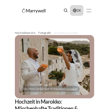
Select Language
DE
Hochzeitsservice
Fotografie
hochzeit in marokko
(ex: Photo by
hochzeit-in-marokko
on
Unsplash
)
Hochzeit in Marokko: 
Märchenhafte Traditionen & 