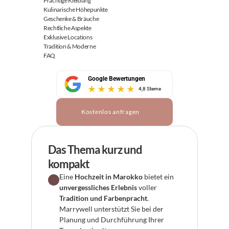
Prächtige Kleidung
Kulinarische Höhepunkte
Geschenke & Bräuche
Rechtliche Aspekte
Exklusive Locations
Tradition & Moderne
FAQ
Google Bewertungen
4,8 Sterne
Kostenlos anfragen
Das Thema kurz und 
kompakt
Eine 
Hochzeit in Marokko
 bietet ein 
unvergessliches Erlebnis
 voller 
Tradition und Farbenpracht
. 
Marrywell unterstützt Sie bei der 
Planung und Durchführung Ihrer 