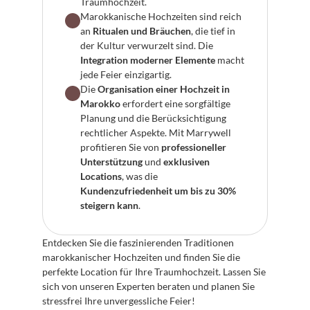
Traumhochzeit.
Marokkanische Hochzeiten sind reich 
an 
Ritualen und Bräuchen
, die tief in 
der Kultur verwurzelt sind. Die 
Integration moderner Elemente
 macht 
jede Feier einzigartig.
Die 
Organisation einer Hochzeit in 
Marokko
 erfordert eine sorgfältige 
Planung und die Berücksichtigung 
rechtlicher Aspekte. Mit Marrywell 
profitieren Sie von 
professioneller 
Unterstützung
 und 
exklusiven 
Locations
, was die 
Kundenzufriedenheit um bis zu 30% 
steigern kann
.
Entdecken Sie die faszinierenden Traditionen 
marokkanischer Hochzeiten und finden Sie die 
perfekte Location für Ihre Traumhochzeit. Lassen Sie 
sich von unseren Experten beraten und planen Sie 
stressfrei Ihre unvergessliche Feier!