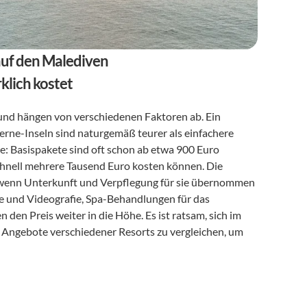
 auf den Malediven
klich kostet
 und hängen von verschiedenen Faktoren ab. Ein 
terne-Inseln sind naturgemäß teurer als einfachere 
lle: Basispakete sind oft schon ab etwa 900 Euro 
erhältlich, während umfassende Arrangements mit vielen Extras schnell mehrere Tausend Euro kosten können. Die 
e wenn Unterkunft und Verpflegung für sie übernommen 
ie und Videografie, Spa-Behandlungen für das 
den Preis weiter in die Höhe. Es ist ratsam, sich im 
 Angebote verschiedener Resorts zu vergleichen, um 