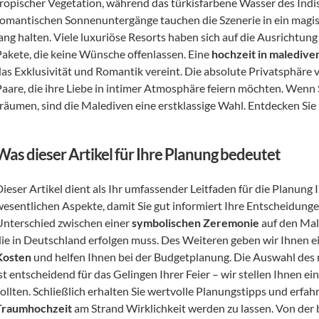
tropischer Vegetation, während das türkisfarbene Wasser des Indis
romantischen Sonnenuntergänge tauchen die Szenerie in ein magisc
lang halten. Viele luxuriöse Resorts haben sich auf die Ausrichtun
Pakete, die keine Wünsche offenlassen. Eine 
hochzeit in maledive
das Exklusivität und Romantik vereint. Die absolute Privatsphäre v
Paare, die ihre Liebe in intimer Atmosphäre feiern möchten. Wenn 
träumen, sind die Malediven eine erstklassige Wahl. Entdecken Sie
Was dieser Artikel für Ihre Planung bedeutet
ieser Artikel dient als Ihr umfassender Leitfaden für die Planung I
wesentlichen Aspekte, damit Sie gut informiert Ihre Entscheidungen 
Unterschied zwischen einer 
symbolischen Zeremonie
 auf den Mal
Kosten
 und helfen Ihnen bei der Budgetplanung. Die Auswahl des 
st entscheidend für das Gelingen Ihrer Feier – wir stellen Ihnen ei
Traumhochzeit
 am Strand Wirklichkeit werden zu lassen. Von der