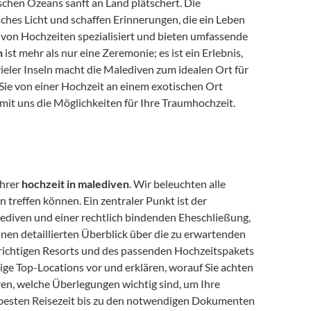
chen Ozeans sanft an Land plätschert. Die 
hes Licht und schaffen Erinnerungen, die ein Leben 
g von Hochzeiten spezialisiert und bieten umfassende 
n
 ist mehr als nur eine Zeremonie; es ist ein Erlebnis, 
ieler Inseln macht die Malediven zum idealen Ort für 
Sie von einer Hochzeit an einem exotischen Ort 
 mit uns die Möglichkeiten für Ihre Traumhochzeit.
hrer 
hochzeit in malediven
. Wir beleuchten alle 
treffen können. Ein zentraler Punkt ist der 
ediven und einer rechtlich bindenden Eheschließung, 
die in Deutschland erfolgen muss. Des Weiteren geben wir Ihnen einen detaillierten Überblick über die zu erwartenden 
richtigen Resorts und des passenden Hochzeitspakets 
nige Top-Locations vor und erklären, worauf Sie achten 
sollten. Schließlich erhalten Sie wertvolle Planungstipps und erfahren, welche Überlegungen wichtig sind, um Ihre 
 besten Reisezeit bis zu den notwendigen Dokumenten 