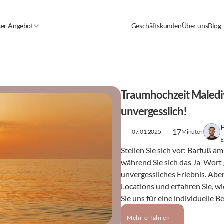
er Angebot
Geschäftskunden
Über uns
Blog
Traumhochzeit Malediv
unvergesslich!
17
07.01.2025
Minuten
E
Stellen Sie sich vor: Barfuß a
während Sie sich das Ja-Wort 
unvergessliches Erlebnis. Aber
Locations und erfahren Sie, w
Sie uns
 für eine individuelle B
Mehr erfahren