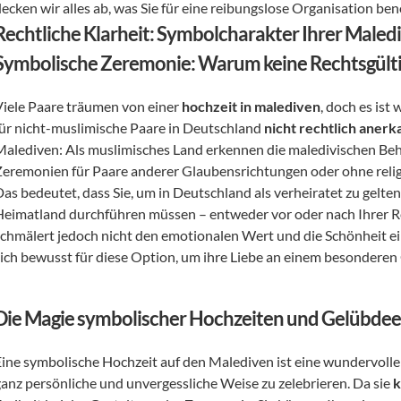
ecken wir alles ab, was Sie für eine reibungslose Organisation ben
Rechtliche Klarheit: Symbolcharakter Ihrer Maled
Symbolische Zeremonie: Warum keine Rechtsgültig
Viele Paare träumen von einer 
hochzeit in malediven
, doch es ist
für nicht-muslimische Paare in Deutschland 
nicht rechtlich anerk
Malediven: Als muslimisches Land erkennen die maledivischen Beh
Zeremonien für Paare anderer Glaubensrichtungen oder ohne religi
as bedeutet, dass Sie, um in Deutschland als verheiratet zu gelten,
Heimatland durchführen müssen – entweder vor oder nach Ihrer Rei
schmälert jedoch nicht den emotionalen Wert und die Schönheit ei
sich bewusst für diese Option, um ihre Liebe an einem besonderen O
Die Magie symbolischer Hochzeiten und Gelübde
Eine symbolische Hochzeit auf den Malediven ist eine wundervolle 
ganz persönliche und unvergessliche Weise zu zelebrieren. Da sie 
k