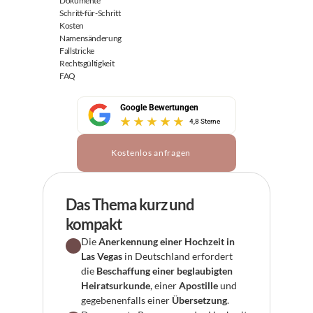
Dokumente
Schritt-für-Schritt
Kosten
Namensänderung
Fallstricke
Rechtsgültigkeit
FAQ
Google Bewertungen
4,8 Sterne
Kostenlos anfragen
Das Thema kurz und 
kompakt
Die 
Anerkennung einer Hochzeit in 
Las Vegas
 in Deutschland erfordert 
die 
Beschaffung einer beglaubigten 
Heiratsurkunde
, einer 
Apostille
 und 
gegebenenfalls einer 
Übersetzung
.