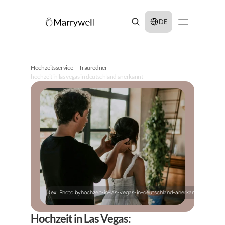
Select Language
DE
Hochzeitsservice
Trauredner
hochzeit in las vegas in deutschland anerkannt
(ex: Photo by
hochzeit-in-las-vegas-in-deutschland-anerkannt
on
Unspla
Hochzeit in Las Vegas: 