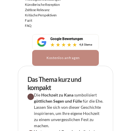
Künstlerische Rezeption
Zeitlose Relevanz
Kritische Perspektiven
Fazit
FAQ
Google Bewertungen
4,8 Sterne
Kostenlos anfragen
Das Thema kurz und 
kompakt
Die 
Hochzeit zu Kana
 symbolisiert 
göttlichen Segen und Fülle
 für die Ehe. 
Lassen Sie sich von dieser Geschichte 
inspirieren, um Ihre eigene Hochzeit 
zu einem unvergesslichen Fest zu 
machen.