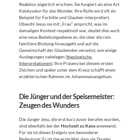
Reaktion zögerlich erschien. Sie fungiert als eine Art 
Katalysator für das Wunder. Ihre Rolle wird oft als 
Beispiel für Fürbitte und Glauben interpretiert. 
Obwohl Jesus sie mit „Frau“ anspricht, was im 
damaligen Kontext respektvoll war, deutet dies auch 
eine neue Beziehungsebene an, die über die rein 
familiäre Bindung hinausgeht und auf die 
Gemeinschaft der Glaubenden verweist, wie einige 
Auslegungen nahelegen (
theologische 
Interpretationen
). Ihre Präsenz bei diesem ersten 
Zeichen und später unter dem Kreuz schafft einen 
erzählerischen Rahmen im Johannesevangelium.
Die Jünger und der Speisemeister: 
Zeugen des Wunders
Die Jünger Jesu, die erst kurz zuvor berufen wurden, 
sind ebenfalls bei der 
Hochzeit zu Kana
 anwesend. 
Für sie ist dieses Ereignis von besonderer 
Bedeutung: Es ist das erste Mal, dass sie Zeugen 