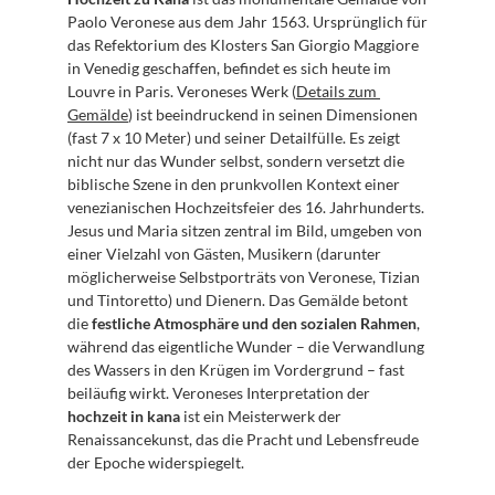
Paolo Veronese aus dem Jahr 1563. Ursprünglich für 
das Refektorium des Klosters San Giorgio Maggiore 
in Venedig geschaffen, befindet es sich heute im 
Louvre in Paris. Veroneses Werk (
Details zum 
Gemälde
) ist beeindruckend in seinen Dimensionen 
(fast 7 x 10 Meter) und seiner Detailfülle. Es zeigt 
nicht nur das Wunder selbst, sondern versetzt die 
biblische Szene in den prunkvollen Kontext einer 
venezianischen Hochzeitsfeier des 16. Jahrhunderts. 
Jesus und Maria sitzen zentral im Bild, umgeben von 
einer Vielzahl von Gästen, Musikern (darunter 
möglicherweise Selbstporträts von Veronese, Tizian 
und Tintoretto) und Dienern. Das Gemälde betont 
die 
festliche Atmosphäre und den sozialen Rahmen
, 
während das eigentliche Wunder – die Verwandlung 
des Wassers in den Krügen im Vordergrund – fast 
beiläufig wirkt. Veroneses Interpretation der 
hochzeit in kana
 ist ein Meisterwerk der 
Renaissancekunst, das die Pracht und Lebensfreude 
der Epoche widerspiegelt.