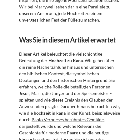
inspiriert, die ihre eigene Hochzeitslocation suchen. 
Wir bei Marrywell sehen darin eine Parallele zu 
unserem Anspruch, jede Hochzeit zu einem 
unvergesslichen Fest der Fülle zu machen.
Was Sie in diesem Artikel erwartet
Dieser Artikel beleuchtet die vielschichtige 
Bedeutung der 
Hochzeit zu Kana
. Wir gehen über 
die reine Nacherzählung hinaus und untersuchen 
den biblischen Kontext, die symbolischen 
Deutungen und den historischen Hintergrund. Sie 
erfahren, welche Rolle die beteiligten Personen – 
Jesus, Maria, die Jünger und der Speisemeister – 
spielten und wie dieses Ereignis den Glauben der 
Anwesenden prägte. Darüber hinaus betrachten wir, 
wie die 
hochzeit in kana
 in der Kunst, beispielsweise 
durch 
Paolo Veroneses berühmtes Gemälde
, 
dargestellt wurde und welche Relevanz die 
Geschichte für moderne Paare und die heutige 
Ehevorbereitung hat. Lassen Sie sich von der 