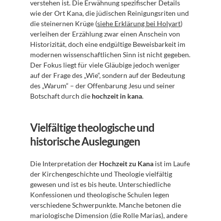
verstehen ist. Die Erwähnung spezifischer Details 
wie der Ort Kana, die jüdischen Reinigungsriten und 
die steinernen Krüge (
siehe Erklärung bei Holyart
) 
verleihen der Erzählung zwar einen Anschein von 
Historizität, doch eine endgültige Beweisbarkeit im 
modernen wissenschaftlichen Sinn ist nicht gegeben. 
Der Fokus liegt für viele Gläubige jedoch weniger 
auf der Frage des „Wie“, sondern auf der Bedeutung 
des „Warum“ – der Offenbarung Jesu und seiner 
Botschaft durch die 
hochzeit in kana
.
Vielfältige theologische und 
historische Auslegungen
Die Interpretation der 
Hochzeit zu Kana
 ist im Laufe 
der Kirchengeschichte und Theologie vielfältig 
gewesen und ist es bis heute. Unterschiedliche 
Konfessionen und theologische Schulen legen 
verschiedene Schwerpunkte. Manche betonen die 
mariologische Dimension (die Rolle Marias), andere 