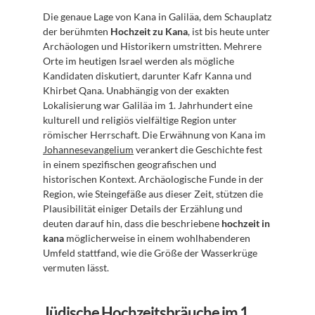
Die genaue Lage von Kana in Galiläa, dem Schauplatz 
der berühmten 
Hochzeit zu Kana
, ist bis heute unter 
Archäologen und Historikern umstritten. Mehrere 
Orte im heutigen Israel werden als mögliche 
Kandidaten diskutiert, darunter Kafr Kanna und 
Khirbet Qana. Unabhängig von der exakten 
Lokalisierung war Galiläa im 1. Jahrhundert eine 
kulturell und religiös vielfältige Region unter 
römischer Herrschaft. Die Erwähnung von Kana im 
Johannesevangelium
 verankert die Geschichte fest 
in einem spezifischen geografischen und 
historischen Kontext. Archäologische Funde in der 
Region, wie Steingefäße aus dieser Zeit, stützen die 
Plausibilität einiger Details der Erzählung und 
deuten darauf hin, dass die beschriebene 
hochzeit in 
kana
 möglicherweise in einem wohlhabenderen 
Umfeld stattfand, wie die Größe der Wasserkrüge 
vermuten lässt.
Jüdische Hochzeitsbräuche im 1. 