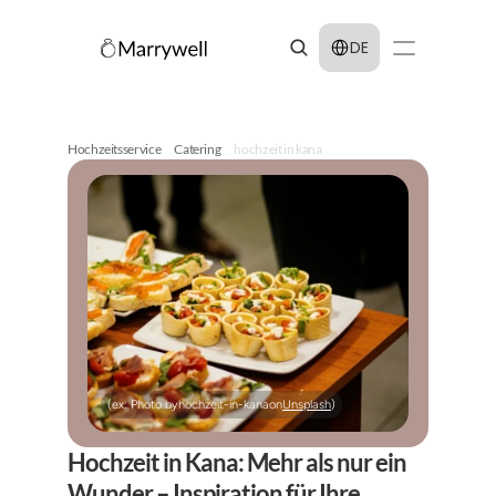
Select Language
DE
Hochzeitsservice
Catering
hochzeit in kana
(ex: Photo by
hochzeit-in-kana
on
Unsplash
)
Hochzeit in Kana: Mehr als nur ein 
Wunder – Inspiration für Ihre 