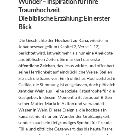
Wunder – Inspiration für Ihre 
Traumhochzeit
Die biblische Erzählung: Ein erster 
Blick
Die Geschichte der 
Hochzeit zu Kana
, wie sie im 
Johannesevangelium (Kapitel 2, Verse 1-12) 
berichtet wird, ist weit mehr als nur eine Anekdote 
aus biblischen Zeiten. Sie markiert das 
erste 
öffentliche Zeichen
, das Jesus wirkte, und offenbart 
seine Herrlichkeit auf eindrückliche Weise. Stellen 
Sie sich die Szene vor: Ein fröhliches Hochzeitsfest in 
Galiläa, die Stimmung ist ausgelassen, doch plötzlich 
geht der Wein aus – eine soziale Katastrophe für die 
Gastgeber. In diesem Moment tritt Jesus auf Bitten 
seiner Mutter Maria in Aktion und verwandelt 
Wasser in Wein. Dieses Ereignis, die 
hochzeit in 
kana
, ist nicht nur ein Wunder der Großzügigkeit, 
sondern auch ein tiefgründiges Symbol für Freude, 
Fülle und göttliche Gegenwart, das bis heute Paare 