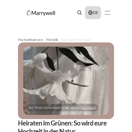
Select Language
DE
Hochzeitsservice
Floristik
hochzeit in der natur
(ex: Photo by
hochzeit-in-der-natur
on
Unsplash
)
Heiraten im Grünen: So wird eure 
Hochzeit in der Natur 