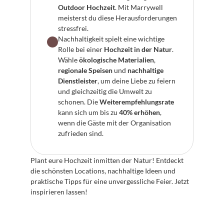
Outdoor Hochzeit
. Mit Marrywell 
meisterst du diese Herausforderungen 
stressfrei.
Nachhaltigkeit spielt eine wichtige 
Rolle bei einer 
Hochzeit in der Natur
. 
Wähle 
ökologische Materialien
, 
regionale Speisen
 und 
nachhaltige 
Dienstleister
, um deine Liebe zu feiern 
und gleichzeitig die Umwelt zu 
schonen. Die 
Weiterempfehlungsrate
kann sich um bis zu 
40% erhöhen
, 
wenn die Gäste mit der Organisation 
zufrieden sind.
Plant eure Hochzeit inmitten der Natur! Entdeckt 
die schönsten Locations, nachhaltige Ideen und 
praktische Tipps für eine unvergessliche Feier. Jetzt 
inspirieren lassen!