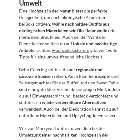
Umwelt
Eine 
Hochzeit in der Natur
 bietet die perfekte 
Gelegenheit, um auch ökologische Aspekte zu 
berücksichtigen. Wähle 
nachhaltige Outfits aus 
ökologischen Materialien wie Bio-Baumwolle
 oder 
miete dein Brautkleid. Auch bei der Wahl der 
Dienstleister solltest du auf 
lokale und nachhaltige 
Anbieter
 achten. 
Hochzeitskiste.info
 gibt wertvolle 
Tipps für eine umweltfreundliche Hochzeit.
Beim Catering solltest du auf 
regionale und 
saisonale Speisen
 setzen. Auch Familienrezepte und 
Selbstgemachtes für das Buffet und den Sweet Table 
sind eine gute Idee. Vermeide unnötigen Müll, indem 
du auf Einweggeschirr und -besteck verzichtest und 
stattdessen 
wiederverwendbare Alternativen
verwendest. Auch bei der Dekoration kannst du auf 
natürliche Materialien und Upcycling-Ideen setzen.
Wir von Marrywell unterstützen dich bei der 
Umsetzung einer nachhaltigen 
Hochzeit in der 