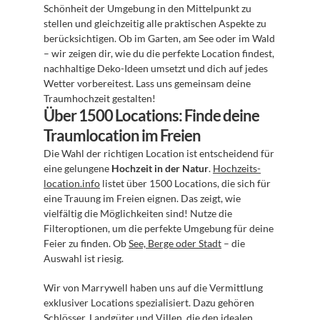
Schönheit der Umgebung in den Mittelpunkt zu 
stellen und gleichzeitig alle praktischen Aspekte zu 
berücksichtigen. Ob im Garten, am See oder im Wald 
– wir zeigen dir, wie du die perfekte Location findest, 
nachhaltige Deko-Ideen umsetzt und dich auf jedes 
Wetter vorbereitest. Lass uns gemeinsam deine 
Traumhochzeit gestalten!
Über 1500 Locations: Finde deine 
Traumlocation im Freien
Die Wahl der richtigen Location ist entscheidend für 
eine gelungene 
Hochzeit in der Natur
. 
Hochzeits-
location.info
 listet über 1500 Locations, die sich für 
eine Trauung im Freien eignen. Das zeigt, wie 
vielfältig die Möglichkeiten sind! Nutze die 
Filteroptionen, um die perfekte Umgebung für deine 
Feier zu finden. Ob 
See, Berge oder Stadt
 – die 
Auswahl ist riesig.
Wir von Marrywell haben uns auf die Vermittlung 
exklusiver Locations spezialisiert. Dazu gehören 
Schlösser, Landgüter und Villen, die den idealen 