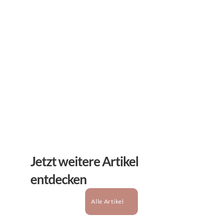
Newsletter
Erhalten Sie hilfreiche Tipps und Tricks für ihre 
mentale Gesundheit. Ein Newsletter von Experten 
für Sie.
Abonnieren
Jetzt weitere Artikel 
entdecken
Alle Artikel