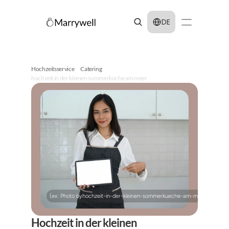
Select Language
DE
Hochzeitsservice
Catering
hochzeit in der kleinen sommerküche am meer
(ex: Photo by
hochzeit-in-der-kleinen-sommerkueche-am-meer
on
Unspla
Hochzeit in der kleinen 