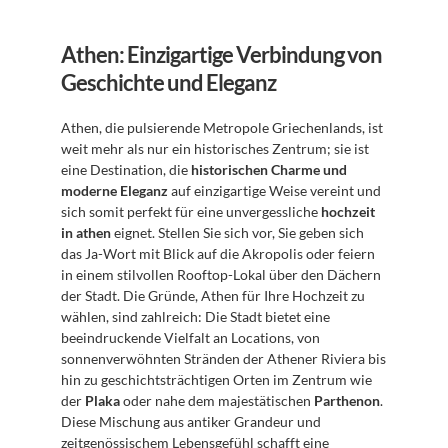
Athen: Einzigartige Verbindung von 
Geschichte und Eleganz
Athen, die pulsierende Metropole Griechenlands, ist 
weit mehr als nur ein historisches Zentrum; sie ist 
eine Destination, die 
historischen Charme und 
moderne Eleganz
 auf einzigartige Weise vereint und 
sich somit perfekt für eine unvergessliche 
hochzeit 
in athen
 eignet. Stellen Sie sich vor, Sie geben sich 
das Ja-Wort mit Blick auf die Akropolis oder feiern 
in einem stilvollen Rooftop-Lokal über den Dächern 
der Stadt. Die Gründe, Athen für Ihre Hochzeit zu 
wählen, sind zahlreich: Die Stadt bietet eine 
beeindruckende Vielfalt an Locations, von 
sonnenverwöhnten Stränden der Athener Riviera bis 
hin zu geschichtsträchtigen Orten im Zentrum wie 
der 
Plaka
 oder nahe dem majestätischen 
Parthenon
. 
Diese Mischung aus antiker Grandeur und 
zeitgenössischem Lebensgefühl schafft eine 