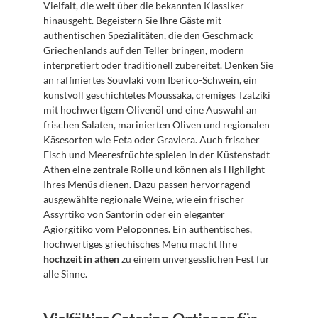
Vielfalt, die weit über die bekannten Klassiker 
hinausgeht. Begeistern Sie Ihre Gäste mit 
authentischen Spezialitäten, die den Geschmack 
Griechenlands auf den Teller bringen, modern 
interpretiert oder traditionell zubereitet. Denken Sie 
an raffiniertes Souvlaki vom Iberico-Schwein, ein 
kunstvoll geschichtetes Moussaka, cremiges Tzatziki 
mit hochwertigem Olivenöl und eine Auswahl an 
frischen Salaten, marinierten Oliven und regionalen 
Käsesorten wie Feta oder Graviera. Auch frischer 
Fisch und Meeresfrüchte spielen in der Küstenstadt 
Athen eine zentrale Rolle und können als Highlight 
Ihres Menüs dienen. Dazu passen hervorragend 
ausgewählte regionale Weine, wie ein frischer 
Assyrtiko von Santorin oder ein eleganter 
Agiorgitiko vom Peloponnes. Ein authentisches, 
hochwertiges griechisches Menü macht Ihre 
hochzeit in athen
 zu einem unvergesslichen Fest für 
alle Sinne.