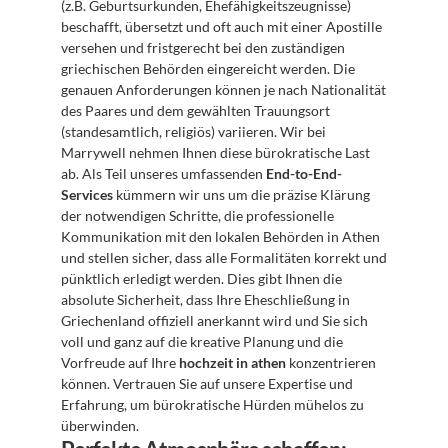
(z.B. Geburtsurkunden, Ehefähigkeitszeugnisse) 
beschafft, übersetzt und oft auch mit einer Apostille 
versehen und fristgerecht bei den zuständigen 
griechischen Behörden eingereicht werden. Die 
genauen Anforderungen können je nach Nationalität 
des Paares und dem gewählten Trauungsort 
(standesamtlich, religiös) variieren. Wir bei 
Marrywell nehmen Ihnen diese bürokratische Last 
ab. Als Teil unseres umfassenden 
End-to-End-
Services
 kümmern wir uns um die präzise Klärung 
der notwendigen Schritte, die professionelle 
Kommunikation mit den lokalen Behörden in Athen 
und stellen sicher, dass alle Formalitäten korrekt und 
pünktlich erledigt werden. Dies gibt Ihnen die 
absolute Sicherheit, dass Ihre Eheschließung in 
Griechenland offiziell anerkannt wird und Sie sich 
voll und ganz auf die kreative Planung und die 
Vorfreude auf Ihre 
hochzeit in athen
 konzentrieren 
können. Vertrauen Sie auf unsere Expertise und 
Erfahrung, um bürokratische Hürden mühelos zu 
überwinden.