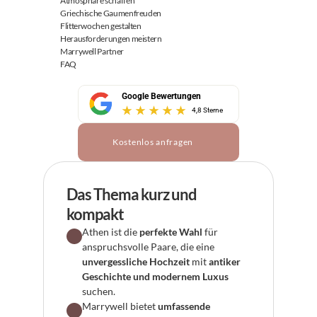
Atmosphäre schaffen
Griechische Gaumenfreuden
Flitterwochen gestalten
Herausforderungen meistern
Marrywell Partner
FAQ
Google Bewertungen
4,8 Sterne
Kostenlos anfragen
Das Thema kurz und 
kompakt
Athen ist die 
perfekte Wahl
 für 
anspruchsvolle Paare, die eine 
unvergessliche Hochzeit
 mit 
antiker 
Geschichte und modernem Luxus
suchen.
Marrywell bietet 
umfassende 