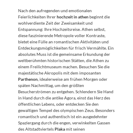
Nach den aufregenden und emotionalen 
Feierlichkeiten Ihrer 
hochzeit in athen
 beginnt die 
wohlverdiente Zeit der Zweisamkeit und 
Entspannung: Ihre Hochzeitsreise. Athen selbst, 
diese faszinierende Metropole voller Kontraste, 
bietet eine Fülle an romantischen Aktivitäten und 
Entdeckungsmöglichkeiten für frisch Vermählte. Ein 
absolutes Muss ist die gemeinsame Erkundung der 
weltberühmten historischen Stätten, die Athen zu 
einem Freilichtmuseum machen. Besuchen Sie die 
majestätische Akropolis mit dem imposanten 
Parthenon
, idealerweise am frühen Morgen oder 
späten Nachmittag, um den größten 
Besucherströmen zu entgehen. Schlendern Sie Hand 
in Hand durch die antike Agora, einst das Herz des 
öffentlichen Lebens, oder entdecken Sie den 
gewaltigen Tempel des olympischen Zeus. Besonders 
romantisch und authentisch ist ein ausgedehnter 
Spaziergang durch die engen, verwinkelten Gassen 
des Altstadtviertels 
Plaka
 mit seinen 