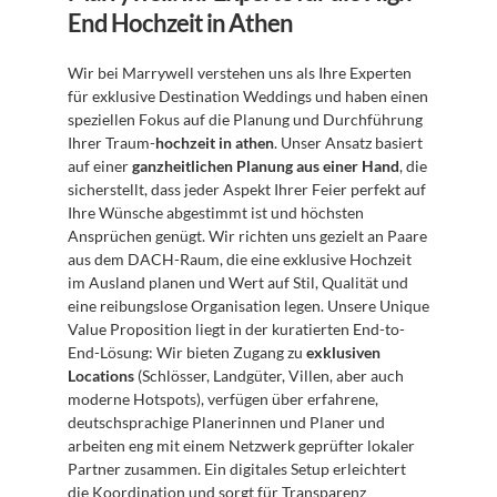
End Hochzeit in Athen
Wir bei Marrywell verstehen uns als Ihre Experten 
für exklusive Destination Weddings und haben einen 
speziellen Fokus auf die Planung und Durchführung 
Ihrer Traum-
hochzeit in athen
. Unser Ansatz basiert 
auf einer 
ganzheitlichen Planung aus einer Hand
, die 
sicherstellt, dass jeder Aspekt Ihrer Feier perfekt auf 
Ihre Wünsche abgestimmt ist und höchsten 
Ansprüchen genügt. Wir richten uns gezielt an Paare 
aus dem DACH-Raum, die eine exklusive Hochzeit 
im Ausland planen und Wert auf Stil, Qualität und 
eine reibungslose Organisation legen. Unsere Unique 
Value Proposition liegt in der kuratierten End-to-
End-Lösung: Wir bieten Zugang zu 
exklusiven 
Locations
 (Schlösser, Landgüter, Villen, aber auch 
moderne Hotspots), verfügen über erfahrene, 
deutschsprachige Planerinnen und Planer und 
arbeiten eng mit einem Netzwerk geprüfter lokaler 
Partner zusammen. Ein digitales Setup erleichtert 
die Koordination und sorgt für Transparenz 