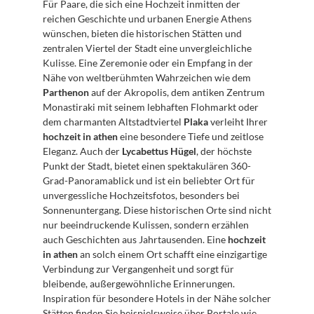
Für Paare, die sich eine Hochzeit inmitten der 
reichen Geschichte und urbanen Energie Athens 
wünschen, bieten die historischen Stätten und 
zentralen Viertel der Stadt eine unvergleichliche 
Kulisse. Eine Zeremonie oder ein Empfang in der 
Nähe von weltberühmten Wahrzeichen wie dem 
Parthenon
 auf der Akropolis, dem antiken Zentrum 
Monastiraki mit seinem lebhaften Flohmarkt oder 
dem charmanten Altstadtviertel 
Plaka
 verleiht Ihrer 
hochzeit in athen
 eine besondere Tiefe und zeitlose 
Eleganz. Auch der 
Lycabettus Hügel
, der höchste 
Punkt der Stadt, bietet einen spektakulären 360-
Grad-Panoramablick und ist ein beliebter Ort für 
unvergessliche Hochzeitsfotos, besonders bei 
Sonnenuntergang. Diese historischen Orte sind nicht 
nur beeindruckende Kulissen, sondern erzählen 
auch Geschichten aus Jahrtausenden. Eine 
hochzeit 
in athen
 an solch einem Ort schafft eine einzigartige 
Verbindung zur Vergangenheit und sorgt für 
bleibende, außergewöhnliche Erinnerungen. 
Inspiration für besondere Hotels in der Nähe solcher 
Stätten finden Sie beispielsweise über Portale wie 