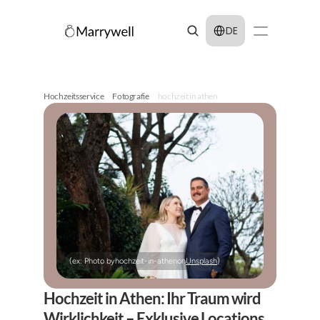
Select Language
DE
Hochzeitsservice
Fotografie
hochzeit in athen
(ex: Photo by
hochzeit-in-athen
on
Unsplash
)
Hochzeit in Athen: Ihr Traum wird 
Wirklichkeit – Exklusive Locations 