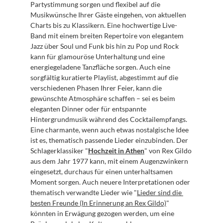
Partystimmung sorgen und flexibel auf die 
Musikwünsche Ihrer Gäste eingehen, von aktuellen 
Charts bis zu Klassikern. Eine hochwertige Live-
Band mit einem breiten Repertoire von elegantem 
Jazz über Soul und Funk bis hin zu Pop und Rock 
kann für glamouröse Unterhaltung und eine 
energiegeladene Tanzfläche sorgen. Auch eine 
sorgfältig kuratierte Playlist, abgestimmt auf die 
verschiedenen Phasen Ihrer Feier, kann die 
gewünschte Atmosphäre schaffen – sei es beim 
eleganten Dinner oder für entspannte 
Hintergrundmusik während des Cocktailempfangs. 
Eine charmante, wenn auch etwas nostalgische Idee 
ist es, thematisch passende Lieder einzubinden. Der 
Schlagerklassiker "
Hochzeit in Athen
" von Rex Gildo 
aus dem Jahr 1977 kann, mit einem Augenzwinkern 
eingesetzt, durchaus für einen unterhaltsamen 
Moment sorgen. Auch neuere Interpretationen oder 
thematisch verwandte Lieder wie "
Lieder sind die 
besten Freunde (In Erinnerung an Rex Gildo)
" 
könnten in Erwägung gezogen werden, um eine 