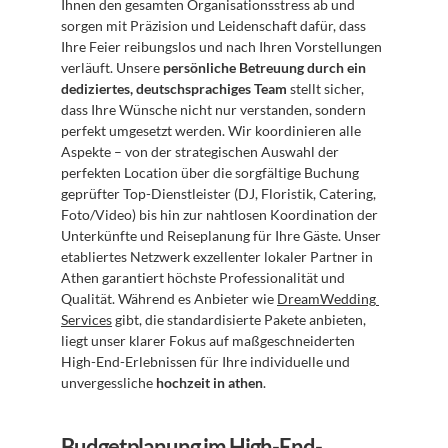
Ihnen den gesamten Organisationsstress ab und 
sorgen mit Präzision und Leidenschaft dafür, dass 
Ihre Feier reibungslos und nach Ihren Vorstellungen 
verläuft. Unsere 
persönliche Betreuung durch ein 
dediziertes, deutschsprachiges Team
 stellt sicher, 
dass Ihre Wünsche nicht nur verstanden, sondern 
perfekt umgesetzt werden. Wir koordinieren alle 
Aspekte – von der strategischen Auswahl der 
perfekten Location über die sorgfältige Buchung 
geprüfter Top-Dienstleister (DJ, Floristik, Catering, 
Foto/Video) bis hin zur nahtlosen Koordination der 
Unterkünfte und Reiseplanung für Ihre Gäste. Unser 
etabliertes Netzwerk exzellenter lokaler Partner in 
Athen garantiert höchste Professionalität und 
Qualität. Während es Anbieter wie 
DreamWedding 
Services
 gibt, die standardisierte Pakete anbieten, 
liegt unser klarer Fokus auf maßgeschneiderten 
High-End-Erlebnissen für Ihre individuelle und 
unvergessliche 
hochzeit in athen
.
Budgetplanung im High-End-