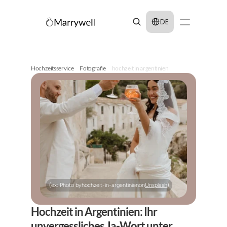
Select Language
DE
Hochzeitsservice
Fotografie
hochzeit in argentinien
(ex: Photo by
hochzeit-in-argentinien
on
Unsplash
)
Hochzeit in Argentinien: Ihr 
unvergessliches Ja-Wort unter 