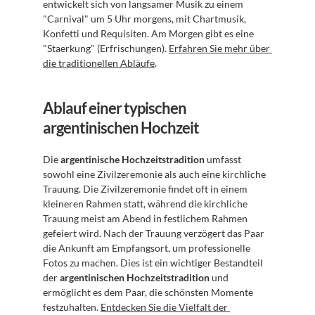
entwickelt sich von langsamer Musik zu einem 
"Carnival" um 5 Uhr morgens, mit Chartmusik, 
Konfetti und Requisiten. Am Morgen gibt es eine 
"Staerkung" (Erfrischungen). 
Erfahren Sie mehr über 
die traditionellen Abläufe
.
Ablauf einer typischen 
argentinischen Hochzeit
Die 
argentinische Hochzeitstradition
 umfasst 
sowohl eine Zivilzeremonie als auch eine kirchliche 
Trauung. Die Zivilzeremonie findet oft in einem 
kleineren Rahmen statt, während die kirchliche 
Trauung meist am Abend in festlichem Rahmen 
gefeiert wird. Nach der Trauung verzögert das Paar 
die Ankunft am Empfangsort, um professionelle 
Fotos zu machen. Dies ist ein wichtiger Bestandteil 
der 
argentinischen Hochzeitstradition
 und 
ermöglicht es dem Paar, die schönsten Momente 
festzuhalten. 
Entdecken Sie die Vielfalt der 