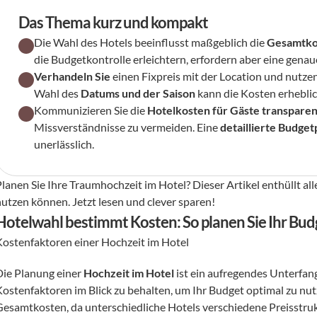
Das Thema kurz und kompakt
Die Wahl des Hotels beeinflusst maßgeblich die 
Gesamtko
die Budgetkontrolle erleichtern, erfordern aber eine genau
Verhandeln Sie
 einen Fixpreis mit der Location und nutzen
Wahl des 
Datums und der Saison
 kann die Kosten erhebli
Kommunizieren Sie die 
Hotelkosten für Gäste transparen
Missverständnisse zu vermeiden. Eine 
detaillierte Budge
unerlässlich.
lanen Sie Ihre Traumhochzeit im Hotel? Dieser Artikel enthüllt alle
nutzen können. Jetzt lesen und clever sparen!
Hotelwahl bestimmt Kosten: So planen Sie Ihr Bud
Kostenfaktoren einer Hochzeit im Hotel 
Die Planung einer 
Hochzeit im Hotel
 ist ein aufregendes Unterfang
Kostenfaktoren im Blick zu behalten, um Ihr Budget optimal zu nut
Gesamtkosten, da unterschiedliche Hotels verschiedene Preisstr