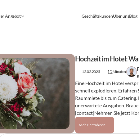
er Angebot
Geschäftskunden
Über uns
Blog
Hochzeit im Hotel: Was
12
12.02.2025
Minuten
E
Eine Hochzeit im Hotel verspr
schnell explodieren. Erfahren 
Raummiete bis zum Catering. E
unerwartete Ausgaben. Brauch
[contact]Nehmen Sie jetzt Kon
Mehr erfahren