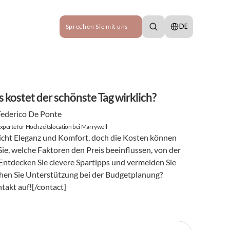
Select Language
DE
Sprechen Sie mit uns
 kostet der schönste Tag wirklich?
Federico De Ponte
xperte für Hochzeitslocation bei Marrywell
icht Eleganz und Komfort, doch die Kosten können 
Sie, welche Faktoren den Preis beeinflussen, von der 
ntdecken Sie clevere Spartipps und vermeiden Sie 
en Sie Unterstützung bei der Budgetplanung? 
takt auf![/contact]