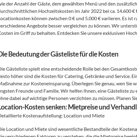
wie der Anzahl der Gäste, dem gewählten Menü und den zusätzlich
durchschnittlichen Hochzeitskosten im Jahr 2022 bei ca. 14.600 € fü
Locationkosten können zwischen 0 € und 5.000 € variieren. Es ist 
verschiedene Angebote besser vergleichen zu können. Wir unterstü
Kosten im Griff zu behalten. Entdecken Sie unsere exklusiven Hoch
Die Bedeutung der Gästeliste für die Kosten
Die Gästeliste spielt eine entscheidende Rolle bei den Gesamtkost
esto höher sind die Kosten für Catering, Getränke und Service. Ein
Maßnahme zur Kosteneinsparung. Überlegen Sie genau, wen Sie wirk
ngsten Freunde und Familie. Wir helfen Ihnen, eine Gästeliste zu e
ohne dabei auf wichtige Personen verzichten zu müssen. Planen Si
Location-Kosten senken: Mietpreise und Verhandl
Detaillierte Kostenaufstellung: Location und Miete 
Die Location und Miete sind wesentliche Bestandteile der Kostenau
die verschiedenen Faktoren zu verstehen, die die Mietpreise beein