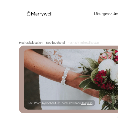
Lösungen
Uns
Hochzeitslocation
Boutiquehotel
hochzeit im hotel kosten
(ex: Photo by
hochzeit-im-hotel-kosten
on
Unsplash
)