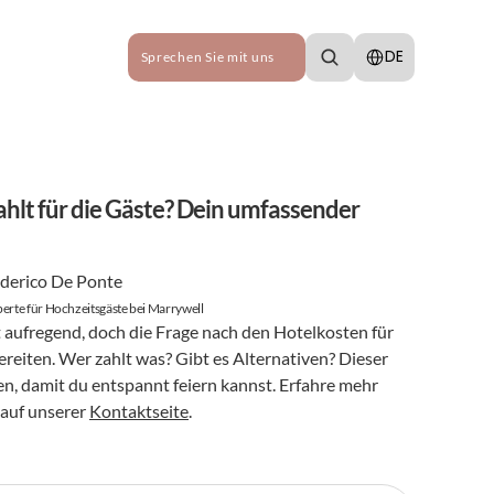
Select Language
DE
Sprechen Sie mit uns
hlt für die Gäste? Dein umfassender 
derico De Ponte
erte für Hochzeitsgäste bei Marrywell
 aufregend, doch die Frage nach den Hotelkosten für 
eiten. Wer zahlt was? Gibt es Alternativen? Dieser 
ten, damit du entspannt feiern kannst. Erfahre mehr 
auf unserer 
Kontaktseite
.