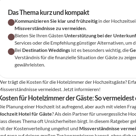
Das Thema kurz und kompakt
Kommunizieren Sie klar und frühzeitig
 in der Hochzeitse
Missverständnisse zu vermeiden
.
Bieten Sie Ihren Gästen 
Unterstützung bei der Unterkun
Services oder die Empfehlung günstiger Alternativen, um d
Bei 
Destination Weddings
 ist es besonders wichtig, die 
Ge
Verständnis für die finanzielle Situation der Gäste zu zeige
gewährleisten.
Wer trägt die Kosten für die Hotelzimmer der Hochzeitsgäste? Erf
Missverständnisse vermeidest. Jetzt informieren!
Kosten für Hotelzimmer der Gäste: So vermeidest
Hochzeit Hotel für Gäste
? Als dein Partner für unvergessliche Ho
dass dieses Thema oft Unsicherheiten birgt. In diesem Ratgeber geb
mit der Kostenverteilung umgehst und 
Missverständnisse verme
und ganz auf deinen großen Tag konzentrieren kannst, ohne dich um