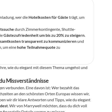
inladung, wer die 
Hotelkosten für Gäste
 trägt, um 
ftssuche
 durch Zimmerkontingente, Shuttle-
ie 
Gästezufriedenheit um bis zu 20% zu steigern
.
samtkosten transparent zu kommunizieren
 und 
n, um eine 
hohe Teilnahmequote
 zu 
ahre, wie du elegant mit diesem Thema umgehst und 
 du Missverständnisse
Die Planung einer Hochzeit ist aufregend, aber auch mit vielen Fragen verbunden. Eine davon ist: Wer bezahlt das 
chzeiten an den schönsten Orten Europas wissen wir, 
en wir dir klare Antworten und Tipps, wie du elegant 
idest
. Wir von Marrywell möchten, dass du dich voll 
 finanzielle Details sorgen zu müssen.