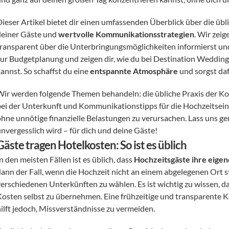
Dieser Artikel bietet dir einen umfassenden Überblick über die üb
deiner Gäste und 
wertvolle Kommunikationsstrategien
. Wir zeig
transparent über die Unterbringungsmöglichkeiten informierst und 
zur Budgetplanung und zeigen dir, wie du bei Destination Wedding
annst. So schaffst du eine 
entspannte Atmosphäre
 und sorgst daf
Wir werden folgende Themen behandeln: die übliche Praxis der Ko
bei der Unterkunft und Kommunikationstipps für die Hochzeitsein
ohne unnötige finanzielle Belastungen zu verursachen. Lass uns ge
unvergesslich wird – für dich und deine Gäste!
Gäste tragen Hotelkosten: So ist es üblich
n den meisten Fällen ist es üblich, dass 
Hochzeitsgäste ihre eige
dann der Fall, wenn die Hochzeit nicht an einem abgelegenen Ort st
erschiedenen Unterkünften zu wählen. Es ist wichtig zu wissen, das
Kosten selbst zu übernehmen. Eine frühzeitige und transparente 
hilft jedoch, Missverständnisse zu vermeiden.