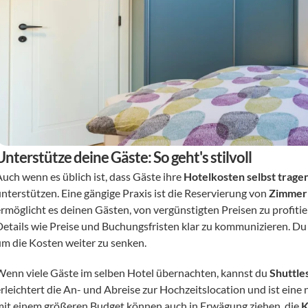
Unterstütze deine Gäste: So geht's stilvoll
uch wenn es üblich ist, dass Gäste ihre 
Hotelkosten selbst trage
nterstützen. Eine gängige Praxis ist die Reservierung von 
Zimmerk
ermöglicht es deinen Gästen, von vergünstigten Preisen zu profitie
Details wie Preise und Buchungsfristen klar zu kommunizieren. Du
um die Kosten weiter zu senken.
Wenn viele Gäste im selben Hotel übernachten, kannst du 
Shuttle
erleichtert die An- und Abreise zur Hochzeitslocation und ist ein
mit einem größeren Budget können auch in Erwägung ziehen, die 
K