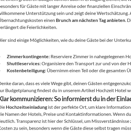
besonders für Gäste mit langer Anreise oder finanziellen Einschrä
willkommene Unterstützung sein und zeigt deine Wertschätzung. Al
Übernachtungskosten einen 
Brunch am nächsten Tag anbieten
. 
erlängert die Feierlichkeiten.
Hier sind einige Möglichkeiten, wie du deine Gäste bei der Unterk
Zimmerkontingente:
 Reserviere Zimmer in nahegelegenen Hot
Shuttleservices:
 Organisiere den Transport zur und von der H
Kostenbeteiligung:
 Übernimm einen Teil oder die gesamten 
Denke daran, dass es viele Wege gibt, deinen Gästen entgegenzuk
zur Budgetplanung findest du in unserem Artikel Hochzeit Hotel we
Klar kommunizieren: So informierst du in der Einl
ie 
Hochzeitseinladung
 ist der perfekte Ort, um klare Informati
die Namen der Hotels, Preise und Kontaktinformationen. Wenn du 
eutlich. Transparenz ist hier der Schlüssel, um Missverständnisse z
Kosten zu sein, besonders wenn die Gäste diese selbst tragen m