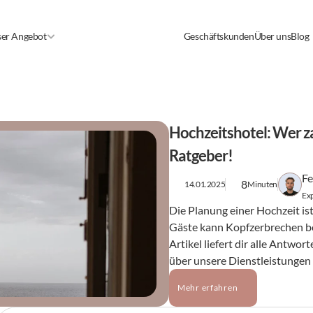
er Angebot
Geschäftskunden
Über uns
Blog
Hochzeitshotel: Wer za
Ratgeber!
Fe
8
14.01.2025
Minuten
Exp
Die Planung einer Hochzeit ist
Gäste kann Kopfzerbrechen ber
Artikel liefert dir alle Antwor
über unsere Dienstleistungen 
Mehr erfahren