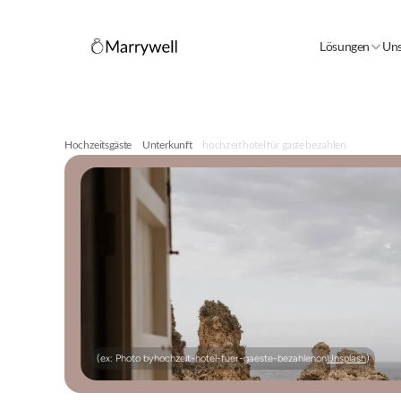
Lösungen
Uns
Hochzeitsgäste
Unterkunft
hochzeit hotel für gäste bezahlen
(ex: Photo by
hochzeit-hotel-fuer-gaeste-bezahlen
on
Unsplash
)