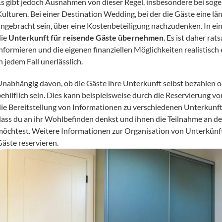
Es gibt jedoch Ausnahmen von dieser Regel, insbesondere bei sog
Kulturen. Bei einer Destination Wedding, bei der die Gäste eine l
angebracht sein, über eine Kostenbeteiligung nachzudenken. In eini
ie 
Unterkunft für reisende Gäste übernehmen
. Es ist daher ra
informieren und die eigenen finanziellen Möglichkeiten realistisch 
n jedem Fall unerlässlich.
Unabhängig davon, ob die Gäste ihre Unterkunft selbst bezahlen ode
ehilflich sein. Dies kann beispielsweise durch die Reservierung vo
die Bereitstellung von Informationen zu verschiedenen Unterkunft
dass du an ihr Wohlbefinden denkst und ihnen die Teilnahme an de
möchtest. Weitere Informationen zur Organisation von Unterkünfte
Gäste reservieren.