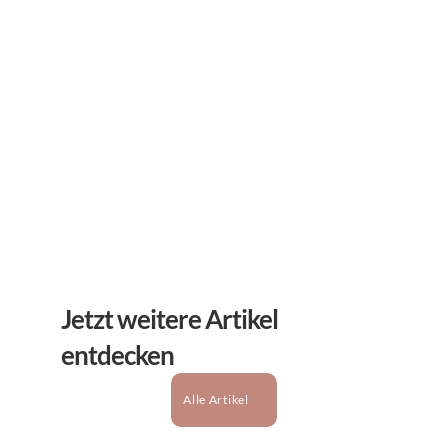
Erhalten Sie hilfreiche Tipps und Tricks für ihre 
mentale Gesundheit. Ein Newsletter von Experten 
für Sie.
Abonnieren
Jetzt weitere Artikel 
entdecken
Alle Artikel