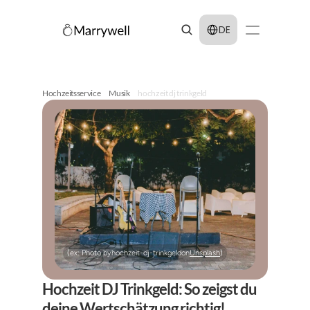
Select Language
DE
Hochzeitsservice
Musik
hochzeit dj trinkgeld
(ex: Photo by
hochzeit-dj-trinkgeld
on
Unsplash
)
Hochzeit DJ Trinkgeld: So zeigst du 
deine Wertschätzung richtig!