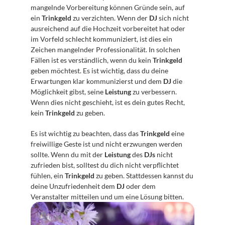
mangelnde Vorbereitung können Gründe sein, auf 
ein 
Trinkgeld
 zu verzichten. Wenn der 
DJ
 sich nicht 
ausreichend auf die Hochzeit vorbereitet hat oder 
im Vorfeld schlecht kommuniziert, ist dies ein 
Zeichen mangelnder Professionalität. In solchen 
Fällen ist es verständlich, wenn du kein 
Trinkgeld
geben möchtest. Es ist wichtig, dass du deine 
Erwartungen klar kommunizierst und dem 
DJ
 die 
Möglichkeit gibst, seine 
Leistung
 zu verbessern. 
Wenn dies nicht geschieht, ist es dein gutes Recht, 
kein 
Trinkgeld
 zu geben.
Es ist wichtig zu beachten, dass das 
Trinkgeld
 eine 
freiwillige Geste ist und nicht erzwungen werden 
sollte. Wenn du mit der 
Leistung
 des 
DJs
 nicht 
zufrieden bist, solltest du dich nicht verpflichtet 
fühlen, ein 
Trinkgeld
 zu geben. Stattdessen kannst du 
deine Unzufriedenheit dem 
DJ
 oder dem 
Veranstalter mitteilen und um eine Lösung bitten.