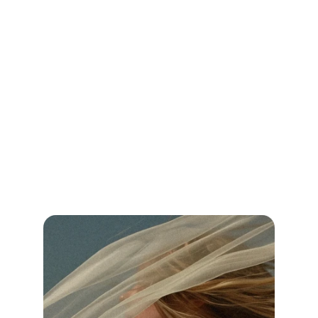
Hochzeit DJ Essen: Finde den perfekten 
DJ für deine Traumhochzeit!
Vergleiche Preise, Leistungen und Bewertungen und sichere dir 
unvergessliche Musik für deinen besonderen Tag.
Jetzt weiterlesen