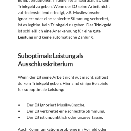
Es gibt Situationen, in denen es angebracht ist, kein 
Trinkgeld
 zu geben. Wenn der 
DJ
 seine Arbeit nicht 
zufriedenstellend erledigt, z.B. Musikwünsche 
ignoriert oder eine schlechte Stimmung verbreitet, 
ist es legitim, kein 
Trinkgeld
 zu geben. Das 
Trinkgeld
ist schließlich eine Anerkennung für eine gute 
Leistung
 und keine automatische Zahlung.
Suboptimale Leistung als 
Ausschlusskriterium
Wenn der 
DJ
 seine Arbeit nicht gut macht, solltest 
du kein 
Trinkgeld
 geben. Hier sind einige Beispiele 
für suboptimale 
Leistung
:
Der 
DJ
 ignoriert Musikwünsche.
Der 
DJ
 verbreitet eine schlechte Stimmung.
Der 
DJ
 ist unpünktlich oder unzuverlässig.
Auch Kommunikationsprobleme im Vorfeld oder 