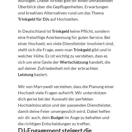
würdigen. Dieser Artikel gibt dir einen umfassenden 
Überblick über die Gepflogenheiten, Erwartungen 
und kreativen Alternativen rund um das Thema 
Trinkgeld für DJs
 auf Hochzeiten.
In Deutschland ist 
Trinkgeld
 keine Pflicht, sondern 
eine freiwillige Anerkennung für guten Service. Bei 
einer Hochzeit, wo viele Dienstleister involviert sind, 
stellt sich die Frage, wem man 
Trinkgeld
 gibt und in 
welcher Höhe. Es ist wichtig zu verstehen, dass es 
sich um eine Geste der 
Wertschätzung
 handelt, die 
auf deiner Zufriedenheit mit der erbrachten 
Leistung
 basiert.
Wir von Marrywell verstehen, dass die Planung einer 
Hochzeit viele Fragen aufwirft. Wir unterstützen 
dich gerne bei der Auswahl der perfekten 
Hochzeitslocation und der passenden Dienstleister, 
damit deine Feier unvergesslich wird. Dabei helfen 
wir dir auch, dein 
Budget
 im Auge zu behalten und 
die richtigen Entscheidungen zu treffen.
DJ-Engagement steigert die 