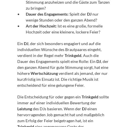
Stimmung anzuheizen und die Gäste zum Tanzen 
zu bringen?
Dauer des Engagements:
 Spielt der 
DJ
 nur 
wenige Stunden oder den ganzen Abend?
Art der Hochzeit:
 Ist es eine große, formelle 
Hochzeit oder eine kleinere, lockere Feier?
Ein 
DJ
, der sich besonders engagiert und auf die 
individuellen Wünsche des Brautpaares eingeht, 
verdient in der Regel mehr 
Trinkgeld
. Auch die 
Dauer des Engagements spielt eine Rolle: Ein 
DJ
, der 
den ganzen Abend für gute Stimmung sorgt, hat eine 
höhere 
Wertschätzung
 verdient als jemand, der nur 
kurzfristig im Einsatz ist. Die richtige Musik ist 
entscheidend für eine gelungene Feier.
Die Entscheidung für oder gegen ein 
Trinkgeld
 sollte 
immer auf einer individuellen Bewertung der 
Leistung
 des DJs basieren. Wenn der 
DJ
 einen 
hervorragenden Job gemacht hat und maßgeblich 
zum Erfolg der Feier beigetragen hat, ist ein 
Trinkgeld
 eine angemessene Geste der 