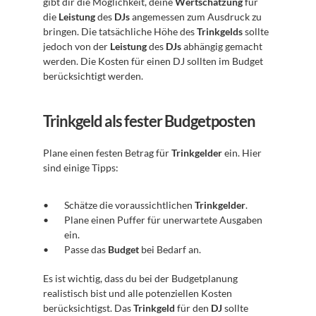
gibt dir die Möglichkeit, deine 
Wertschätzung
 für 
die 
Leistung
 des 
DJs
 angemessen zum Ausdruck zu 
bringen. Die tatsächliche Höhe des 
Trinkgelds
 sollte 
jedoch von der 
Leistung
 des 
DJs
 abhängig gemacht 
werden. Die Kosten für einen DJ sollten im Budget 
berücksichtigt werden.
Trinkgeld als fester Budgetposten
Plane einen festen Betrag für 
Trinkgelder
 ein. Hier 
sind einige Tipps:
Schätze die voraussichtlichen 
Trinkgelder
.
Plane einen Puffer für unerwartete Ausgaben 
ein.
Passe das 
Budget
 bei Bedarf an.
Es ist wichtig, dass du bei der Budgetplanung 
realistisch bist und alle potenziellen Kosten 
berücksichtigst. Das 
Trinkgeld
 für den 
DJ
 sollte 