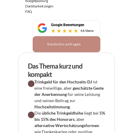
Budgetplanung
Dankbarkeit zeigen
FAQ
Google Bewertungen
4,8 Sterne
Kostenlos anfragen
Das Thema kurz und 
kompakt
Trinkgeld für den Hochzeits-DJ
 ist 
eine freiwillige, aber 
geschätzte Geste 
der Anerkennung
 für seine Leistung 
und seinen Beitrag zur 
Hochzeitstimmung
.
Die 
übliche Trinkgeldhöhe
 liegt bei 
5% 
bis 15% des Honorars
, aber 
alternative Wertschätzungsformen
wie Dankeskarten oder positive 