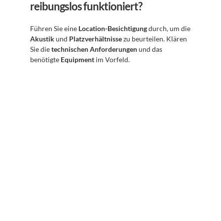
reibungslos funktioniert?
Führen Sie eine 
Location-Besichtigung
 durch, um die 
Akustik
 und 
Platzverhältnisse
 zu beurteilen. Klären 
Sie die 
technischen Anforderungen
 und das 
benötigte 
Equipment
 im Vorfeld.
Abonnieren Sie unseren 
Newsletter
Erhalten Sie hilfreiche Tipps und Tricks für ihre 
mentale Gesundheit. Ein Newsletter von Experten 
für Sie.