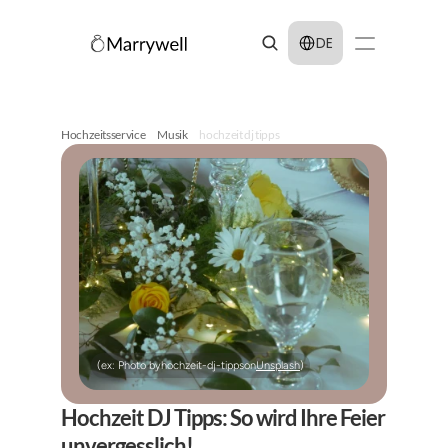
Select Language
DE
Hochzeitsservice
Musik
hochzeit dj tipps
(ex: Photo by
hochzeit-dj-tipps
on
Unsplash
)
Hochzeit DJ Tipps: So wird Ihre Feier 
unvergesslich!