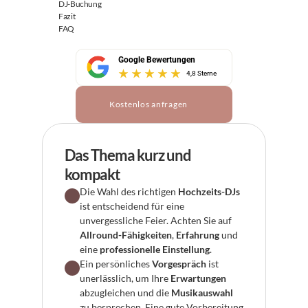
DJ-Buchung
Fazit
FAQ
Google Bewertungen
4,8 Sterne
Kostenlos anfragen
Das Thema kurz und 
kompakt
Die Wahl des richtigen 
Hochzeits-DJs
ist entscheidend für eine 
unvergessliche Feier. Achten Sie auf 
Allround-Fähigkeiten
, 
Erfahrung
 und 
eine 
professionelle Einstellung
.
Ein persönliches 
Vorgespräch
 ist 
unerlässlich, um Ihre 
Erwartungen
abzugleichen und die 
Musikauswahl
zu besprechen. Eine gute Vorbereitung 