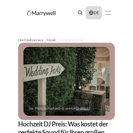
Select Language
DE
Hochzeitsservice
Musik
hochzeit dj preis
(ex: Photo by
hochzeit-dj-preis
on
Unsplash
)
Hochzeit DJ Preis: Was kostet der 
perfekte Sound für Ihren großen 