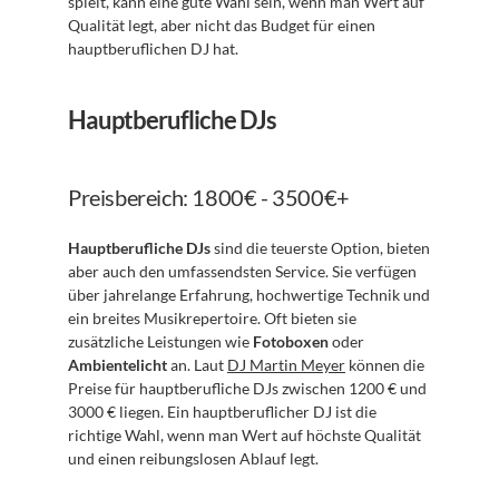
spielt, kann eine gute Wahl sein, wenn man Wert auf 
Qualität legt, aber nicht das Budget für einen 
hauptberuflichen DJ hat.
Hauptberufliche DJs
Preisbereich: 1800€ - 3500€+
Hauptberufliche DJs
 sind die teuerste Option, bieten 
aber auch den umfassendsten Service. Sie verfügen 
über jahrelange Erfahrung, hochwertige Technik und 
ein breites Musikrepertoire. Oft bieten sie 
zusätzliche Leistungen wie 
Fotoboxen
 oder 
Ambientelicht
 an. Laut 
DJ Martin Meyer
 können die 
Preise für hauptberufliche DJs zwischen 1200 € und 
3000 € liegen. Ein hauptberuflicher DJ ist die 
richtige Wahl, wenn man Wert auf höchste Qualität 
und einen reibungslosen Ablauf legt.