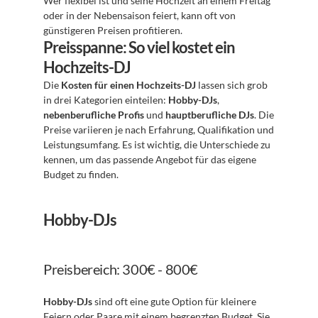
Wer flexibel ist und seine Hochzeit an einem Freitag 
oder in der Nebensaison feiert, kann oft von 
günstigeren Preisen profitieren.
Preisspanne: So viel kostet ein 
Hochzeits-DJ
Die 
Kosten für einen Hochzeits-DJ
 lassen sich grob 
in drei Kategorien einteilen: 
Hobby-DJs
, 
nebenberufliche Profis
 und 
hauptberufliche DJs
. Die 
Preise variieren je nach Erfahrung, Qualifikation und 
Leistungsumfang. Es ist wichtig, die Unterschiede zu 
kennen, um das passende Angebot für das eigene 
Budget zu finden.
Hobby-DJs
Preisbereich: 300€ - 800€
Hobby-DJs
 sind oft eine gute Option für kleinere 
Feiern oder Paare mit einem begrenzten Budget. Sie 