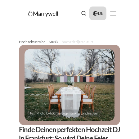
Select Language
DE
Hochzeitsservice
Musik
hochzeit dj frankfurt
(ex: Photo by
hochzeit-dj-frankfurt
on
Unsplash
)
Finde Deinen perfekten Hochzeit DJ 
in Frankfurt: So wird Deine Feier 