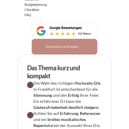
Budgetplanung
Checkliste
FAQ
Google Bewertungen
4,8 Sterne
Kostenlos anfragen
Das Thema kurz und 
kompakt
Die Wahl des richtigen 
Hochzeits-DJs
in Frankfurt ist entscheidend für die 
Stimmung
 und den 
Erfolg
 Ihrer Feier. 
Ein erfahrener DJ kann die 
Gästezufriedenheit deutlich steigern
.
Achten Sie auf 
Erfahrung
, 
Referenzen
und ein 
breites musikalisches 
Repertoire
 bei der Auswahl Ihres DJs. 