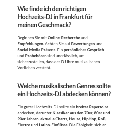
Wie finde ich den richtigen 
Hochzeits-DJ in Frankfurt für 
meinen Geschmack?
Beginnen Sie mit 
Online-Recherche
 und 
Empfehlungen
. Achten Sie auf 
Bewertungen
 und 
Social Media Präsenz
. Ein 
persönliches Gespräch
und 
Probehören
 sind unerlässlich, um 
sicherzustellen, dass der DJ Ihre musikalischen 
Vorlieben versteht.
Welche musikalischen Genres sollte 
ein Hochzeits-DJ abdecken können?
Ein guter Hochzeits-DJ sollte ein 
breites Repertoire
abdecken, darunter 
Klassiker aus den 70er, 80er und 
90er Jahren
, 
aktuelle Charts
, 
House, HipHop, RnB, 
Electro
 und 
Latino-Einflüsse
. Die Fähigkeit, sich an 