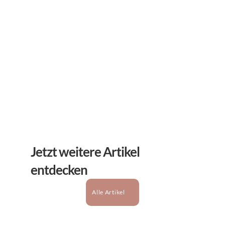
Erhalten Sie hilfreiche Tipps und Tricks für ihre 
mentale Gesundheit. Ein Newsletter von Experten 
für Sie.
Abonnieren
Jetzt weitere Artikel 
entdecken
Alle Artikel