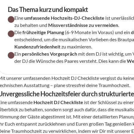
Das Thema kurz und kompakt
Eine 
umfassende Hochzeits-DJ-Checkliste
 ist unerlässli
zu behalten und 
Missverständnisse zu vermeiden
.
Die 
frühzeitige Planung
 (6-9 Monate im Voraus) und ein 
d
Kundenzufriedenheit
 zu maximieren.
Ein 
persönliches Vorgespräch
 mit dem DJ ist wichtig, um
der DJ die Wünsche des Paares versteht. Dies kann die 
Wei
Mit unserer umfassenden Hochzeit DJ Checkliste vergisst du keine
technischen Ausstattung – plane stressfrei deine Traumhochzeit.
Unvergessliche Hochzeitsfeier durch strukturiert
Eine umfassende 
Hochzeit DJ Checkliste
 ist der Schlüssel zu eine
Überblick zu behalten, sondern sorgt auch dafür, dass die musikal
Stimmung der Gäste abgestimmt ist. Mit einer detaillierten Planu
Ihr Euch entspannt zurücklehnen und Euren großen Tag genießen k
Deine Traumhochzeit zu verwirklichen, indem wir Dir mit unserer E