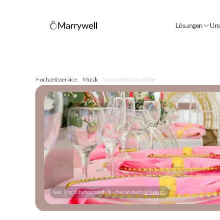
Lösungen
Uns
Hochzeitsservice
Musik
hochzeit dj checkliste
(ex: Photo by
hochzeit-dj-checkliste
on
Unsplash
)