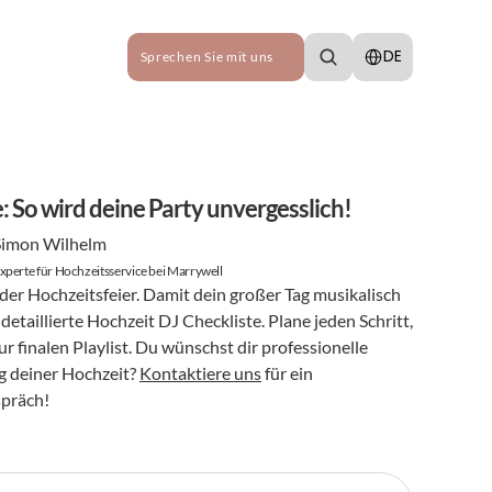
Select Language
DE
Sprechen Sie mit uns
: So wird deine Party unvergesslich!
Simon Wilhelm
xperte für Hochzeitsservice bei Marrywell
der Hochzeitsfeier. Damit dein großer Tag musikalisch 
detaillierte Hochzeit DJ Checkliste. Plane jeden Schritt, 
r finalen Playlist. Du wünschst dir professionelle 
 deiner Hochzeit? 
Kontaktiere uns
 für ein 
spräch!