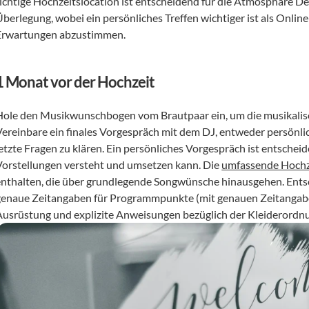
richtige Hochzeitslocation ist entscheidend für die Atmosphäre Dei
Überlegung, wobei ein persönliches Treffen wichtiger ist als Onl
Erwartungen abzustimmen.
1 Monat vor der Hochzeit
Hole den Musikwunschbogen vom Brautpaar ein, um die musikalisc
Vereinbare ein finales Vorgespräch mit dem DJ, entweder persönlic
etzte Fragen zu klären. Ein persönliches Vorgespräch ist entscheid
Vorstellungen versteht und umsetzen kann. Die 
umfassende Hochz
enthalten, die über grundlegende Songwünsche hinausgehen. Entsch
genaue Zeitangaben für Programmpunkte (mit genauen Zeitangaben)
Ausrüstung und explizite Anweisungen bezüglich der Kleiderordn