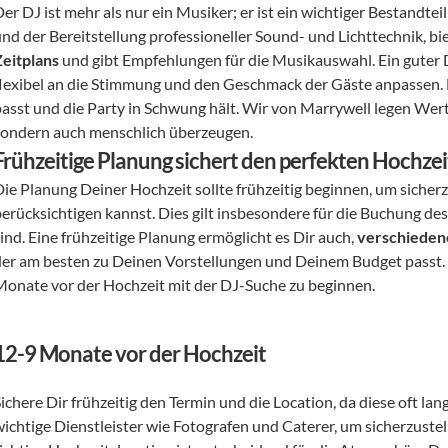
Der DJ ist mehr als nur ein Musiker; er ist ein wichtiger Bestand
nd der Bereitstellung professioneller Sound- und Lichttechnik, bie
Zeitplans
 und gibt Empfehlungen für die Musikauswahl. Ein guter D
flexibel an die Stimmung und den Geschmack der Gäste anpassen. Er 
passt und die Party in Schwung hält. Wir von Marrywell legen Wert 
sondern auch menschlich überzeugen.
Frühzeitige Planung sichert den perfekten Hochzei
ie Planung Deiner Hochzeit sollte frühzeitig beginnen, um sicherzu
berücksichtigen kannst. Dies gilt insbesondere für die Buchung des
ind. Eine frühzeitige Planung ermöglicht es Dir auch, 
verschieden
der am besten zu Deinen Vorstellungen und Deinem Budget passt.
Monate vor der Hochzeit mit der DJ-Suche zu beginnen.
12-9 Monate vor der Hochzeit
Sichere Dir frühzeitig den Termin und die Location, da diese oft l
wichtige Dienstleister wie Fotografen und Caterer, um sicherzuste