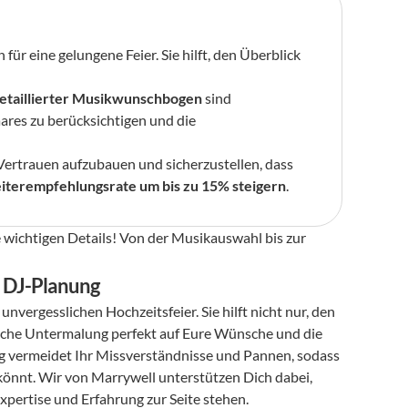
ch für eine gelungene Feier. Sie hilft, den Überblick 
etaillierter Musikwunschbogen
 sind 
entscheidend, um die musikalischen Vorlieben des Brautpaares zu berücksichtigen und die 
 Vertrauen aufzubauen und sicherzustellen, dass 
terempfehlungsrate um bis zu 15% steigern
.
 wichtigen Details! Von der Musikauswahl bis zur 
e DJ-Planung
r unvergesslichen Hochzeitsfeier. Sie hilft nicht nur, den 
ische Untermalung perfekt auf Eure Wünsche und die 
ng vermeidet Ihr Missverständnisse und Pannen, sodass 
önnt. Wir von Marrywell unterstützen Dich dabei, 
xpertise und Erfahrung zur Seite stehen.