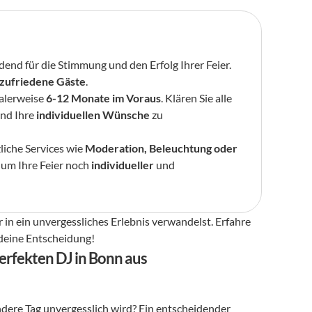
idend für die Stimmung und den Erfolg Ihrer Feier. 
zufriedene Gäste
.
ealerweise 
6-12 Monate im Voraus
. Klären Sie alle 
und Ihre 
individuellen Wünsche
 zu 
liche Services wie 
Moderation, Beleuchtung oder 
 um Ihre Feier noch 
individueller
 und 
 in ein unvergessliches Erlebnis verwandelst. Erfahre 
 deine Entscheidung!
erfekten DJ in Bonn aus
dere Tag unvergesslich wird? Ein entscheidender 