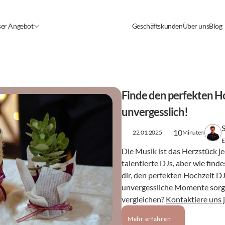
er Angebot
Geschäftskunden
Über uns
Blog
Finde den perfekten Hoc
unvergesslich!
10
22.01.2025
Minuten
E
Die Musik ist das Herzstück j
talentierte DJs, aber wie findes
dir, den perfekten Hochzeit DJ
unvergessliche Momente sorgt
vergleichen? 
Kontaktiere uns j
Mehr erfahren