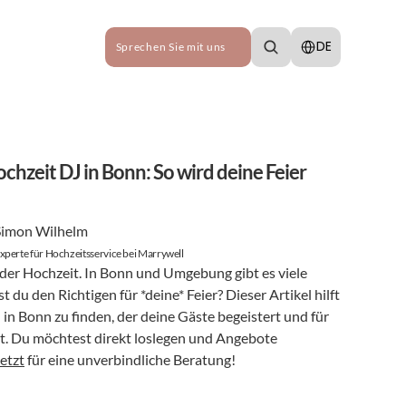
Select Language
DE
Sprechen Sie mit uns
hzeit DJ in Bonn: So wird deine Feier 
Simon Wilhelm
xperte für Hochzeitsservice bei Marrywell
eder Hochzeit. In Bonn und Umgebung gibt es viele 
t du den Richtigen für *deine* Feier? Dieser Artikel hilft 
 in Bonn zu finden, der deine Gäste begeistert und für 
. Du möchtest direkt loslegen und Angebote 
etzt
 für eine unverbindliche Beratung!