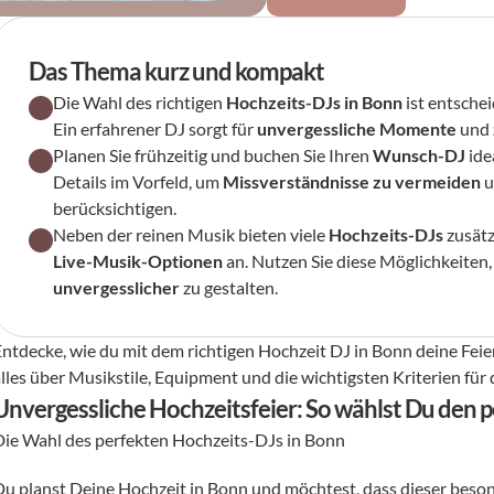
Das Thema kurz und kompakt
Die Wahl des richtigen 
Hochzeits-DJs in Bonn
 ist entsche
Ein erfahrener DJ sorgt für 
unvergessliche Momente
 und 
Planen Sie frühzeitig und buchen Sie Ihren 
Wunsch-DJ
 id
Details im Vorfeld, um 
Missverständnisse zu vermeiden
 
berücksichtigen.
Neben der reinen Musik bieten viele 
Hochzeits-DJs
 zusätz
Live-Musik-Optionen
 an. Nutzen Sie diese Möglichkeiten,
unvergesslicher
 zu gestalten.
Entdecke, wie du mit dem richtigen Hochzeit DJ in Bonn deine Feier
alles über Musikstile, Equipment und die wichtigsten Kriterien für
Unvergessliche Hochzeitsfeier: So wählst Du den p
Die Wahl des perfekten Hochzeits-DJs in Bonn
Du planst Deine Hochzeit in Bonn und möchtest, dass dieser beson