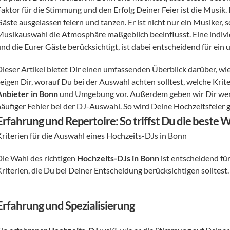
aktor für die Stimmung und den Erfolg Deiner Feier ist die Musik. 
Gäste ausgelassen feiern und tanzen. Er ist nicht nur ein Musiker, 
Musikauswahl die Atmosphäre maßgeblich beeinflusst. Eine individ
nd die Eurer Gäste berücksichtigt, ist dabei entscheidend für ein 
Dieser Artikel bietet Dir einen umfassenden Überblick darüber, wi
eigen Dir, worauf Du bei der Auswahl achten solltest, welche Kriter
Anbieter in Bonn
 und Umgebung vor. Außerdem geben wir Dir wer
äufiger Fehler bei der DJ-Auswahl. So wird Deine Hochzeitsfeier ga
Erfahrung und Repertoire: So triffst Du die beste
Kriterien für die Auswahl eines Hochzeits-DJs in Bonn
Die Wahl des richtigen 
Hochzeits-DJs in Bonn
 ist entscheidend für
riterien, die Du bei Deiner Entscheidung berücksichtigen solltest.
Erfahrung und Spezialisierung