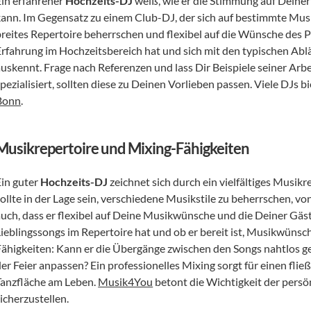
in erfahrener 
Hochzeits-DJ
 weiß, wie er die Stimmung auf Deiner
kann. Im Gegensatz zu einem Club-DJ, der sich auf bestimmte Musi
breites Repertoire beherrschen und flexibel auf die Wünsche des P
Erfahrung im Hochzeitsbereich hat und sich mit den typischen Abl
auskennt. Frage nach Referenzen und lass Dir Beispiele seiner Arbe
pezialisiert, sollten diese zu Deinen Vorlieben passen. Viele DJs 
Bonn
.
Musikrepertoire und Mixing-Fähigkeiten
in guter 
Hochzeits-DJ
 zeichnet sich durch ein vielfältiges Musik
ollte in der Lage sein, verschiedene Musikstile zu beherrschen, von
auch, dass er flexibel auf Deine Musikwünsche und die Deiner Gäst
Lieblingssongs im Repertoire hat und ob er bereit ist, Musikwüns
Fähigkeiten: Kann er die Übergänge zwischen den Songs nahtlos g
der Feier anpassen? Ein professionelles Mixing sorgt für einen fli
Tanzfläche am Leben. 
Musik4You
 betont die Wichtigkeit der persö
icherzustellen.