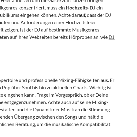
 Feier anheizen und die Gäste zum Tanzen bringen 
kgenres konzentriert, muss ein 
Hochzeits-DJ
 ein 
ublikums eingehen können. Achte darauf, dass der DJ 
äufen und Anforderungen einer Hochzeitsfeier 
it zeigen. Ist der DJ auf bestimmte Musikgenres 
bieten auf ihren Webseiten bereits Hörproben an, wie 
DJ 
repertoire und professionelle Mixing-Fähigkeiten aus. Er 
 Pop über Soul bis hin zu aktuellen Charts. Wichtig ist 
e eingehen kann. Frage im Vorgespräch, ob er Deine 
che entgegenzunehmen. Achte auch auf seine Mixing-
estalten und die Dynamik der Musik an die Stimmung 
eßenden Übergang zwischen den Songs und hält die 
nlichen Beratung, um die musikalische Kompatibilität 