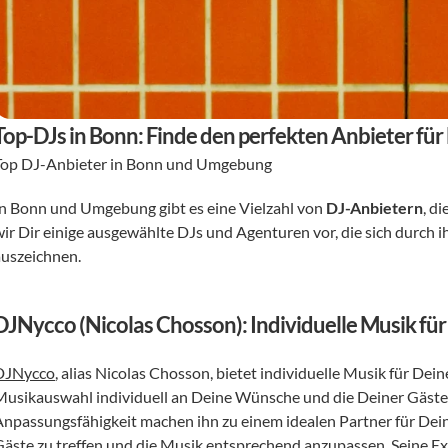
Top-DJs in Bonn: Finde den perfekten Anbieter für
Top DJ-Anbieter in Bonn und Umgebung
In Bonn und Umgebung gibt es eine Vielzahl von 
DJ-Anbietern
, d
ir Dir einige ausgewählte DJs und Agenturen vor, die sich durch ih
auszeichnen.
DJNycco (Nicolas Chosson): Individuelle Musik fü
DJNycco
, alias Nicolas Chosson, bietet individuelle Musik für Dei
Musikauswahl individuell an Deine Wünsche und die Deiner Gäste 
Anpassungsfähigkeit machen ihn zu einem idealen Partner für Deine
Gäste zu treffen und die Musik entsprechend anzupassen. Seine Ex