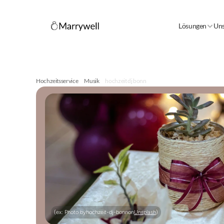
Lösungen
Uns
Hochzeitsservice
Musik
hochzeit dj bonn
(ex: Photo by
hochzeit-dj-bonn
on
Unsplash
)