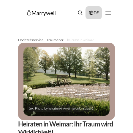
Select Language
DE
Hochzeitsservice
Trauredner
heiraten in weimar
(ex: Photo by
heiraten-in-weimar
on
Unsplash
)
Heiraten in Weimar: Ihr Traum wird 
Wirklichkeit!