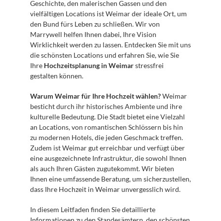
Geschichte, den malerischen Gassen und den 
vielfältigen Locations ist Weimar der ideale Ort, um 
den Bund fürs Leben zu schließen. Wir von 
Marrywell helfen Ihnen dabei, Ihre Vision 
Wirklichkeit werden zu lassen. Entdecken Sie mit uns 
die schönsten Locations und erfahren Sie, wie Sie 
Ihre 
Hochzeitsplanung in Weimar
 stressfrei 
gestalten können.
Warum Weimar für Ihre Hochzeit wählen?
 Weimar 
besticht durch ihr historisches Ambiente und ihre 
kulturelle Bedeutung. Die Stadt bietet eine Vielzahl 
an Locations, von romantischen Schlössern bis hin 
zu modernen Hotels, die jeden Geschmack treffen. 
Zudem ist Weimar gut erreichbar und verfügt über 
eine ausgezeichnete Infrastruktur, die sowohl Ihnen 
als auch Ihren Gästen zugutekommt. Wir bieten 
Ihnen eine umfassende Beratung, um sicherzustellen, 
dass Ihre Hochzeit in Weimar unvergesslich wird.
In diesem Leitfaden finden Sie detaillierte 
Informationen zu den Standesämtern, den schönsten 