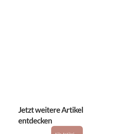
Abonnieren Sie unseren 
Newsletter
Erhalten Sie hilfreiche Tipps und Tricks für ihre 
mentale Gesundheit. Ein Newsletter von Experten 
für Sie.
Abonnieren
Jetzt weitere Artikel 
entdecken
Alle Artikel