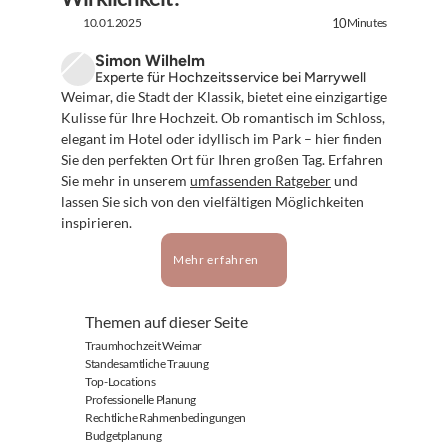
10.01.2025
Minutes
10
Simon Wilhelm
Experte für Hochzeitsservice bei Marrywell
Weimar, die Stadt der Klassik, bietet eine einzigartige 
Kulisse für Ihre Hochzeit. Ob romantisch im Schloss, 
elegant im Hotel oder idyllisch im Park – hier finden 
Sie den perfekten Ort für Ihren großen Tag. Erfahren 
Sie mehr in unserem 
umfassenden Ratgeber
 und 
lassen Sie sich von den vielfältigen Möglichkeiten 
inspirieren.
Mehr erfahren
Themen auf dieser Seite
Traumhochzeit Weimar
Standesamtliche Trauung
Top-Locations
Professionelle Planung
Rechtliche Rahmenbedingungen
Budgetplanung