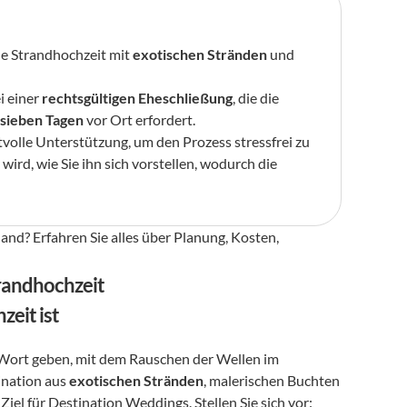
he Strandhochzeit mit 
exotischen Stränden
 und 
 einer 
rechtsgültigen Eheschließung
, die die 
 sieben Tagen
 vor Ort erfordert.
olle Unterstützung, um den Prozess stressfrei zu 
gestalten und sicherzustellen, dass Ihr großer Tag genau so wird, wie Sie ihn sich vorstellen, wodurch die 
nd? Erfahren Sie alles über Planung, Kosten, 
trandhochzeit
zeit ist
-Wort geben, mit dem Rauschen der Wellen im 
ination aus 
exotischen Stränden
, malerischen Buchten 
l für Destination Weddings. Stellen Sie sich vor: 