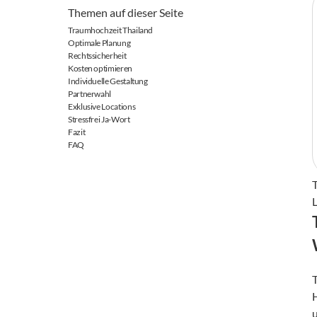
Themen auf dieser Seite
Traumhochzeit Thailand
Optimale Planung
Rechtssicherheit
Kosten optimieren
Individuelle Gestaltung
Partnerwahl
Exklusive Locations
Stressfrei Ja-Wort
Fazit
FAQ