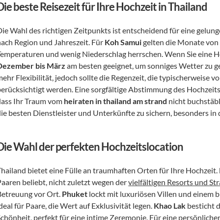
Die beste Reisezeit für Ihre Hochzeit in Thailand
Die Wahl des richtigen Zeitpunkts ist entscheidend für eine gelunge
nach Region und Jahreszeit. Für 
Koh Samui
 gelten die Monate von
Temperaturen und wenig Niederschlag herrschen. Wenn Sie eine Ho
Dezember bis März
 am besten geeignet, um sonniges Wetter zu g
ehr Flexibilität, jedoch sollte die Regenzeit, die typischerweise 
berücksichtigt werden. Eine sorgfältige Abstimmung des Hochzeitste
dass Ihr Traum vom 
heiraten in thailand am strand
 nicht buchstäbl
die besten Dienstleister und Unterkünfte zu sichern, besonders in
Die Wahl der perfekten Hochzeitslocation
hailand bietet eine Fülle an traumhaften Orten für Ihre Hochzeit. 
aaren beliebt, nicht zuletzt wegen der 
vielfältigen Resorts und St
Betreuung vor Ort. 
Phuket
 lockt mit luxuriösen Villen und einem 
deal für Paare, die Wert auf Exklusivität legen. 
Khao Lak
 besticht 
Schönheit, perfekt für eine intime Zeremonie. Für eine persönliche