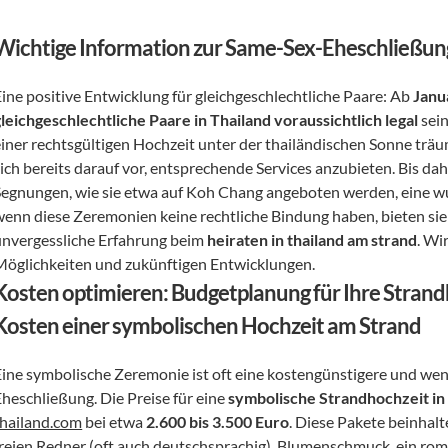
Wichtige Information zur Same-Sex-Eheschließun
Eine positive Entwicklung für gleichgeschlechtliche Paare: Ab 
Janu
gleichgeschlechtliche Paare in Thailand voraussichtlich legal
 sei
einer rechtsgültigen Hochzeit unter der thailändischen Sonne trä
sich bereits darauf vor, entsprechende Services anzubieten. Bis d
Segnungen, wie sie etwa auf Koh Chang angeboten werden, eine wun
wenn diese Zeremonien keine rechtliche Bindung haben, bieten sie
unvergessliche Erfahrung beim 
heiraten in thailand am strand
. Wi
Möglichkeiten und zukünftigen Entwicklungen.
Kosten optimieren: Budgetplanung für Ihre Strand
Kosten einer symbolischen Hochzeit am Strand
Eine symbolische Zeremonie ist oft eine kostengünstigere und weni
heschließung. Die Preise für eine 
symbolische Strandhochzeit in
thailand.com
 bei etwa 
2.600 bis 3.500 Euro
. Diese Pakete beinhalt
freien Redner (oft auch deutschsprachig), Blumenschmuck, ein ro