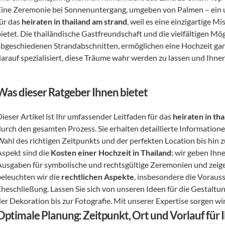
Eine Zeremonie bei Sonnenuntergang, umgeben von Palmen – ein u
ür das 
heiraten in thailand am strand
, weil es eine einzigartige
ietet. Die thailändische Gastfreundschaft und die vielfältigen Mög
abgeschiedenen Strandabschnitten, ermöglichen eine Hochzeit ganz
darauf spezialisiert, diese Träume wahr werden zu lassen und Ihnen
Was dieser Ratgeber Ihnen bietet
ieser Artikel ist Ihr umfassender Leitfaden für das 
heiraten in th
durch den gesamten Prozess. Sie erhalten detaillierte Information
ahl des richtigen Zeitpunkts und der perfekten Location bis hin zu
spekt sind die 
Kosten einer Hochzeit in Thailand
; wir geben Ihn
Ausgaben für symbolische und rechtsgültige Zeremonien und zeige
beleuchten wir die 
rechtlichen Aspekte
, insbesondere die Voraus
Eheschließung. Lassen Sie sich von unseren Ideen für die Gestaltun
er Dekoration bis zur Fotografie. Mit unserer Expertise sorgen wir 
Optimale Planung: Zeitpunkt, Ort und Vorlauf für 