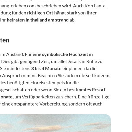
hang-erleben.com
 beschrieben wird. Auch 
Koh Lanta 
idung für den richtigen Ort hängt stark von Ihren 
Ihr 
heiraten in thailand am strand
 ab.
hten
 im Ausland. Für eine 
symbolische Hochzeit
 in 
. Dies gibt genügend Zeit, um alle Details in Ruhe zu 
n Sie mindestens 
3 bis 4 Monate
 einplanen, da die 
Anspruch nimmt. Beachten Sie zudem die seit kurzem 
des benötigten Einreisestempels für die 
sgesellschaften oder wenn Sie ein bestimmtes Resort 
Monate
, um Verfügbarkeiten zu sichern. Eine frühzeitige 
r eine entspanntere Vorbereitung, sondern oft auch 