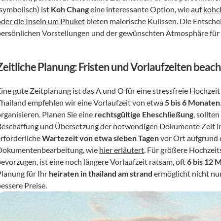
symbolisch) ist 
Koh Chang
 eine interessante Option, wie auf 
kohc
oder die Inseln um Phuket
 bieten malerische Kulissen. Die Entsche
persönlichen Vorstellungen und der gewünschten Atmosphäre für 
Zeitliche Planung: Fristen und Vorlaufzeiten beac
ine gute Zeitplanung ist das A und O für eine stressfreie Hochzeit
Thailand empfehlen wir eine Vorlaufzeit von etwa 
5 bis 6 Monaten
rganisieren. Planen Sie eine 
rechtsgültige Eheschließung
, sollte
Beschaffung und Übersetzung der notwendigen Dokumente Zeit in 
rforderliche 
Wartezeit von etwa sieben Tagen
 vor Ort aufgrund 
Dokumentenbearbeitung, wie 
hier erläutert
. Für größere Hochzeit
evorzugen, ist eine noch längere Vorlaufzeit ratsam, oft 
6 bis 12 
lanung für Ihr 
heiraten in thailand am strand
 ermöglicht nicht nu
bessere Preise.