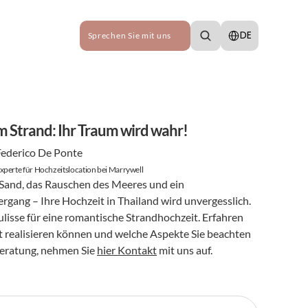
Select Language
DE
Sprechen Sie mit uns
m Strand: Ihr Traum wird wahr!
Federico De Ponte
xperte für Hochzeitslocation bei Marrywell
m Sand, das Rauschen des Meeres und ein 
ang – Ihre Hochzeit in Thailand wird unvergesslich. 
ulisse für eine romantische Strandhochzeit. Erfahren 
it realisieren können und welche Aspekte Sie beachten 
Beratung, nehmen Sie 
hier Kontakt
 mit uns auf.