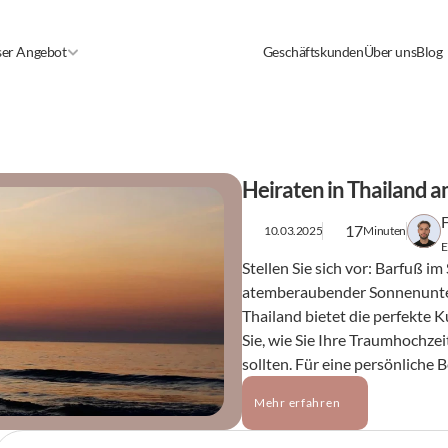
er Angebot
Geschäftskunden
Über uns
Blog
Heiraten in Thailand a
17
10.03.2025
Minuten
E
Stellen Sie sich vor: Barfuß i
atemberaubender Sonnenunterg
Thailand bietet die perfekte K
Sie, wie Sie Ihre Traumhochze
sollten. Für eine persönliche 
Mehr erfahren