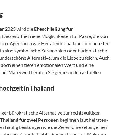
g
ar 2025
 wird die 
Eheschließung für 
n. Dies eröffnet neue Möglichkeiten für Paare, die von 
umen. Agenturen wie 
HeiratenInThailand.com
 bereiten 
ahin sind symbolische Zeremonien oder buddhistische 
derschöne Alternative, um die Liebe zu feiern. Auch 
 doch einen tiefen emotionalen Wert und eine 
r bei Marrywell beraten Sie gerne zu den aktuellen 
hochzeit in Thailand
ger bürokratische Alternative zur rechtsgültigen 
 Thailand für zwei Personen
 beginnen laut 
heiraten-
en häufig Leistungen wie die Zeremonie selbst, einen 
mantisches Candle-Light-Dinner, das Braut-Make-up 