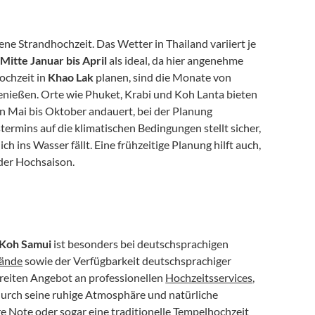
ne Strandhochzeit. Das Wetter in Thailand variiert je 
 
Mitte Januar bis April
 als ideal, da hier angenehme 
chzeit in 
Khao Lak
 planen, sind die Monate von 
enießen. Orte wie Phuket, Krabi und Koh Lanta bieten 
von Mai bis Oktober andauert, bei der Planung 
rmins auf die klimatischen Bedingungen stellt sicher, 
ich ins Wasser fällt. Eine frühzeitige Planung hilft auch, 
 der Hochsaison.
Koh Samui
 ist besonders bei deutschsprachigen 
rände
 sowie der Verfügbarkeit deutschsprachiger 
breiten Angebot an professionellen 
Hochzeitsservices
, 
durch seine ruhige Atmosphäre und natürliche 
re Note oder sogar eine traditionelle Tempelhochzeit 