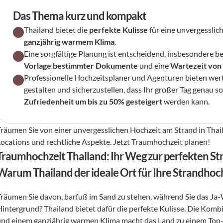
Das Thema kurz und kompakt
Thailand bietet die 
perfekte Kulisse
 für eine unvergesslic
ganzjährig warmem Klima
.
Eine sorgfältige Planung ist entscheidend, insbesondere bei
Vorlage bestimmter Dokumente
 und eine 
Wartezeit von
Professionelle Hochzeitsplaner und Agenturen bieten wertv
Zufriedenheit um bis zu 50% gesteigert
 werden kann.
Träumen Sie von einer unvergesslichen Hochzeit am Strand in Thaila
Locations und rechtliche Aspekte. Jetzt Traumhochzeit planen!
Traumhochzeit Thailand: Ihr Weg zur perfekten S
Warum Thailand der ideale Ort für Ihre Strandhoch
Träumen Sie davon, barfuß im Sand zu stehen, während Sie das Ja
Hintergrund? Thailand bietet dafür die perfekte Kulisse. Die Komb
und einem ganzjährig warmen Klima macht das Land zu einem Top-Zie