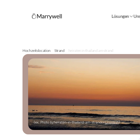
Lösungen
Uns
Hochzeitslocation
Strand
heiraten in thailand am strand
(ex: Photo by
heiraten-in-thailand-am-strand
on
Unsplash
)