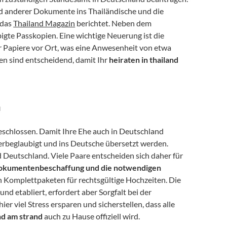
nd anderer Dokumente ins Thailändische und die 
 das 
Thailand Magazin
 berichtet. Neben dem 
igte Passkopien. Eine wichtige Neuerung ist die 
 für die Bearbeitung der Papiere vor Ort, was eine Anwesenheit von etwa 
n sind entscheidend, damit Ihr 
heiraten in thailand 
n
eschlossen. Damit Ihre Ehe auch in Deutschland 
erbeglaubigt und ins Deutsche übersetzt werden. 
Deutschland. Viele Paare entscheiden sich daher für 
okumentenbeschaffung und die notwendigen 
 kümmert. Solche Dienstleistungen sind oft Teil von Komplettpaketen für rechtsgültige Hochzeiten. Die 
 und etabliert, erfordert aber Sorgfalt bei der 
er viel Stress ersparen und sicherstellen, dass alle 
and am strand
 auch zu Hause offiziell wird.