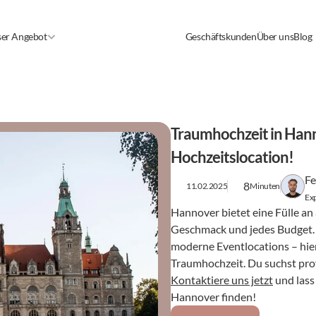
er Angebot
Geschäftskunden
Über uns
Blog
Traumhochzeit in Hanno
Hochzeitslocation!
Fe
8
11.02.2025
Minuten
Exp
Hannover bietet eine Fülle an
Geschmack und jedes Budget. O
moderne Eventlocations – hier
Kontaktiere uns jetzt
 und las
Hannover finden!