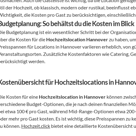
ausmachen. Auch die Gästeliste ist wichtig, da die Location genüge
til der Hochzeit, ob klassisch, modern oder rustikal, beeinflusst eb
Wichtigkeit, die Kosten pro Gast zu berücksichtigen, einschließlic
Budgetplanung: So behältst du die Kosten im Blick
ie Budgetplanung ist ein wesentlicher Schritt bei der Organisation 
ber die Kosten für die 
Hochzeitslocation Hannover
 zu haben, um
Preisspannen für Locations in Hannover variieren erheblich, von gü
Veranstaltungsorten. Zusätzliche Kostenfaktoren wie Catering, Get
berücksichtigt werden.
Kostenübersicht für Hochzeitslocations in Hanno
ie Kosten für eine 
Hochzeitslocation in Hannover
 können zwisch
verschiedene Budget-Optionen, die je nach deinen finanziellen Mö
bei etwa 100 € pro Gast, während Mid-Range-Optionen etwa 200 €
oder mehr pro Gast kosten. Es ist wichtig, diese Preisspannen zu 
zu können. 
Hochzeit.click
 bietet eine detaillierte Kostenübersicht u