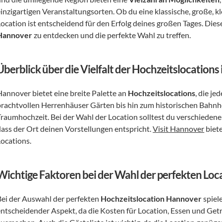
inzigartigen Veranstaltungsorten. Ob du eine klassische, große, kl
ocation ist entscheidend für den Erfolg deines großen Tages. Dieser A
Hannover
 zu entdecken und die perfekte Wahl zu treffen.
Überblick über die Vielfalt der Hochzeitslocation
Hannover bietet eine breite Palette an 
Hochzeitslocations
, die j
prachtvollen Herrenhäuser Gärten bis hin zum historischen Bahnhof
Traumhochzeit. Bei der Wahl der Location solltest du verschiedene 
dass der Ort deinen Vorstellungen entspricht. 
Visit Hannover
 biet
Locations.
Wichtige Faktoren bei der Wahl der perfekten Loc
Bei der Auswahl der perfekten 
Hochzeitslocation Hannover
 spiel
entscheidender Aspekt, da die Kosten für Location, Essen und Get