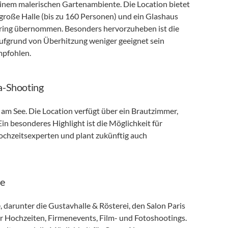
 einem malerischen Gartenambiente. Die Location bietet 
große Halle (bis zu 160 Personen) und ein Glashaus 
ring übernommen. Besonders hervorzuheben ist die 
ufgrund von Überhitzung weniger geeignet sein 
mpfohlen.
a-Shooting
am See. Die Location verfügt über ein Brautzimmer, 
n besonderes Highlight ist die Möglichkeit für 
ochzeitsexperten und plant zukünftig auch 
me
, darunter die Gustavhalle & Rösterei, den Salon Paris 
ür Hochzeiten, Firmenevents, Film- und Fotoshootings. 