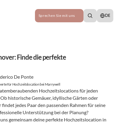
Select Language
DE
Sprechen Sie mit uns
ver: Finde die perfekte 
derico De Ponte
erte für Hochzeitslocation bei Marrywell
 atemberaubenden Hochzeitslocations für jeden 
b historische Gemäuer, idyllische Gärten oder 
 findet jedes Paar den passenden Rahmen für seine 
Traumhochzeit. Du suchst professionelle Unterstützung bei der Planung? 
s uns gemeinsam deine perfekte Hochzeitslocation in 