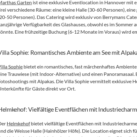
Marthas Garten
 ist eine exklusive Eventlocation in Hannover mit
drei verschiedene Räume: eine kleine Halle (30-60 Personen), eine 
(20-50 Personen). Das Catering wird exklusiv von Berrymans Cate
ganzjährige Verfügbarkeit des Glashauses, obwohl es im Sommer a
könnte. Eine frühzeitige Buchung (6-12 Monate im Voraus) wird e
Villa Sophie: Romantisches Ambiente am See mit Alpak
illa Sophie
 bietet ein romantisches, fast märchenhaftes Ambiente 
eine Trauwiese (mit Indoor-Alternative) und einen Panoramasaal. Ei
Fotoshootings mit Alpakas. Die Villa Sophie vermittelt exklusive H
Unterkünfte für Gäste direkt vor Ort.
Helmkehof: Vielfältige Eventflächen mit Industriechar
Der 
Helmkehof
 bietet vielfältige Eventflächen mit Industriecharme
und die Weisse Halle (Hainhölzer Höfe). Die Location eignet sich f