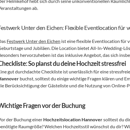
Der Helmkehof hebt sich durch seine unkonventionellen Räumlichk
Veranstaltungen ab.
Festwerk Unter den Eichen: Flexible Eventlocation für 
Das 
Festwerk Unter den Eichen
 ist eine flexible Eventlocation für
Geburtstage und Jubiläen. Die Location bietet All-In-Wedding-Lö
Besonders hervorzuheben ist das inklusive Angebot, das sich ins
Checkliste: So planst du deine Hochzeit stressfrei
ine gut durchdachte Checkliste ist unerlässlich für eine stressfre
Hannover
 buchst, solltest du einige wichtige Fragen klären und E
die Berücksichtigung der Gästeliste und die Nutzung von Online-Po
Wichtige Fragen vor der Buchung
Vor der Buchung einer 
Hochzeitslocation Hannover
 solltest du di
benötigte Raumgröße? Welchen Hochzeitsstil wünschst du dir? Wie h