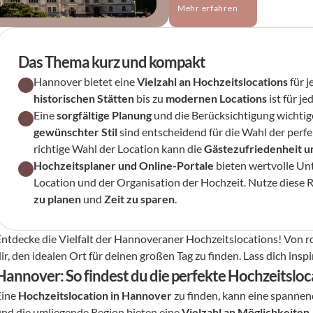
Mehr erfahren
Das Thema kurz und kompakt
Hannover bietet eine 
Vielzahl an Hochzeitslocations
historischen Stätten
 bis zu 
modernen Locations
 ist für j
Eine 
sorgfältige Planung
 und die Berücksichtigung wichtig
gewünschter Stil
 sind entscheidend für die Wahl der perfe
richtige Wahl der Location kann die 
Gästezufriedenheit u
Hochzeitsplaner und Online-Portale
 bieten wertvolle Un
Location und der Organisation der Hochzeit. Nutze diese 
zu planen
 und 
Zeit zu sparen
.
Entdecke die Vielfalt der Hannoveraner Hochzeitslocations! Von r
ir, den idealen Ort für deinen großen Tag zu finden. Lass dich inspi
Hannover: So findest du die perfekte Hochzeitsloc
ine 
Hochzeitslocation in Hannover
 zu finden, kann eine spanne
und die umliegende Region bieten eine 
Vielzahl an Möglichkeiten