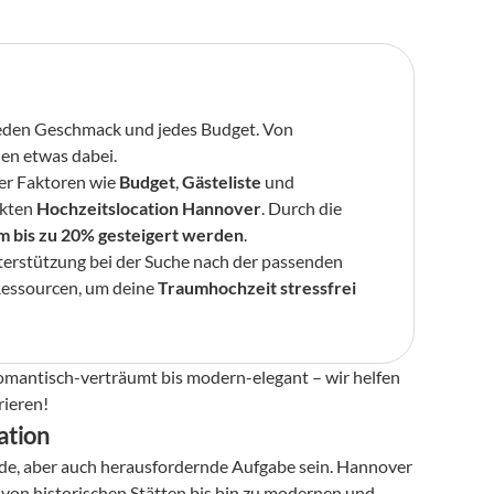
 für jeden Geschmack und jedes Budget. Von 
eden etwas dabei.
er Faktoren wie 
Budget
, 
Gästeliste
 und 
kten 
Hochzeitslocation Hannover
. Durch die 
m bis zu 20% gesteigert werden
.
terstützung bei der Suche nach der passenden 
Ressourcen, um deine 
Traumhochzeit stressfrei 
omantisch-verträumt bis modern-elegant – wir helfen 
rieren!
ation
nde, aber auch herausfordernde Aufgabe sein. Hannover 
, von historischen Stätten bis hin zu modernen und 