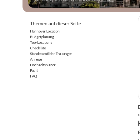
(ex: Photo by
hannover-hochzeitslocation
on
Unsplash
)
Themen auf dieser Seite
Hannover Location
Budgetplanung
Top-Locations
Checkliste
Standesamtliche Trauungen
Anreise
Hochzeitsplaner
Fazit
FAQ
d
E