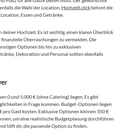
nd Platz für alle Gäste bieten muss. Der gewünschte 
enfalls die Wahl der Location. 
Hochzeit.click
 betont die 
h Location, Essen und Getränke.
deiner Hochzeit. Es ist wichtig, einen klaren Überblick 
 finanzielle Überraschungen zu vermeiden. Die 
nstigen Optionen bis hin zu exklusiven 
ränke, Dekoration und Personal sollten ebenfalls 
ver
en 0 und 5.000 € (ohne Catering) liegen. Es gibt 
glichkeiten in Frage kommen. Budget-Optionen liegen 
 pro Gast kosten. Exklusive Optionen können 350 € 
kennen, um eine realistische Budgetplanung durchführen 
nd hilft dir, die passende Option zu finden.