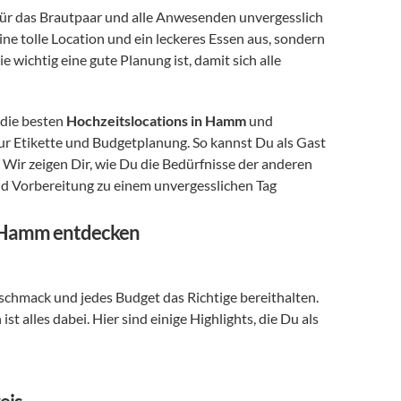
 für das Brautpaar und alle Anwesenden unvergesslich 
ine tolle Location und ein leckeres Essen aus, sondern 
e wichtig eine gute Planung ist, damit sich alle 
die besten 
Hochzeitslocations in Hamm
 und 
r Etikette und Budgetplanung. So kannst Du als Gast 
aktiv dazu beitragen, dass die Hochzeit zu einem vollen Erfolg wird. Wir zeigen Dir, wie Du die Bedürfnisse der anderen 
d Vorbereitung zu einem unvergesslichen Tag 
n Hamm entdecken
eschmack und jedes Budget das Richtige bereithalten. 
Von historischen Stätten bis hin zu modernen Veranstaltungsorten ist alles dabei. Hier sind einige Highlights, die Du als 