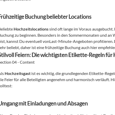
Frühzeitige Buchung beliebter Locations
eliebte 
Hochzeitslocations
 sind oft lange im Voraus ausgebucht. 
Buchung zu beginnen. Besonders in den Sommermonaten und an Wo
bist, kannst Du eventuell vonLast-Minute-Angeboten profitieren. 
sehr beliebt, daher ist eine frühzeitige Buchung auch hier empfehl
Stilvoll Feiern: Die wichtigsten Etikette-Regeln f
Section 04 - Content
ls 
Hochzeitsgast
 ist es wichtig, die grundlegenden Etikette-Regel
ie Feier für alle Beteiligten angenehm und harmonisch verläuft. Hi
olltest:
Umgang mit Einladungen und Absagen