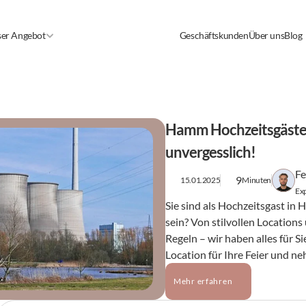
er Angebot
Geschäftskunden
Über uns
Blog
Hamm Hochzeitsgäste au
unvergesslich!
Fe
9
15.01.2025
Minuten
Exp
Sie sind als Hochzeitsgast in
sein? Von stilvollen Locations
Regeln – wir haben alles für Si
Location für Ihre Feier und ne
Mehr erfahren