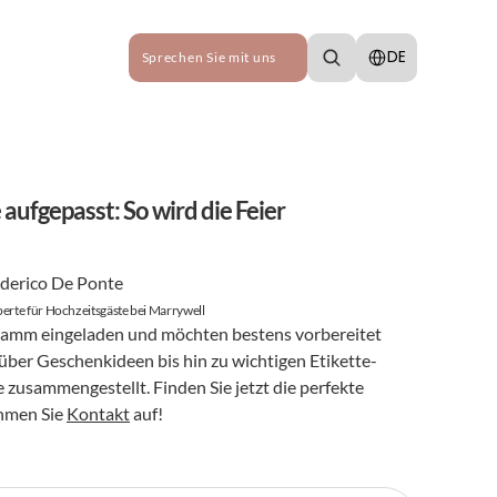
Select Language
DE
Sprechen Sie mit uns
fgepasst: So wird die Feier 
derico De Ponte
erte für Hochzeitsgäste bei Marrywell
 Hamm eingeladen und möchten bestens vorbereitet 
 über Geschenkideen bis hin zu wichtigen Etikette-
e zusammengestellt. Finden Sie jetzt die perfekte 
hmen Sie 
Kontakt
 auf!