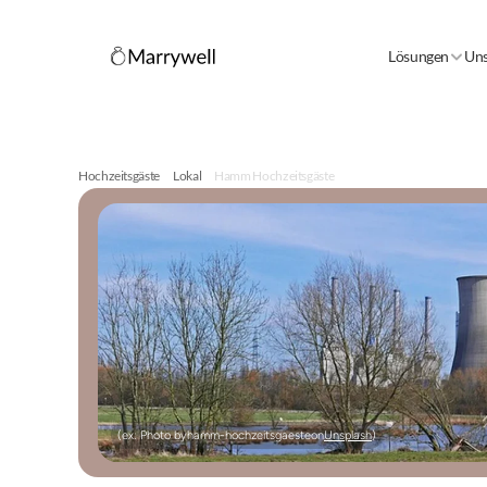
Lösungen
Uns
Hochzeitsgäste
Lokal
Hamm Hochzeitsgäste
(ex: Photo by
hamm-hochzeitsgaeste
on
Unsplash
)