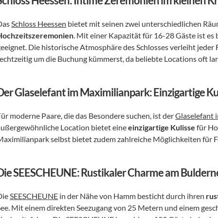
Schloss Heessen: Intime Zeremonien im kleinen Kr
Das 
Schloss Heessen
 bietet mit seinen zwei unterschiedlichen Rä
Hochzeitszeremonien
. Mit einer Kapazität für 16-28 Gäste ist es
geeignet. Die historische Atmosphäre des Schlosses verleiht jeder 
rechtzeitig um die Buchung kümmerst, da beliebte Locations oft la
Der Glaselefant im Maximilianpark: Einzigartige K
Für moderne Paare, die das Besondere suchen, ist der 
Glaselefant 
außergewöhnliche Location bietet eine 
einzigartige Kulisse
 für Ho
Maximilianpark selbst bietet zudem zahlreiche Möglichkeiten für F
Die SEESCHEUNE: Rustikaler Charme am Buldern
ie 
SEESCHEUNE
 in der Nähe von Hamm besticht durch ihren 
rus
See. Mit einem direkten Seezugang von 25 Metern und einem geschlo