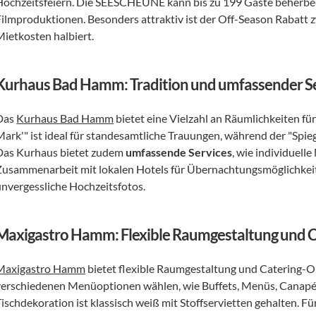
Hochzeitsfeiern. Die SEESCHEUNE kann bis zu 199 Gäste beherberg
Filmproduktionen. Besonders attraktiv ist der Off-Season Rabatt z
Mietkosten halbiert.
Kurhaus Bad Hamm: Tradition und umfassender S
Das 
Kurhaus Bad Hamm
 bietet eine Vielzahl an Räumlichkeiten 
ark'" ist ideal für standesamtliche Trauungen, während der "Spiege
Das Kurhaus bietet zudem 
umfassende Services
, wie individuell
Zusammenarbeit mit lokalen Hotels für Übernachtungsmöglichkeite
unvergessliche Hochzeitsfotos.
Maxigastro Hamm: Flexible Raumgestaltung und C
Maxigastro Hamm
 bietet flexible Raumgestaltung und Catering-O
verschiedenen Menüoptionen wählen, wie Buffets, Menüs, Canapés,
ischdekoration ist klassisch weiß mit Stoffservietten gehalten. Fü