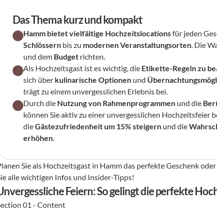
Das Thema kurz und kompakt
Hamm bietet vielfältige Hochzeitslocations
 für jeden Ge
Schlössern
 bis zu 
modernen Veranstaltungsorten
. Die Wa
und dem 
Budget
 richten.
Als Hochzeitsgast ist es wichtig, die 
Etikette-Regeln zu b
sich über 
kulinarische Optionen
 und 
Übernachtungsmögl
trägt zu einem unvergesslichen Erlebnis bei.
Durch die 
Nutzung von Rahmenprogrammen
 und die 
Ber
können Sie aktiv zu einer unvergesslichen Hochzeitsfeier 
die 
Gästezufriedenheit um 15% steigern
 und die 
Wahrsch
erhöhen
.
Planen Sie als Hochzeitsgast in Hamm das perfekte Geschenk oder s
ie alle wichtigen Infos und Insider-Tipps!
Unvergessliche Feiern: So gelingt die perfekte Ho
Section 01 - Content