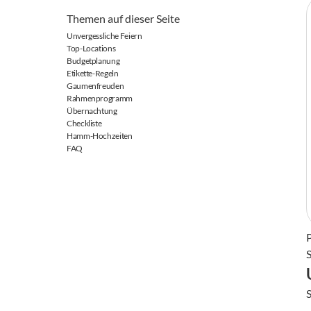
Themen auf dieser Seite
Unvergessliche Feiern
Top-Locations
Budgetplanung
Etikette-Regeln
Gaumenfreuden
Rahmenprogramm
Übernachtung
Checkliste
Hamm-Hochzeiten
FAQ
S