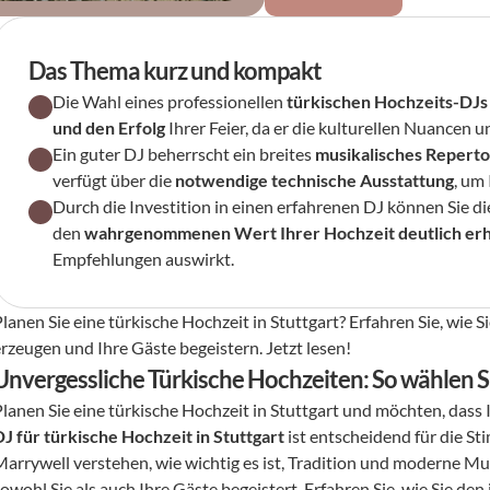
Das Thema kurz und kompakt
Die Wahl eines professionellen 
türkischen Hochzeits-DJs
und den Erfolg
 Ihrer Feier, da er die kulturellen Nuancen 
Ein guter DJ beherrscht ein breites 
musikalisches Reperto
verfügt über die 
notwendige technische Ausstattung
, um
Durch die Investition in einen erfahrenen DJ können Sie di
den 
wahrgenommenen Wert Ihrer Hochzeit deutlich er
Empfehlungen auswirkt.
lanen Sie eine türkische Hochzeit in Stuttgart? Erfahren Sie, wie 
erzeugen und Ihre Gäste begeistern. Jetzt lesen!
Unvergessliche Türkische Hochzeiten: So wählen Si
DJ für türkische Hochzeit in Stuttgart
 ist entscheidend für die S
Marrywell verstehen, wie wichtig es ist, Tradition und moderne Mus
owohl Sie als auch Ihre Gäste begeistert. Erfahren Sie, wie Sie den