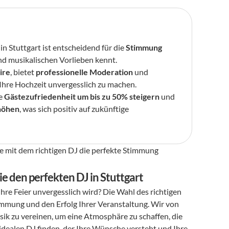
 in Stuttgart ist entscheidend für die 
Stimmung 
und musikalischen Vorlieben kennt.
ire
, bietet 
professionelle Moderation
 und 
 Ihre Hochzeit unvergesslich zu machen.
e 
Gästezufriedenheit um bis zu 50% steigern
 und 
höhen
, was sich positiv auf zukünftige 
Sie mit dem richtigen DJ die perfekte Stimmung 
e den perfekten DJ in Stuttgart
Planen Sie eine türkische Hochzeit in Stuttgart und möchten, dass Ihre Feier unvergesslich wird? Die Wahl des richtigen 
timmung und den Erfolg Ihrer Veranstaltung. Wir von 
ik zu vereinen, um eine Atmosphäre zu schaffen, die 
 idealen DJ finden, der Ihre Wünsche versteht und Ihre 