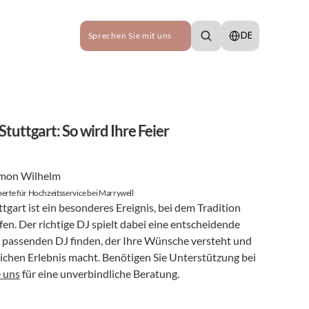
Select Language
DE
Sprechen Sie mit uns
tuttgart: So wird Ihre Feier 
mon Wilhelm
erte für Hochzeitsservice bei Marrywell
tgart ist ein besonderes Ereignis, bei dem Tradition 
n. Der richtige DJ spielt dabei eine entscheidende 
en passenden DJ finden, der Ihre Wünsche versteht und 
lichen Erlebnis macht. Benötigen Sie Unterstützung bei 
e uns
 für eine unverbindliche Beratung.