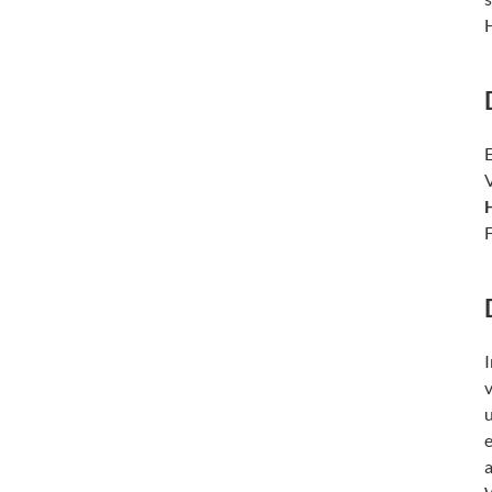
E
I
v