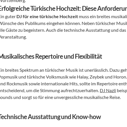
Württemberg.
Erfolgreiche Türkische Hochzeit: Diese Anforderun
in guter 
DJ für eine türkische Hochzeit
 muss ein breites musikal
Wünsche des Publikums eingehen können. Neben türkischer Musik so
alle Gäste zu begeistern. Auch die technische Ausstattung und das
Veranstaltung.
Musikalisches Repertoire und Flexibilität
Ein breites Spektrum an türkischer Musik ist unerlässlich. Dazu ge
Popmusik und türkische Volksmusik wie Halay, Zeybek und Horon. 
und Rockmusik sowie internationale Hits, sollte im Repertoire enth
entscheidend, um die Stimmung aufrechtzuerhalten. 
DJ Nazli
 beis
Sounds und sorgt so für eine unvergessliche musikalische Reise.
Technische Ausstattung und Know-how