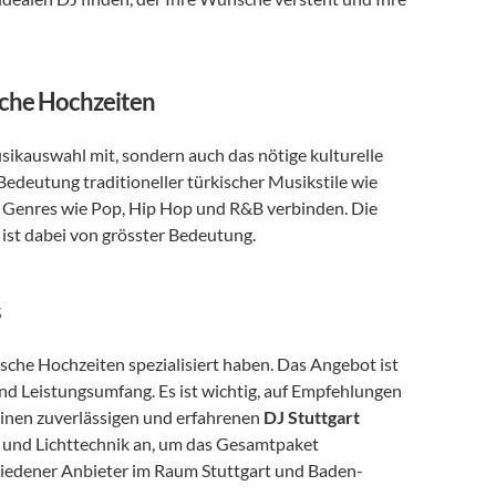
ische Hochzeiten
sikauswahl mit, sondern auch das nötige kulturelle 
Verständnis, um die Stimmung richtig einzufangen. Er versteht die Bedeutung traditioneller türkischer Musikstile wie 
 Genres wie Pop, Hip Hop und R&B verbinden. Die 
ist dabei von grösster Bedeutung.
s
ische Hochzeiten spezialisiert haben. Das Angebot ist 
 und Leistungsumfang. Es ist wichtig, auf Empfehlungen 
einen zuverlässigen und erfahrenen 
DJ Stuttgart
- und Lichttechnik an, um das Gesamtpaket 
chiedener Anbieter im Raum Stuttgart und Baden-