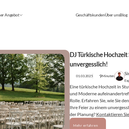
er Angebot
Geschäftskunden
Über uns
Blog
DJ Türkische Hochzeit S
unvergesslich!
Si
9
01.03.2025
Minuten
Exp
Eine türkische Hochzeit in Stut
und Moderne aufeinandertreffe
Rolle. Erfahren Sie, wie Sie d
Ihre Feier zu einem unvergess
der Planung? 
Kontaktieren Si
Mehr erfahren