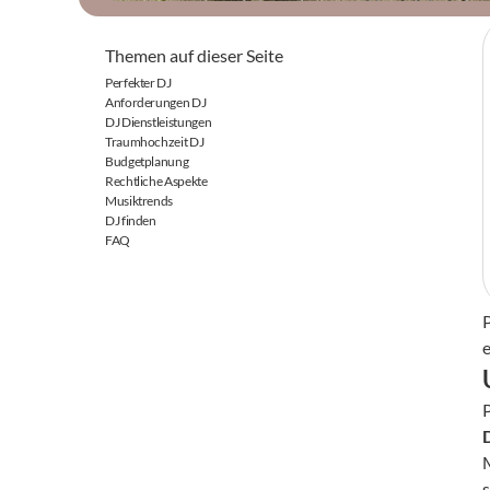
Themen auf dieser Seite
Perfekter DJ
Anforderungen DJ
DJ Dienstleistungen
Traumhochzeit DJ
Budgetplanung
Rechtliche Aspekte
Musiktrends
DJ finden
FAQ
P
s