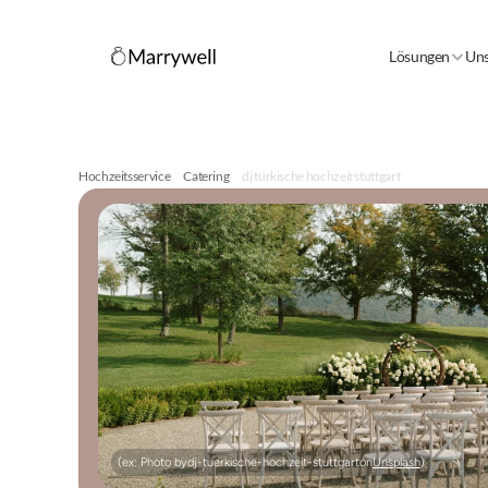
Lösungen
Uns
Hochzeitsservice
Catering
dj türkische hochzeit stuttgart
(ex: Photo by
dj-tuerkische-hochzeit-stuttgart
on
Unsplash
)