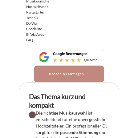
Musikwünsche
Hochzeitstanz
Partystarter
Technik
DJ-Wahl
Checkliste
Erfolgsfaktor
FAQ
Google Bewertungen
4,8 Sterne
Kostenlos anfragen
Das Thema kurz und 
kompakt
Die 
richtige Musikauswahl
 ist 
entscheidend für eine unvergessliche 
Hochzeitsfeier. Ein professioneller DJ 
sorgt für die 
passende Stimmung
 und 