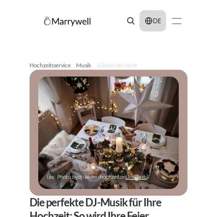
Select Language
DE
Hochzeitsservice
Musik
dj lieder hochzeit
(ex: Photo by
dj-lieder-hochzeit
on
Unsplash
)
Die perfekte DJ-Musik für Ihre 
Hochzeit: So wird Ihre Feier 