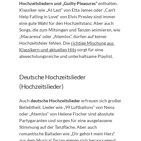
Hochzeitsliedern und „Guilty Pleasures“
 enthalten. 
Klassiker wie „At Last“ von Etta James oder „Can't 
Help Falling in Love“ von Elvis Presley sind immer 
eine gute Wahl für den Hochzeitstanz. Aber auch 
Songs, die zum Mitsingen und Tanzen animieren, wie 
„Macarena“ oder „Atemlos“, dürfen auf keiner 
Hochzeitsfeier fehlen. Die 
richtige Mischung aus 
Klassikern und aktuellen Hits
 sorgt für eine 
abwechslungsreiche und unterhaltsame Playlist.
Deutsche Hochzeitslieder 
(Hochzeitslieder)
Auch 
deutsche Hochzeitslieder
 erfreuen sich großer 
Beliebtheit. Lieder wie „99 Luftballons“ von Nena 
oder „Atemlos“ von Helene Fischer sind absolute 
Partygaranten und sorgen für eine ausgelassene 
Stimmung auf der Tanzfläche. Aber auch 
romantische Balladen wie „Dir gehört mein Herz“ 
aus dem Musical Tarzan eignen sich hervorragend 