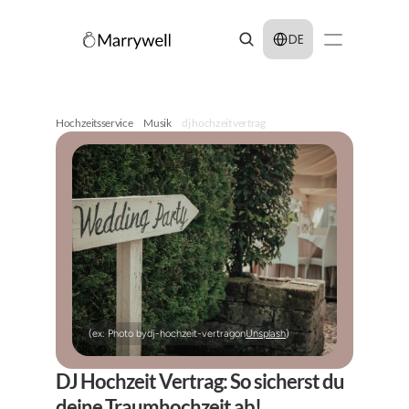
Select Language
DE
Hochzeitsservice
Musik
dj hochzeit vertrag
(ex: Photo by
dj-hochzeit-vertrag
on
Unsplash
)
DJ Hochzeit Vertrag: So sicherst du 
deine Traumhochzeit ab!