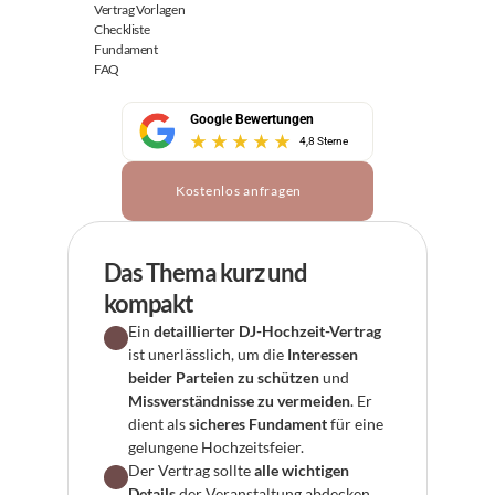
Vertrag Vorlagen
Checkliste
Fundament
FAQ
Google Bewertungen
4,8 Sterne
Kostenlos anfragen
Das Thema kurz und 
kompakt
Ein 
detaillierter DJ-Hochzeit-Vertrag
ist unerlässlich, um die 
Interessen 
beider Parteien zu schützen
 und 
Missverständnisse zu vermeiden
. Er 
dient als 
sicheres Fundament
 für eine 
gelungene Hochzeitsfeier.
Der Vertrag sollte 
alle wichtigen 
Details
 der Veranstaltung abdecken, 