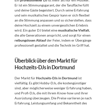
Ein 
professioneller DJ
 ist mehr als nur ein Musiker. 
Er ist ein Stimmungsgarant, der die Tanzfläche füllt 
und deine Gäste begeistert. Durch seine Erfahrung 
und sein musikalisches Gespür kann er sich flexibel 
an die Stimmung anpassen und so sicherstellen, dass 
deine Hochzeit zu einem unvergesslichen Erlebnis 
wird. Ein guter DJ bietet eine 
musikalische Vielfalt
, 
die alle Generationen anspricht, und sorgt für einen 
reibungslosen Ablauf
 der Feier, indem er Übergänge 
professionell gestaltet und die Technik im Griff hat.
Überblick über den Markt für 
Hochzeits-DJs in Dortmund
Der Markt für 
Hochzeits-DJs in Dortmund
 ist 
vielfältig. Es gibt Hobby-DJs, die kostengünstiger 
sind, aber möglicherweise weniger Erfahrung haben, 
und Profi-DJs, die mit ihrem Know-how und ihrer 
Ausrüstung überzeugen. Die Preise variieren je nach 
Erfahrung, Leistungsumfang und Bekanntheit des 