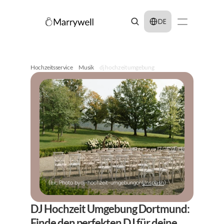
Select Language
DE
Hochzeitsservice
Musik
dj hochzeit umgebung
(ex: Photo by
dj-hochzeit-umgebung
on
Unsplash
)
DJ Hochzeit Umgebung Dortmund: 
Finde den perfekten DJ für deine 